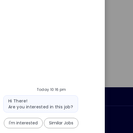
Today 10:16 pm
Personal Information
Bot
Hi There!
message
Are you interested in this job?
ly?
Why join us?
I'm interested
Similar Jobs