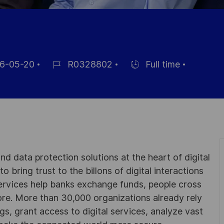
6-05-20
R0328802
Full time
Job
Hiring
Id
Type
d data protection solutions at the heart of digital
 bring trust to the billons of digital interactions
ervices help banks exchange funds, people cross
e. More than 30,000 organizations already rely
ngs, grant access to digital services, analyze vast