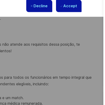
ia, Administração, Engenharias ou relacionados).
Decline
Accept
gestão e Relatórios em IFRS.
.
 não atende aos requisitos dessa posição, te
lentos!
s para todos os funcionários em tempo integral que
dentes elegíveis, incluindo:
a e um match.
cença médica remunerada.