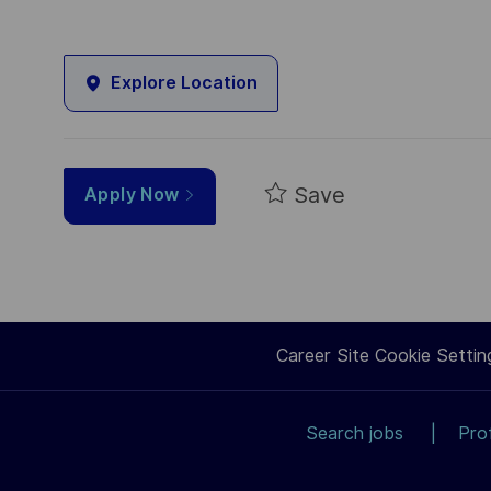
Explore Location
Save
Apply Now
Career Site Cookie Settin
Search jobs
Pro