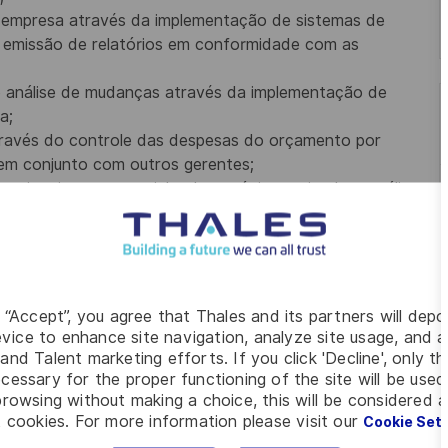
a empresa através da implementação de sistemas de
e emissão de relatórios em conformidade com as
e análise de mudanças através da implementação de
a;
através do controle das despesas do orçamento por
 em conjunto com outros gerentes;
eracionais no comercial e de negócio, apoiando a análise
 e processos para o preço comercial;
e com a legislação tributária, fiscal e administrativo e
anex, Capex e explicação de variações;
g “Accept”, you agree that Thales and its partners will depo
vice to enhance site navigation, analyze site usage, and as
and Talent marketing efforts. If you click 'Decline', only t
cessary for the proper functioning of the site will be used
rowsing without making a choice, this will be considered a
 cookies. For more information please visit our
Cookie Set