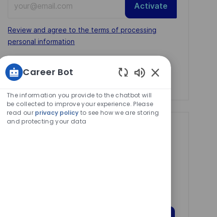
Activate
Email
address
Required
Review and agree to the terms of processing
(Required)
personal information
Manage alerts
Career Bot
Manage alerts
Enabled
Chatbot
The information you provide to the chatbot will
Sounds
be collected to improve your experience. Please
read our
privacy policy
to see how we are storing
and protecting your data
Get tailored job
recommendations
based on your
interests.