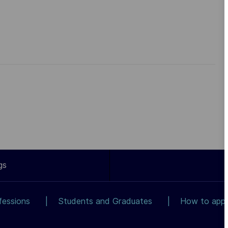
gs
fessions
Students and Graduates
How to app