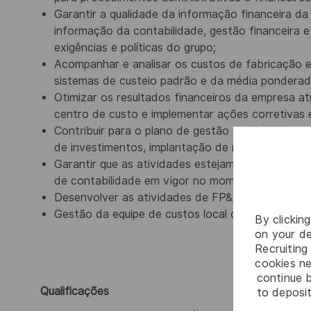
Garantir a qualidade da informação financeira d
informação da contabilidade, gestão financeira 
exigências e políticas do grupo;
Acompanhar e analisar os custos de fabricação 
sistemas de custeio padrão e da média ponderad
Otimizar os resultados financeiros da empresa 
centro de custo e implementar ações corretivas
Contribuir para o plano de gestão e objetivos op
de investimentos, implantação de novos projetos
Garantir que as atividades estejam em conformidad
de contabilidade em vigor no momento;
Desenvolver as atividades de FP&A: Forecast, M
Gestão da equipe de custos local do site.
By clickin
on your de
Recruiting 
cookies ne
continue b
Qualificações
to deposit