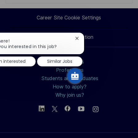
via
via
via
via
Career Site Cookie Settings
LinkedIn
Facebook
twitter
email
Personal Information
Close
here!
chatbot
you interested in this job?
notification
'm interested
Similar Jobs
Search jobs
Professions
Students and Graduates
How to apply?
Why join us?