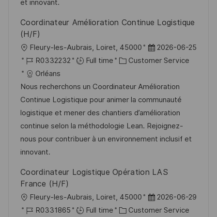
y
t
et innovant.
e
Coordinateur Amélioration Continue Logistique
(H/F)
L
P
Fleury-les-Aubrais, Loiret, 45000
2026-06-25
o
J
C
o
R0332232
Full time
Customer Service
c
o
a
s
Orléans
a
b
t
t
Nous recherchons un Coordinateur Amélioration
t
I
e
e
Continue Logistique pour animer la communauté
i
d
g
d
logistique et mener des chantiers d’amélioration
o
o
D
continue selon la méthodologie Lean. Rejoignez-
n
r
a
nous pour contribuer à un environnement inclusif et
y
t
innovant.
e
Coordinateur Logistique Opération LAS
France (H/F)
L
P
Fleury-les-Aubrais, Loiret, 45000
2026-06-29
o
J
C
o
R0331865
Full time
Customer Service