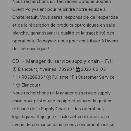
a
b
t
t
Nous recherchons un Technicien Optique Soutien
t
I
e
e
Client Polyvalent pour rejoindre notre équipe à
i
d
g
d
Châtellerault. Vous serez responsable de l'expertise
o
o
D
et de la réparation de produits optroniques en salle
n
r
a
blanche, garantissant la qualité et la traçabilité des
y
t
opérations. Rejoignez-nous pour contribuer à l'avenir
e
de l'aéronautique !
CDI - Manager du service supply chain - F/H
L
P
Élancourt, Yvelines, 78990
2026-06-03
o
J
C
o
R0328836
Full time
Customer Service
c
o
a
s
Elancourt
a
b
t
t
Nous recherchons un Manager du service supply
t
I
e
e
chain pour piloter une équipe et assurer la gestion
i
d
g
d
efficace de la Supply Chain et des opérations
o
o
D
logistiques. Rejoignez Thales et contribuez à un
n
r
a
avenir de confiance dans un environnement inclusif