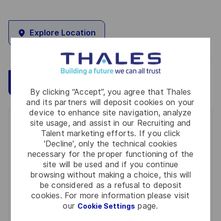
Explore Location
Save
Apply Now
By clicking “Accept”, you agree that Thales
and its partners will deposit cookies on your
device to enhance site navigation, analyze
site usage, and assist in our Recruiting and
Get notified for similar jobs
Talent marketing efforts. If you click
'Decline', only the technical cookies
You'll receive updates once a week
necessary for the proper functioning of the
site will be used and if you continue
Enter
browsing without making a choice, this will
Email
be considered as a refusal to deposit
address
cookies. For more information please visit
Required
Review and agree to the terms of processing
our
page.
Cookie Settings
(Required)
personal information