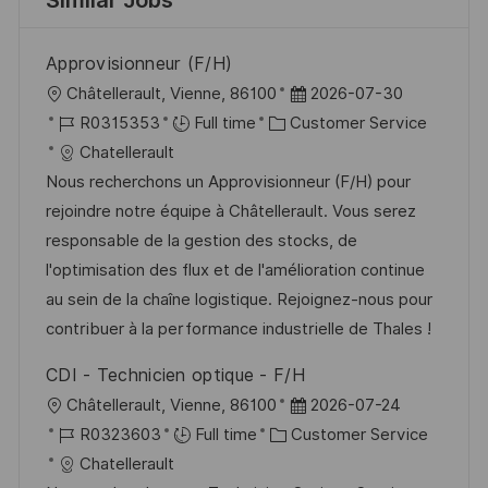
Approvisionneur (F/H)
L
P
Châtellerault, Vienne, 86100
2026-07-30
o
J
C
o
R0315353
Full time
Customer Service
c
o
a
s
Chatellerault
a
b
t
t
Nous recherchons un Approvisionneur (F/H) pour
t
I
e
e
rejoindre notre équipe à Châtellerault. Vous serez
i
d
g
d
responsable de la gestion des stocks, de
o
o
D
l'optimisation des flux et de l'amélioration continue
n
r
a
au sein de la chaîne logistique. Rejoignez-nous pour
y
t
contribuer à la performance industrielle de Thales !
e
CDI - Technicien optique - F/H
L
P
Châtellerault, Vienne, 86100
2026-07-24
o
J
C
o
R0323603
Full time
Customer Service
c
o
a
s
Chatellerault