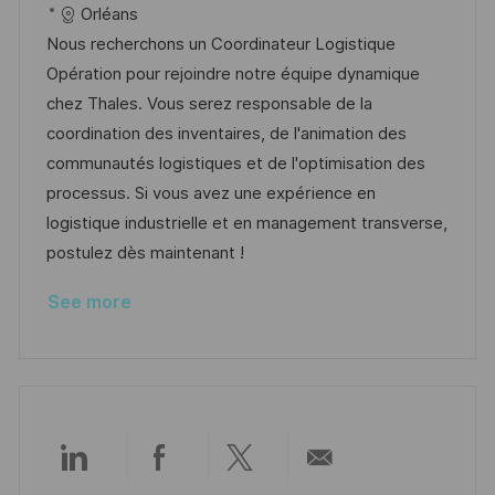
c
o
a
s
Orléans
a
b
t
t
Nous recherchons un Coordinateur Logistique
t
I
e
e
Opération pour rejoindre notre équipe dynamique
i
d
g
d
chez Thales. Vous serez responsable de la
o
o
D
coordination des inventaires, de l'animation des
n
r
a
communautés logistiques et de l'optimisation des
y
t
processus. Si vous avez une expérience en
e
logistique industrielle et en management transverse,
postulez dès maintenant !
See more
Share
Share
Share
Share