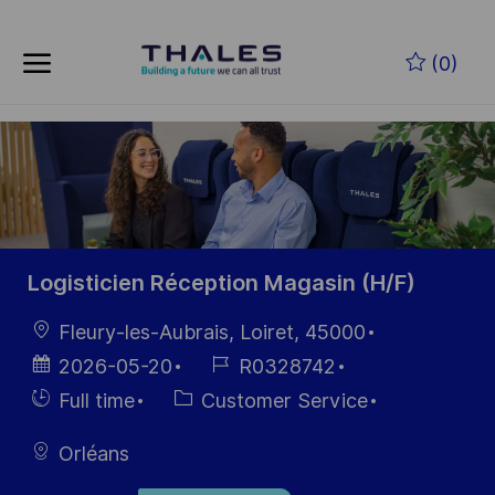
Skip to main content
Skip to main content
(0)
-
-
Logisticien Réception Magasin (H/F)
Location
Fleury-les-Aubrais, Loiret, 45000
Posted
Job
2026-05-20
R0328742
Date
Id
Hiring
Category
Full time
Customer Service
Type
Orléans