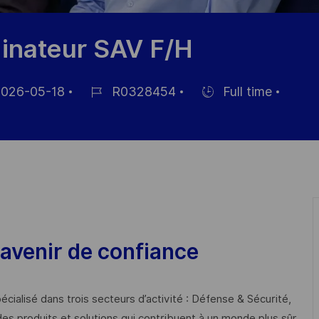
inateur SAV F/H
026-05-18
R0328454
Full time
Job
Hiring
Id
Type
avenir de confiance
cialisé dans trois secteurs d’activité : Défense & Sécurité,
des produits et solutions qui contribuent à un monde plus sûr,