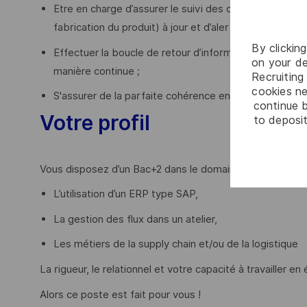
Etre en charge d’assurer le suivi des ordres de fabrica
fabrication du produit) à jour et d’alerter en cas de bl
By clickin
Effectuer la boucle de retour d’informations vers le 
on your de
manière continue ;
Recruiting 
cookies ne
S'assurer de la parfaite cohérence entre flux physique
continue b
Votre profil
to deposit
Vous disposez d’un Bac+2 dans le domaine de la supply ch
L’utilisation d’un ERP type SAP,
La gestion des flux dans un atelier,
Les métiers de la supply chain et/ou de la logistique
La rigueur, le relationnel et votre capacité à travailler e
Alors ce poste est fait pour vous !