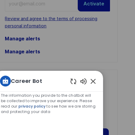
Activate
Email
address
Required
Review and agree to the terms of processing
(Required)
personal information
Manage alerts
Manage alerts
Career Bot
Get tailored job
Enabled
recommendations
Chatbot
The information you provide to the chatbot will
based on your
Sounds
be collected to improve your experience. Please
read our
privacy policy
to see how we are storing
interests.
and protecting your data