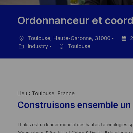
Ordonnanceur et coord
Toulouse, Haute-Garonne, 31000
2
Location
Posted
Industry
Toulouse
Category
Date
Lieu : Toulouse, France
Construisons ensemble un 
Thales est un leader mondial des hautes technologies spé
Aéronautique & Spatial, et Cyber & Digital. Il développe 