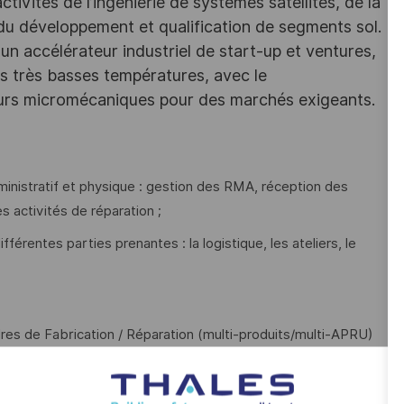
ivités de l’ingénierie de systèmes satellites, de la
 du développement et qualification de segments sol.
un accélérateur industriel de start-up et ventures,
des très basses températures, avec le
eurs micromécaniques pour des marchés exigeants.
administratif et physique : gestion des RMA, réception des
s activités de réparation ;
fférentes parties prenantes : la logistique, les ateliers, le
rdres de Fabrication / Réparation (multi-produits/multi-APRU)
n / réparation dans le respect des exigences clients en tenant
des ateliers, et aux contraintes d'approvisionnement ;