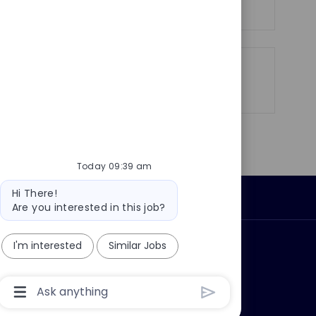
Share
Share
Share
Share
via
via
via
via
LinkedIn
Facebook
twitter
email
Today 09:39 am
Bot
Hi There!
Personal Information
message
Are you interested in this job?
I'm interested
Similar Jobs
ly?
Why join us?
Chatbot
User
Input