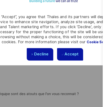
tion et maintenir la planification court terme (cycle de
ocage, retard, besoin d’arbitrage ;
g “Accept”, you agree that Thales and its partners will depo
responsable Supply Chain (avancement/reporting, retard...) de
vice to enhance site navigation, analyze site usage, and as
and Talent marketing efforts. If you click 'Decline', only t
cessary for the proper functioning of the site will be used
s et flux d'information.
rowsing without making a choice, this will be considered a
 cookies. For more information please visit our
Cookie Set
Decline
Accept
ain et avez de l'expérience sur :
n équipe sont des atouts que l'on vous reconnait ?