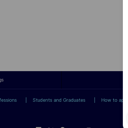
gs
fessions
Students and Graduates
How to app