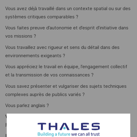
Vous avez déjà travaillé dans un contexte spatial ou sur des
systèmes critiques comparables ?
Vous faites preuve d’autonomie et d’esprit d’initiative dans
vos missions ?
Vous travaillez avec rigueur et sens du détail dans des
environnements exigeants ?
Vous appréciez le travail en équipe, l’engagement collectif
et la transmission de vos connaissances ?
Vous savez présenter et vulgariser des sujets techniques
complexes auprès de publics variés ?
Vous parlez anglais ?
Vous vous reconnaissez ? Alors ce poste est fait pour vous
!
LE MOT DE L’EQUIPE