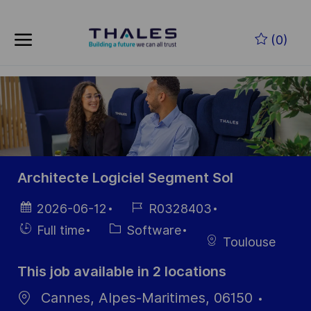
Skip to main content
Skip to main content
(0)
-
-
Architecte Logiciel Segment Sol
Posted
Job
2026-06-12
R0328403
Date
Id
Hiring
Category
Full time
Software
Toulouse
Type
This job available in 2 locations
Cannes, Alpes-Maritimes, 06150