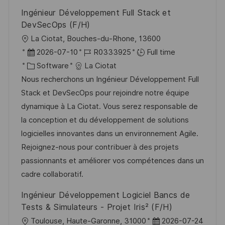
e
Ingénieur Développement Full Stack et
DevSecOps (F/H)
L
La Ciotat, Bouches-du-Rhone, 13600
o
P
J
2026-07-10
R0333925
Full time
c
o
C
o
Software
La Ciotat
a
s
a
b
Nous recherchons un Ingénieur Développement Full
t
t
t
I
Stack et DevSecOps pour rejoindre notre équipe
i
e
e
d
dynamique à La Ciotat. Vous serez responsable de
o
d
g
la conception et du développement de solutions
n
D
o
logicielles innovantes dans un environnement Agile.
a
r
Rejoignez-nous pour contribuer à des projets
t
y
passionnants et améliorer vos compétences dans un
e
cadre collaboratif.
Ingénieur Développement Logiciel Bancs de
Tests & Simulateurs - Projet Iris² (F/H)
L
P
Toulouse, Haute-Garonne, 31000
2026-07-24