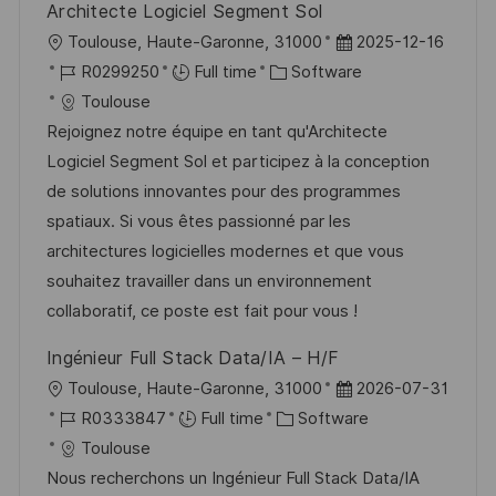
Architecte Logiciel Segment Sol
L
P
Toulouse, Haute-Garonne, 31000
2025-12-16
o
J
C
o
R0299250
Full time
Software
c
o
a
s
Toulouse
a
b
t
t
Rejoignez notre équipe en tant qu'Architecte
t
I
e
e
Logiciel Segment Sol et participez à la conception
i
d
g
d
de solutions innovantes pour des programmes
o
o
D
spatiaux. Si vous êtes passionné par les
n
r
a
architectures logicielles modernes et que vous
y
t
souhaitez travailler dans un environnement
e
collaboratif, ce poste est fait pour vous !
Ingénieur Full Stack Data/IA – H/F
L
P
Toulouse, Haute-Garonne, 31000
2026-07-31
o
J
C
o
R0333847
Full time
Software
c
o
a
s
Toulouse
a
b
t
t
Nous recherchons un Ingénieur Full Stack Data/IA