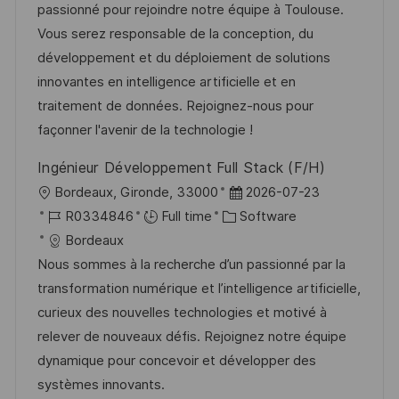
t
I
e
e
passionné pour rejoindre notre équipe à Toulouse.
i
d
g
d
Vous serez responsable de la conception, du
o
o
D
développement et du déploiement de solutions
n
r
a
innovantes en intelligence artificielle et en
y
t
traitement de données. Rejoignez-nous pour
e
façonner l'avenir de la technologie !
Ingénieur Développement Full Stack (F/H)
L
P
Bordeaux, Gironde, 33000
2026-07-23
o
J
C
o
R0334846
Full time
Software
c
o
a
s
Bordeaux
a
b
t
t
Nous sommes à la recherche d’un passionné par la
t
I
e
e
transformation numérique et l’intelligence artificielle,
i
d
g
d
curieux des nouvelles technologies et motivé à
o
o
D
relever de nouveaux défis. Rejoignez notre équipe
n
r
a
dynamique pour concevoir et développer des
y
t
systèmes innovants.