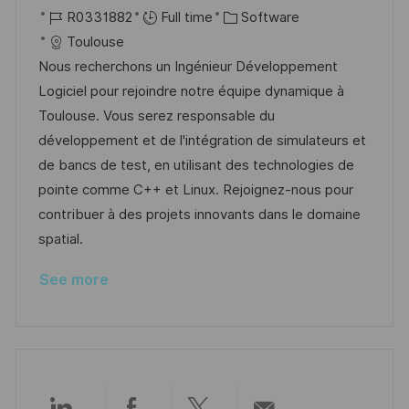
o
J
C
o
R0331882
Full time
Software
c
o
a
s
Toulouse
a
b
t
t
Nous recherchons un Ingénieur Développement
t
I
e
e
Logiciel pour rejoindre notre équipe dynamique à
i
d
g
d
Toulouse. Vous serez responsable du
o
o
D
développement et de l'intégration de simulateurs et
n
r
a
de bancs de test, en utilisant des technologies de
y
t
pointe comme C++ et Linux. Rejoignez-nous pour
e
contribuer à des projets innovants dans le domaine
spatial.
See more