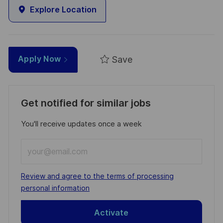
Explore Location
Save
Apply Now
Get notified for similar jobs
You'll receive updates once a week
Enter
Email
address
Required
Review and agree to the terms of processing
(Required)
personal information
Activate