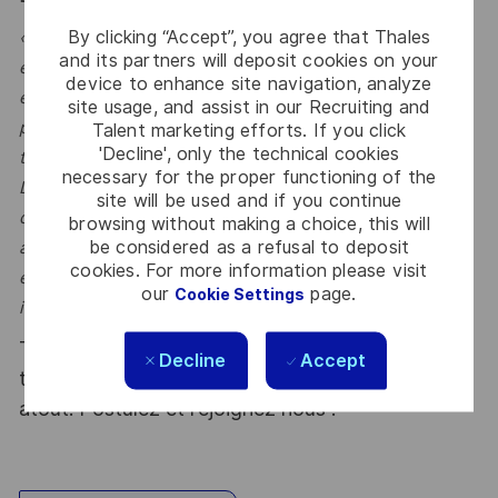
By clicking “Accept”, you agree that Thales
« Rejoignez la Solution Authority de Thales Alenia Space
and its partners will deposit cookies on your
et évoluez au sein d’une équipe d’architectes logiciels
device to enhance site navigation, analyze
expérimentés, garants des choix techniques sur des
site usage, and assist in our Recruiting and
programmes spatiaux majeurs, à forts enjeux
Talent marketing efforts. If you click
'Decline', only the technical cookies
technologiques et opérationnels.
necessary for the proper functioning of the
Dans un environnement collaboratif et de haut niveau
site will be used and if you continue
d’expertise, vous concevez, défendez et portez des
browsing without making a choice, this will
be considered as a refusal to deposit
architectures logicielles robustes et durables, en lien
cookies. For more information please visit
étroit avec les équipes projets, produits et clients
our
page.
Cookie Settings
institutionnels ou export »
Thales, entreprise Handi-Engagée, reconnait
Decline
Accept
tous les talents. La diversité est notre meilleur
atout. Postulez et rejoignez nous !