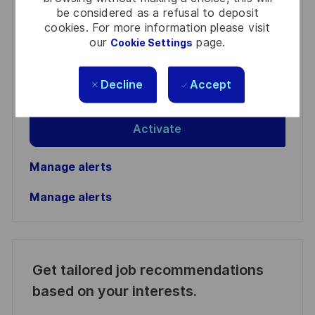
You'll receive updates once a week
be considered as a refusal to deposit
cookies. For more information please visit
Enter
our
page.
Cookie Settings
Email
address
Required
Review and agree to the terms of processing
Decline
Accept
(Required)
personal information
Activate
Manage alerts
Manage alerts
Get tailored job recommendations
based on your interests.