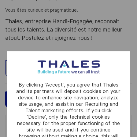
Vous êtes curieux et pragmatique.
Thales, entreprise Handi-Engagée, reconnait
tous les talents. La diversité est notre meilleur
atout. Postulez et rejoignez nous !
Explore Location
By clicking “Accept”, you agree that Thales
and its partners will deposit cookies on your
device to enhance site navigation, analyze
Save
Apply Now
site usage, and assist in our Recruiting and
Talent marketing efforts. If you click
'Decline', only the technical cookies
necessary for the proper functioning of the
Get notified for similar jobs
site will be used and if you continue
browsing without making a choice, this will