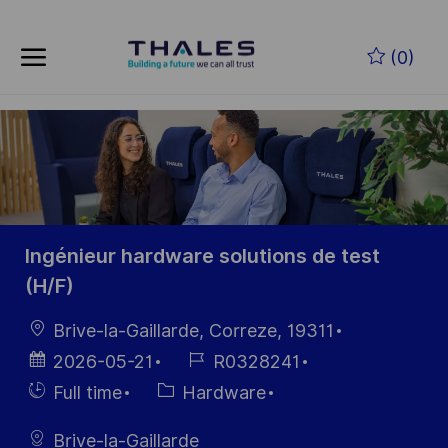
Skip to main content
Skip to main content
(0)
-
-
Ingénieur hardware solutions de test
(H/F)
Location
Brive-la-Gaillarde, Correze, 19311
Posted
Job
2026-05-21
R0328241
Date
Id
Hiring
Category
Full time
Hardware
Type
Brive-la-Gaillarde