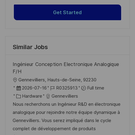
Get Started
Similar Jobs
Ingénieur Conception Electronique Analogique
F/H
L
Gennevilliers, Hauts-de-Seine, 92230
o
P
J
2026-07-16
R0325913
Full time
c
o
C
o
Hardware
Gennevilliers
a
s
a
b
Nous recherchons un Ingénieur R&D en électronique
t
t
t
I
analogique pour rejoindre notre équipe dynamique à
i
e
e
d
Gennevilliers. Vous serez impliqué dans le cycle
o
d
g
complet de développement de produits