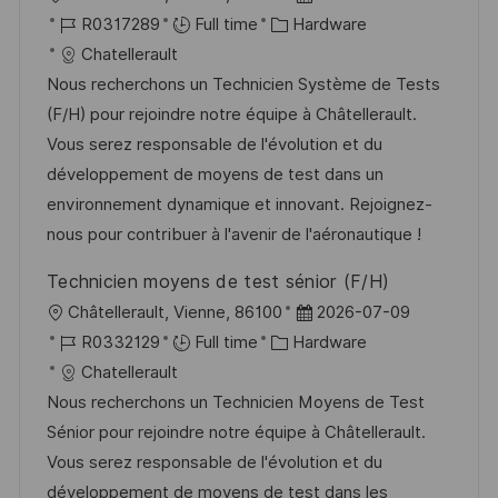
o
J
C
o
R0317289
Full time
Hardware
c
o
a
s
Chatellerault
a
b
t
t
Nous recherchons un Technicien Système de Tests
t
I
e
e
(F/H) pour rejoindre notre équipe à Châtellerault.
i
d
g
d
Vous serez responsable de l'évolution et du
o
o
D
développement de moyens de test dans un
n
r
a
environnement dynamique et innovant. Rejoignez-
y
t
nous pour contribuer à l'avenir de l'aéronautique !
e
Technicien moyens de test sénior (F/H)
L
P
Châtellerault, Vienne, 86100
2026-07-09
o
J
C
o
R0332129
Full time
Hardware
c
o
a
s
Chatellerault
a
b
t
t
Nous recherchons un Technicien Moyens de Test
t
I
e
e
Sénior pour rejoindre notre équipe à Châtellerault.
i
d
g
d
Vous serez responsable de l'évolution et du
o
o
D
développement de moyens de test dans les