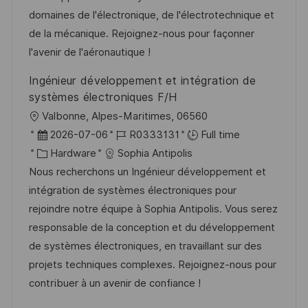
n
r
a
domaines de l'électronique, de l'électrotechnique et
y
t
de la mécanique. Rejoignez-nous pour façonner
e
l'avenir de l'aéronautique !
Ingénieur développement et intégration de
systèmes électroniques F/H
L
Valbonne, Alpes-Maritimes, 06560
o
P
J
2026-07-06
R0333131
Full time
c
o
C
o
Hardware
Sophia Antipolis
a
s
a
b
Nous recherchons un Ingénieur développement et
t
t
t
I
intégration de systèmes électroniques pour
i
e
e
d
rejoindre notre équipe à Sophia Antipolis. Vous serez
o
d
g
responsable de la conception et du développement
n
D
o
de systèmes électroniques, en travaillant sur des
a
r
projets techniques complexes. Rejoignez-nous pour
t
y
contribuer à un avenir de confiance !
e