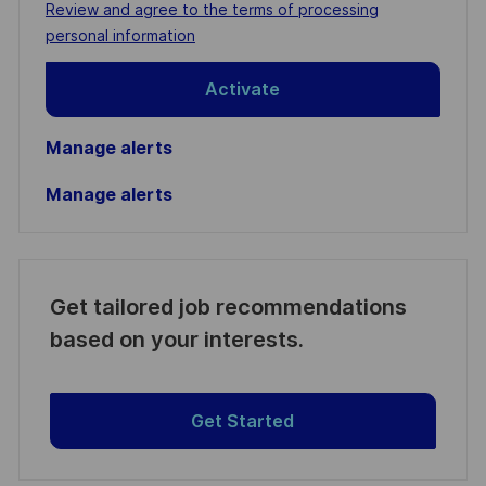
address
Required
Review and agree to the terms of processing
(Required)
personal information
Activate
Manage alerts
Manage alerts
Get tailored job recommendations
based on your interests.
Get Started