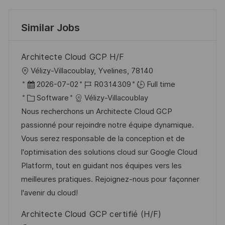
Similar Jobs
Architecte Cloud GCP H/F
L
Vélizy-Villacoublay, Yvelines, 78140
o
P
J
2026-07-02
R0314309
Full time
c
o
C
o
Software
Vélizy-Villacoublay
a
s
a
b
Nous recherchons un Architecte Cloud GCP
t
t
t
I
passionné pour rejoindre notre équipe dynamique.
i
e
e
d
Vous serez responsable de la conception et de
o
d
g
l'optimisation des solutions cloud sur Google Cloud
n
D
o
Platform, tout en guidant nos équipes vers les
a
r
meilleures pratiques. Rejoignez-nous pour façonner
t
y
l'avenir du cloud!
e
Architecte Cloud GCP certifié (H/F)