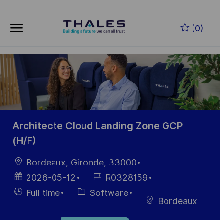
Skip to main content
Skip to main content
(0)
-
-
Architecte Cloud Landing Zone GCP
(H/F)
Location
Bordeaux, Gironde, 33000
Posted
Job
2026-05-12
R0328159
Date
Id
Hiring
Category
Full time
Software
Bordeaux
Type