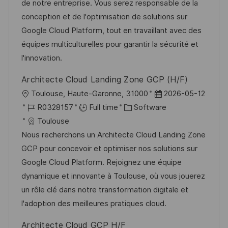
i
d
g
d
de notre entreprise. Vous serez responsable de la
o
o
D
conception et de l'optimisation de solutions sur
n
r
a
Google Cloud Platform, tout en travaillant avec des
y
t
équipes multiculturelles pour garantir la sécurité et
e
l'innovation.
Architecte Cloud Landing Zone GCP (H/F)
L
P
Toulouse, Haute-Garonne, 31000
2026-05-12
o
J
C
o
R0328157
Full time
Software
c
o
a
s
Toulouse
a
b
t
t
Nous recherchons un Architecte Cloud Landing Zone
t
I
e
e
GCP pour concevoir et optimiser nos solutions sur
i
d
g
d
Google Cloud Platform. Rejoignez une équipe
o
o
D
dynamique et innovante à Toulouse, où vous jouerez
n
r
a
un rôle clé dans notre transformation digitale et
y
t
l'adoption des meilleures pratiques cloud.
e
Architecte Cloud GCP H/F