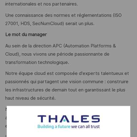
internationales et nos partenaires.
Une connaissance des normes et réglementations (ISO
27001, HDS, SecNumCloud) serait un plus.
Le mot du manager
Au sein de la direction APC (Automation Platforms &
Cloud), nous vivons une période passionnante de
transformation technologique.
Notre équipe cloud est composée d'experts talentueux et
passionnés qui partagent une vision commune : construire
les infrastructures de demain tout en garantissant le plus
haut niveau de sécurité.
Nous recherchons avant tout une personnalité qui saura
apporter sa pierre à l'édifice, partager ses connaissances
et grandir avec l'équipe.