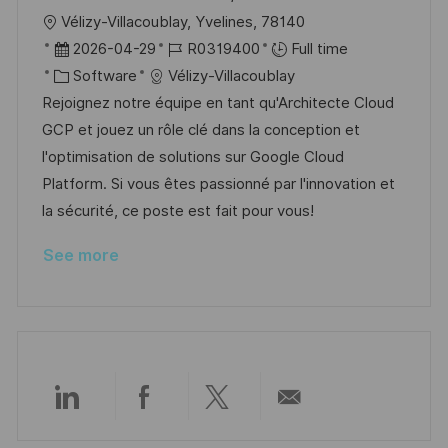
L
Vélizy-Villacoublay, Yvelines, 78140
o
P
J
2026-04-29
R0319400
Full time
c
o
C
o
Software
Vélizy-Villacoublay
a
s
a
b
Rejoignez notre équipe en tant qu'Architecte Cloud
t
t
t
I
GCP et jouez un rôle clé dans la conception et
i
e
e
d
l'optimisation de solutions sur Google Cloud
o
d
g
Platform. Si vous êtes passionné par l'innovation et
n
D
o
la sécurité, ce poste est fait pour vous!
a
r
See more
t
y
e
Share
Share
Share
Share