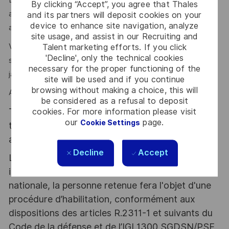
L'environnement technique est exigeant, mais nous
By clicking “Accept”, you agree that Thales
accordons une grande importance à l'accompagnement et
and its partners will deposit cookies on your
device to enhance site navigation, analyze
au développement de chacun.
site usage, and assist in our Recruiting and
Vous êtes passionné(e) par les défis techniques et
Talent marketing efforts. If you click
'Decline', only the technical cookies
souhaitez travailler dans un monde en mouvement sans
necessary for the proper functioning of the
jamais vous ennuyer ?
site will be used and if you continue
browsing without making a choice, this will
Alors, ce poste est pour vous!
be considered as a refusal to deposit
Thales, entreprise Handi-Engagée, reconnait
cookies. For more information please visit
our
page.
Cookie Settings
tous les talents. La diversité est notre meilleur
atout. Postulez et rejoignez nous !
Decline
Accept
Le poste pouvant nécessiter d'accéder à des
informations relevant du secret de la défense
nationale, la personne retenue fera l'objet d'une
procédure d’habilitation, conformément aux
dispositions des articles R.2311-1 et suivants du
Code de la défense et de l’IGI 1300 SGDSN/PSE