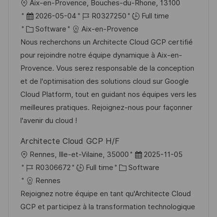
L
Aix-en-Provence, Bouches-du-Rhone, 13100
o
P
J
2026-05-04
R0327250
Full time
c
o
C
o
Software
Aix-en-Provence
a
s
a
b
Nous recherchons un Architecte Cloud GCP certifié
t
t
t
I
pour rejoindre notre équipe dynamique à Aix-en-
i
e
e
d
Provence. Vous serez responsable de la conception
o
d
g
et de l'optimisation des solutions cloud sur Google
n
D
o
Cloud Platform, tout en guidant nos équipes vers les
a
r
meilleures pratiques. Rejoignez-nous pour façonner
t
y
l'avenir du cloud !
e
Architecte Cloud GCP H/F
L
P
Rennes, Ille-et-Vilaine, 35000
2025-11-05
o
J
C
o
R0306672
Full time
Software
c
o
a
s
Rennes
a
b
t
t
Rejoignez notre équipe en tant qu'Architecte Cloud
t
I
e
e
GCP et participez à la transformation technologique