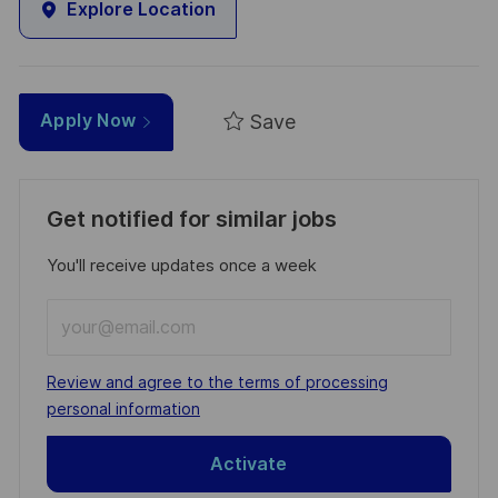
Explore Location
Save
Apply Now
Get notified for similar jobs
You'll receive updates once a week
Enter
Email
address
Required
Review and agree to the terms of processing
(Required)
personal information
Activate