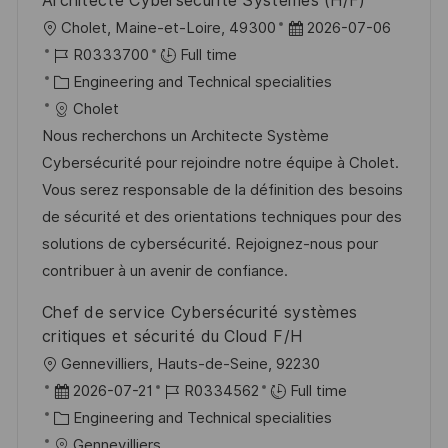
Architecte Cybersécurité Systèmes (H/F)
L
P
Cholet, Maine-et-Loire, 49300
2026-07-06
o
J
o
R0333700
Full time
c
o
C
s
Engineering and Technical specialities
a
b
a
t
Cholet
t
I
t
e
Nous recherchons un Architecte Système
i
d
e
d
Cybersécurité pour rejoindre notre équipe à Cholet.
o
g
D
Vous serez responsable de la définition des besoins
n
o
a
de sécurité et des orientations techniques pour des
r
t
solutions de cybersécurité. Rejoignez-nous pour
y
e
contribuer à un avenir de confiance.
Chef de service Cybersécurité systèmes
critiques et sécurité du Cloud F/H
L
Gennevilliers, Hauts-de-Seine, 92230
o
P
J
2026-07-21
R0334562
Full time
c
o
C
o
Engineering and Technical specialities
a
s
a
b
Gennevilliers