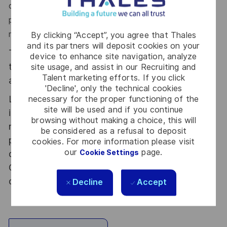
challenges en matière de cyber sécurité. Vous aimez
partager vos connaissances et travailler en équipe
multi-métier ? Ce poste est fait pour vous".
By clicking “Accept”, you agree that Thales
and its partners will deposit cookies on your
Thales, entreprise Handi-Engagée, reconnait
device to enhance site navigation, analyze
tous les talents. La diversité est notre meilleur
site usage, and assist in our Recruiting and
Talent marketing efforts. If you click
atout. Postulez et rejoignez nous !
'Decline', only the technical cookies
Le poste pouvant nécessiter d'accéder à des
necessary for the proper functioning of the
site will be used and if you continue
informations relevant du secret de la défense
browsing without making a choice, this will
nationale, la personne retenue fera l'objet d'une
be considered as a refusal to deposit
procédure d’habilitation, conformément aux
cookies. For more information please visit
our
page.
Cookie Settings
dispositions des articles R.2311-1 et suivants du
Code de la défense et de l’IGI 1300 SGDSN/PSE
du 09 août 2021.
Decline
Accept