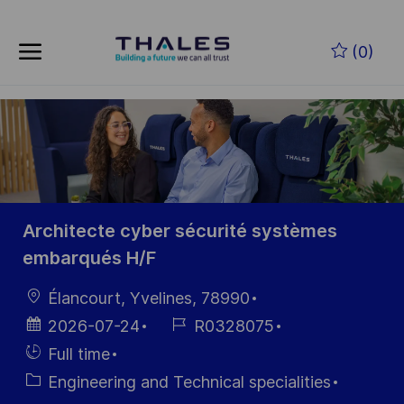
Skip to main content
Skip to main content
(0)
-
-
Architecte cyber sécurité systèmes
embarqués H/F
Location
Élancourt, Yvelines, 78990
Posted
Job
2026-07-24
R0328075
Date
Id
Hiring
Full time
Type
Category
Engineering and Technical specialities