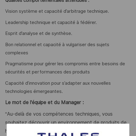
Qualités comportementales attendues :
Vision système et capacité d’arbitrage technique.
Leadership technique et capacité à fédérer.
Esprit d’analyse et de synthèse.
Bon relationnel et capacité à vulgariser des sujets
complexes
Pragmatisme pour gérer les compromis entre besoins de
sécurités et performances des produits
Capacité d’innovation pour s’adapter aux nouvelles
technologies émergeantes.
Le mot de l'équipe et du Manager :
Au-delà de vos compétences techniques, vous
"
souhaitez découvrir un environnement de produits de
haute technologie à forts enjeux, et faire face à des