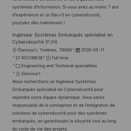
a
r
systèmes d'information. Si vous avez au moins 7 ans
t
y
d'expérience et un Bac+5 en cybersécurité,
e
postulez dès maintenant !
Ingénieur Systèmes Embarqués spécialisé en
Cybersécurité (F/H)
L
P
Élancourt, Yvelines, 78990
2026-05-11
o
J
o
R0318838
Full time
c
o
C
s
Engineering and Technical specialities
a
b
a
t
Elancourt
t
I
t
e
Nous recherchons un Ingénieur Systèmes
i
d
e
d
Embarqués spécialisé en Cybersécurité pour
o
g
D
rejoindre notre équipe dynamique. Vous serez
n
o
a
responsable de la conception et de l'intégration de
r
t
solutions de cybersécurité pour des systèmes
y
e
embarqués, en garantissant la sécurité tout au long
du cycle de vie des projets.