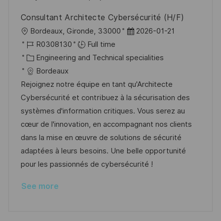
Consultant Architecte Cybersécurité (H/F)
L
P
Bordeaux, Gironde, 33000
2026-01-21
o
J
o
R0308130
Full time
c
o
C
s
Engineering and Technical specialities
a
b
a
t
Bordeaux
t
I
t
e
Rejoignez notre équipe en tant qu'Architecte
i
d
e
d
Cybersécurité et contribuez à la sécurisation des
o
g
D
systèmes d'information critiques. Vous serez au
n
o
a
cœur de l'innovation, en accompagnant nos clients
r
t
dans la mise en œuvre de solutions de sécurité
y
e
adaptées à leurs besoins. Une belle opportunité
pour les passionnés de cybersécurité !
See more