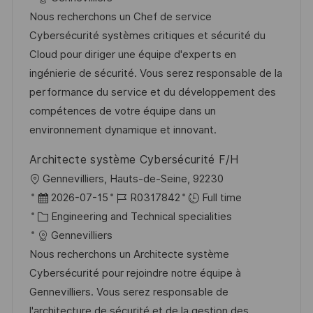
t
t
t
I
Nous recherchons un Chef de service
i
e
e
d
Cybersécurité systèmes critiques et sécurité du
o
d
g
Cloud pour diriger une équipe d'experts en
n
D
o
ingénierie de sécurité. Vous serez responsable de la
a
r
performance du service et du développement des
t
y
compétences de votre équipe dans un
e
environnement dynamique et innovant.
Architecte système Cybersécurité F/H
L
Gennevilliers, Hauts-de-Seine, 92230
o
P
J
2026-07-15
R0317842
Full time
c
o
C
o
Engineering and Technical specialities
a
s
a
b
Gennevilliers
t
t
t
I
Nous recherchons un Architecte système
i
e
e
d
Cybersécurité pour rejoindre notre équipe à
o
d
g
Gennevilliers. Vous serez responsable de
n
D
o
l'architecture de sécurité et de la gestion des