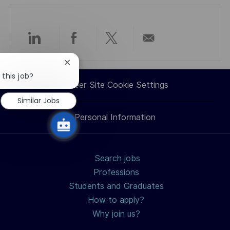
Share
Share
Share
Share
Close
via
via
via
via
chatbot
 this job?
notification
Career Site Cookie Settings
LinkedIn
Facebook
twitter
email
Similar Jobs
Personal Information
Search jobs
Professions
Students and Graduates
How to apply?
Why join us?