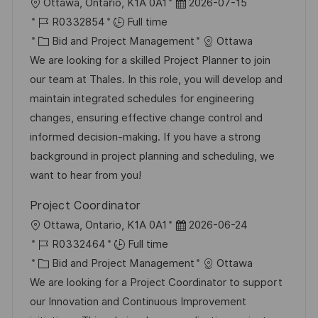
L
P
Ottawa, Ontario, K1A 0A1
2026-07-15
o
J
o
R0332854
Full time
c
o
C
s
Bid and Project Management
Ottawa
a
b
a
t
We are looking for a skilled Project Planner to join
t
I
t
e
our team at Thales. In this role, you will develop and
i
d
e
d
maintain integrated schedules for engineering
o
g
D
changes, ensuring effective change control and
n
o
a
informed decision-making. If you have a strong
r
t
background in project planning and scheduling, we
y
e
want to hear from you!
Project Coordinator
L
P
Ottawa, Ontario, K1A 0A1
2026-06-24
o
J
o
R0332464
Full time
c
o
C
s
Bid and Project Management
Ottawa
a
b
a
t
We are looking for a Project Coordinator to support
t
I
t
e
our Innovation and Continuous Improvement