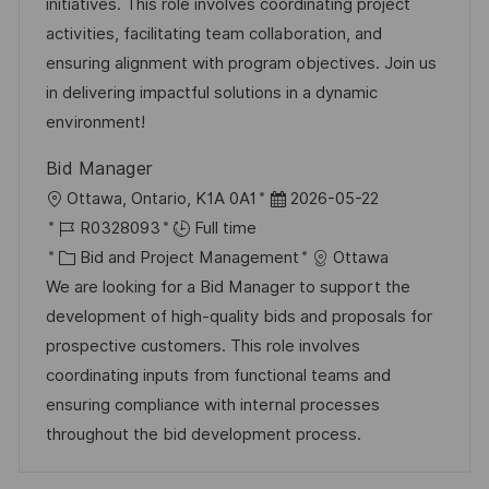
i
d
e
d
initiatives. This role involves coordinating project
o
g
D
activities, facilitating team collaboration, and
n
o
a
ensuring alignment with program objectives. Join us
r
t
in delivering impactful solutions in a dynamic
y
e
environment!
Bid Manager
L
P
Ottawa, Ontario, K1A 0A1
2026-05-22
o
J
o
R0328093
Full time
c
o
C
s
Bid and Project Management
Ottawa
a
b
a
t
We are looking for a Bid Manager to support the
t
I
t
e
development of high-quality bids and proposals for
i
d
e
d
prospective customers. This role involves
o
g
D
coordinating inputs from functional teams and
n
o
a
ensuring compliance with internal processes
r
t
throughout the bid development process.
y
e