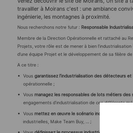
Venez découvrir le site de Moirans, Un site à t
travailler à Moirans c'est : une ambiance convi
ingénierie, les montagnes à proximité.
Nous recherchons notre futur :
Responsable Industrialisa
Membre de la Direction Opérationnelle et rattaché au
Projets, votre rôle est de mener à bien l’industrialisati
d’une équipe Projet et le développement de sa filière de 
A ce titre :
Vous
garantissez l’industrialisation des détecteurs et
opérationnelle ;
Vous
managez les responsables de lots métiers des
engagements d’industrialisation de ces différents mét
Vous
mettez en œuvre le scénario industriel
défini au
industrielles, Make Team Buy, … ;
Vous
définissez le processus industriel et les tests
as