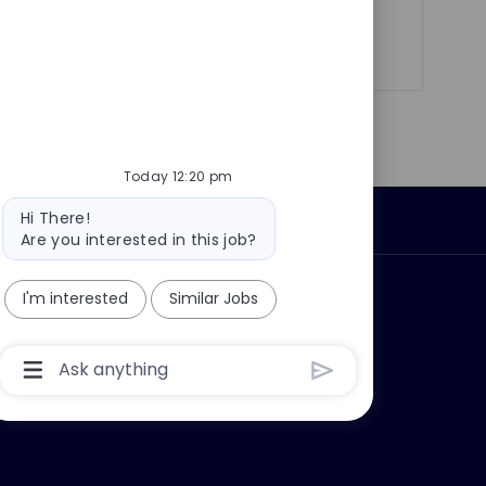
Share
Share
Share
Share
via
via
via
via
LinkedIn
Facebook
twitter
email
Today 12:20 pm
Bot
Hi There!
Personal Information
message
Are you interested in this job?
ly?
Why join us?
I'm interested
Similar Jobs
Chatbot
User
Input
Box
With
Send
Button