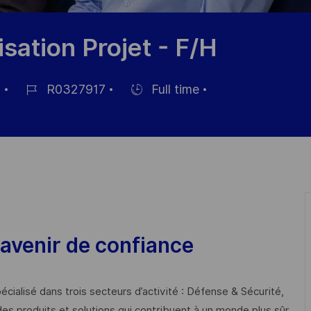
sation Projet - F/H
3
R0327917
Full time
Job
Hiring
Id
Type
avenir de confiance
cialisé dans trois secteurs d’activité : Défense & Sécurité,
des produits et solutions qui contribuent à un monde plus sûr,