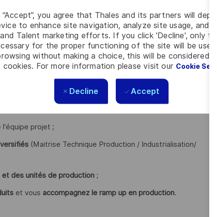
g “Accept”, you agree that Thales and its partners will depo
es
, garantissez leur industrialisation dans les procédés et
vice to enhance site navigation, analyze site usage, and as
 ;
and Talent marketing efforts. If you click 'Decline', only t
cessary for the proper functioning of the site will be used
Level) tout au long du développement, et proposez le plan
rowsing without making a choice, this will be considered a
 cookies. For more information please visit our
Cookie Set
roduit au fur et à mesure de l'avancement de son
Decline
Accept
l'équipe projet ;
versifiés
(Maitrise Technique Production / Industrialisation/
ts et des unités de production
;
duits
et vous
accompagnez le ramp up en production
.