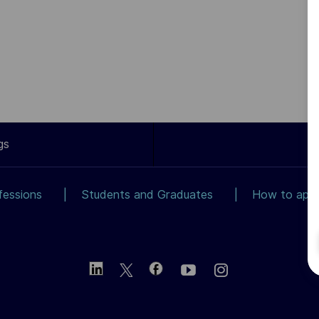
gs
fessions
Students and Graduates
How to app