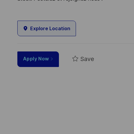
Explore Location
Save
Apply Now