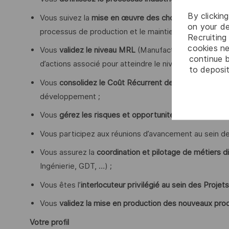
By clickin
Vous suivez la
mise en œuvre des choix technologiqu
on your de
processus de production et le maintien des standards
Recruiting 
cookies ne
Vous
validez le niveau MRL
(Manufacturing Readiness 
continue b
d’actions associé pour atteindre le niveau fixé ;
to deposit
Vous
consolidez le Coût Récurrent de Production
du p
développement ;
Vous
gérez les risques et opportunités identifiés
;
Vous participez aux réunions d’avancement au sein de 
Vous assurez la
coordination et pilotage de métiers di
Ingénierie, GDT, …) ;
Vous êtes l’
interlocuteur privilégié au sein des Proje
Vous
validez la mise en production des nouveaux pro
Votre profil