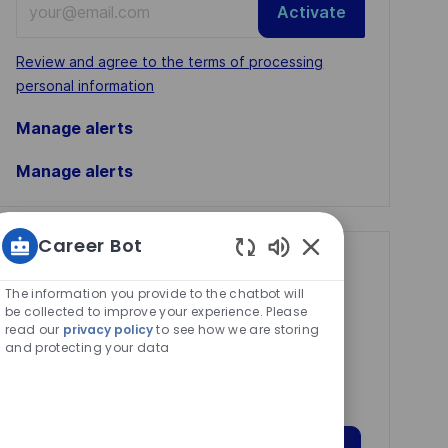
Activate
Email
address
Required
Review and agree to the terms of processing
(Required)
personal information
Manage alerts
Manage alerts
Career Bot
Get tailored job
Enabled
Chatbot
The information you provide to the chatbot will
recommendations
Sounds
be collected to improve your experience. Please
based on your
read our
privacy policy
to see how we are storing
and protecting your data
interests.