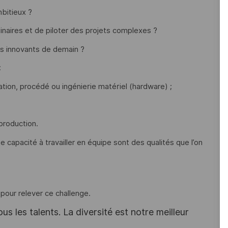
mbitieux ?
inaires et de piloter des projets complexes ?
rs innovants de demain ?
:
sation, procédé ou ingénierie matériel (hardware) ;
production.
rte capacité à travailler en équipe sont des qualités que l’on
 pour relever ce challenge.
s les talents. La diversité est notre meilleur