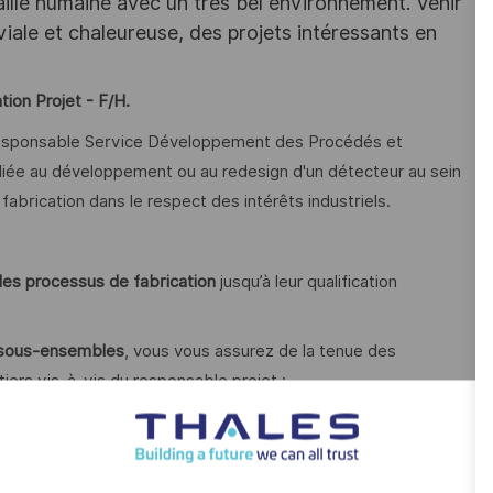
aille humaine avec un très bel environnement. Venir
viale et chaleureuse, des projets intéressants en
tion Projet - F/H.
 Responsable Service Développement des Procédés et
on liée au développement ou au redesign d'un détecteur au sein
fabrication dans le respect des intérêts industriels.
 les processus de fabrication
jusqu’à leur qualification
 sous-ensembles
, vous vous assurez de la tenue des
iers vis-à-vis du responsable projet ;
 démarrage du projet : contraintes technologiques et
sociés dans le cadre du projet ;