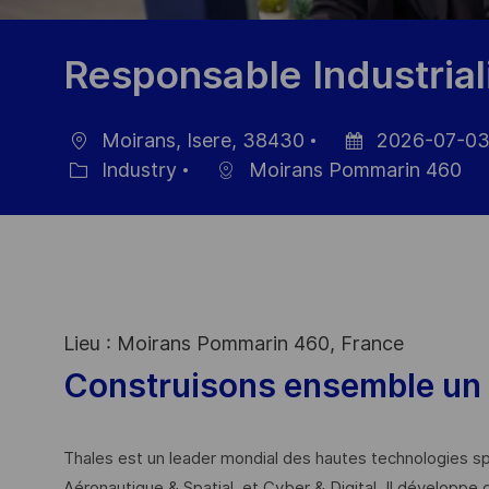
Responsable Industriali
Moirans, Isere, 38430
2026-07-0
Location
Posted
Industry
Moirans Pommarin 460
Category
Date
Lieu : Moirans Pommarin 460, France
Construisons ensemble un 
Thales est un leader mondial des hautes technologies spé
Aéronautique & Spatial, et Cyber & Digital. Il développe 