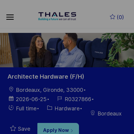
Skip to main content
Skip to main content
(0)
-
-
Architecte Hardware (F/H)
Location
Bordeaux, Gironde, 33000
Posted
Job
2026-06-25
R0327866
Date
Id
Hiring
Category
Full time
Hardware
Bordeaux
Type
Save
Apply Now