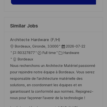
Similar Jobs
Architecte Hardware (F/H)
L
P
Bordeaux, Gironde, 33000
2026-07-22
o
J
C
o
R0327877
Full time
Hardware
c
o
a
s
Bordeaux
a
b
t
t
Nous recherchons un Architecte Matériel passionné
t
I
e
e
pour rejoindre notre équipe à Bordeaux. Vous serez
i
d
g
d
responsable de l'architecture matérielle des
o
o
D
solutions, en coordonnant les équipes et en
n
r
a
garantissant la conformité aux normes. Rejoignez-
y
t
nous pour façonner l'avenir de la technologie !
e