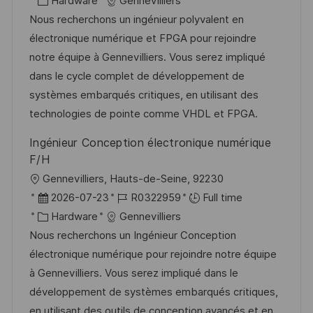
c
o
C
o
Hardware
Gennevilliers
a
s
a
b
Nous recherchons un ingénieur polyvalent en
t
t
t
I
électronique numérique et FPGA pour rejoindre
i
e
e
d
notre équipe à Gennevilliers. Vous serez impliqué
o
d
g
dans le cycle complet de développement de
n
D
o
systèmes embarqués critiques, en utilisant des
a
r
technologies de pointe comme VHDL et FPGA.
t
y
Ingénieur Conception électronique numérique
e
F/H
L
Gennevilliers, Hauts-de-Seine, 92230
o
P
J
2026-07-23
R0322959
Full time
c
o
C
o
Hardware
Gennevilliers
a
s
a
b
Nous recherchons un Ingénieur Conception
t
t
t
I
électronique numérique pour rejoindre notre équipe
i
e
e
d
à Gennevilliers. Vous serez impliqué dans le
o
d
g
développement de systèmes embarqués critiques,
n
D
o
en utilisant des outils de conception avancés et en