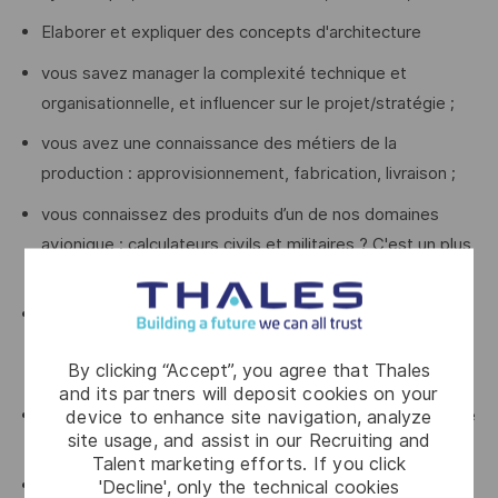
Elaborer et expliquer des concepts d'architecture
vous savez manager la complexité technique et
organisationnelle, et influencer sur le projet/stratégie ;
vous avez une connaissance des métiers de la
production : approvisionnement, fabrication, livraison ;
vous connaissez des produits d’un de nos domaines
avionique : calculateurs civils et militaires ? C'est un plus
!
idéalement, vous avez une connaissance des
certifications DO254/DO160, des sécurité des
By clicking “Accept”, you agree that Thales
systèmes aéronautiques (ARP4761), de l’ARP4754B ;
and its partners will deposit cookies on your
vous maîtrisez les règles édictées par Thales en matière
device to enhance site navigation, analyze
site usage, and assist in our Recruiting and
de prévention de la corruption et du trafic d’influence ;
Talent marketing efforts. If you click
anglais oral et écrit (équipes pluridisciplinaires et
'Decline', only the technical cookies