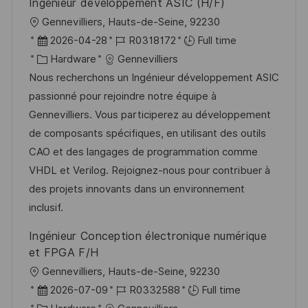
Ingénieur développement ASIC (H/F)
L
Gennevilliers, Hauts-de-Seine, 92230
o
P
J
2026-04-28
R0318172
Full time
c
o
C
o
Hardware
Gennevilliers
a
s
a
b
Nous recherchons un Ingénieur développement ASIC
t
t
t
I
passionné pour rejoindre notre équipe à
i
e
e
d
Gennevilliers. Vous participerez au développement
o
d
g
de composants spécifiques, en utilisant des outils
n
D
o
CAO et des langages de programmation comme
a
r
VHDL et Verilog. Rejoignez-nous pour contribuer à
t
y
des projets innovants dans un environnement
e
inclusif.
Ingénieur Conception électronique numérique
et FPGA F/H
L
Gennevilliers, Hauts-de-Seine, 92230
o
P
J
2026-07-09
R0332588
Full time