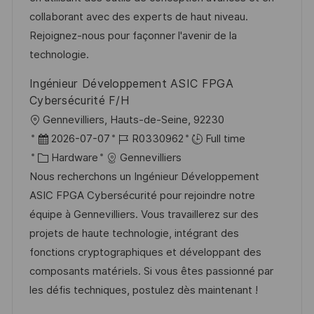
a
r
collaborant avec des experts de haut niveau.
t
y
Rejoignez-nous pour façonner l'avenir de la
e
technologie.
Ingénieur Développement ASIC FPGA
Cybersécurité F/H
L
Gennevilliers, Hauts-de-Seine, 92230
o
P
J
2026-07-07
R0330962
Full time
c
o
C
o
Hardware
Gennevilliers
a
s
a
b
Nous recherchons un Ingénieur Développement
t
t
t
I
ASIC FPGA Cybersécurité pour rejoindre notre
i
e
e
d
équipe à Gennevilliers. Vous travaillerez sur des
o
d
g
projets de haute technologie, intégrant des
n
D
o
fonctions cryptographiques et développant des
a
r
composants matériels. Si vous êtes passionné par
t
y
les défis techniques, postulez dès maintenant !
e