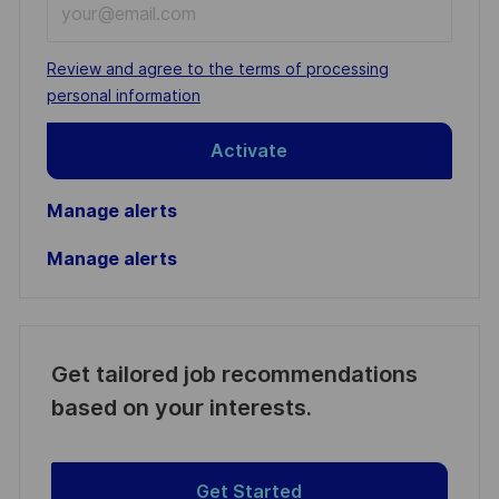
Email
address
Required
Review and agree to the terms of processing
(Required)
personal information
Activate
Manage alerts
Manage alerts
Get tailored job recommendations
based on your interests.
Get Started