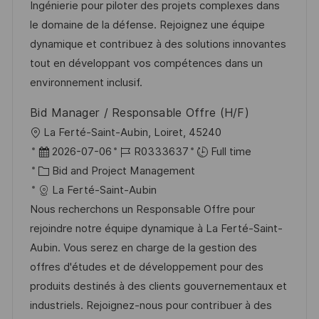
t
I
t
e
Ingénierie pour piloter des projets complexes dans
i
d
e
d
le domaine de la défense. Rejoignez une équipe
o
g
D
dynamique et contribuez à des solutions innovantes
n
o
a
tout en développant vos compétences dans un
r
t
environnement inclusif.
y
e
Bid Manager / Responsable Offre (H/F)
L
La Ferté-Saint-Aubin, Loiret, 45240
o
P
J
2026-07-06
R0333637
Full time
c
o
C
o
Bid and Project Management
a
s
a
b
La Ferté-Saint-Aubin
t
t
t
I
Nous recherchons un Responsable Offre pour
i
e
e
d
rejoindre notre équipe dynamique à La Ferté-Saint-
o
d
g
Aubin. Vous serez en charge de la gestion des
n
D
o
offres d'études et de développement pour des
a
r
produits destinés à des clients gouvernementaux et
t
y
industriels. Rejoignez-nous pour contribuer à des