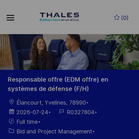
Skip to main content
Skip to main content
(0)
-
-
Responsable offre (EDM offre) en
systèmes de défense (F/H)
Location
Élancourt, Yvelines, 78990
Posted
Job
2026-07-24
R0327804
Date
Id
Hiring
Full time
Type
Category
Bid and Project Management