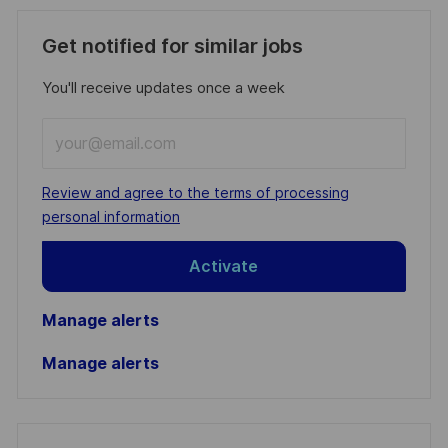
Get notified for similar jobs
You'll receive updates once a week
Enter
Email
address
Required
Review and agree to the terms of processing
(Required)
personal information
Activate
Manage alerts
Manage alerts