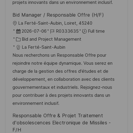
e
projets innovants dans un environnement inclusif.
Bid Manager / Responsable Offre (H/F)
L
La Ferté-Saint-Aubin, Loiret, 45240
o
P
J
2026-07-06
R0333635
Full time
c
o
C
o
Bid and Project Management
a
s
a
b
La Ferté-Saint-Aubin
t
t
t
I
Nous recherchons un Responsable Offre pour
i
e
e
d
rejoindre notre équipe dynamique. Vous serez en
o
d
g
charge de la gestion des offres d'études et de
n
D
o
développement, en collaboration avec des clients
a
r
gouvernementaux et industriels. Rejoignez-nous
t
y
pour contribuer à des projets innovants dans un
e
environnement inclusif.
Responsable Offre & Projet Traitement
d'obsolescences Electronique de Missiles -
F/H