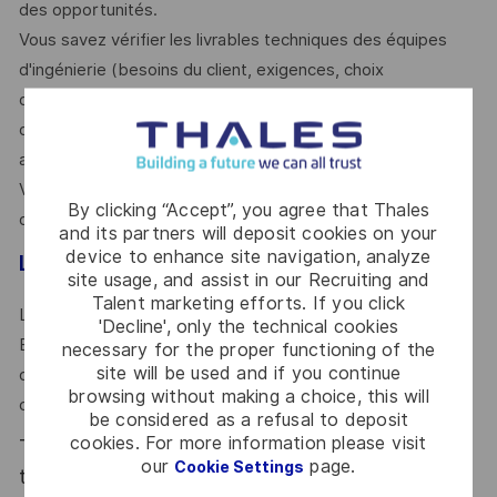
des opportunités.
Vous savez vérifier les livrables techniques des équipes
d'ingénierie (besoins du client, exigences, choix
d'architecture...) et vous êtes capable d'engager et
d'influencer un ensemble diversifié de parties prenantes
autour d'objectifs clairs et réalisables.
Vous êtes capable de prendre des décisions, même dans
By clicking “Accept”, you agree that Thales
des contextes incertains.
and its partners will deposit cookies on your
device to enhance site navigation, analyze
Le mot de l'équipe
site usage, and assist in our Recruiting and
Talent marketing efforts. If you click
L’équipe delivery du centre de compétences Guerre
'Decline', only the technical cookies
Electronique est une équipe dynamique, sympathique et
necessary for the proper functioning of the
site will be used and if you continue
orientée sur la réussite collective. L’entraide et le partage
browsing without making a choice, this will
constituent les valeurs primordiales de cette équipe.
be considered as a refusal to deposit
cookies. For more information please visit
Thales, entreprise Handi-Engagée, reconnait
our
page.
Cookie Settings
tous les talents. La diversité est notre meilleur