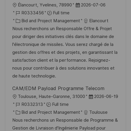
L
P
Élancourt, Yvelines, 78990
2026-07-06
o
J
o
R0333456
Full time
c
o
C
s
Bid and Project Management
Elancourt
a
b
a
t
Nous recherchons un Responsable Offre & Projet
t
I
t
e
pour diriger des initiatives clés dans le domaine de
i
d
e
d
l'électronique de missiles. Vous serez chargé de la
o
g
D
gestion des offres et des projets, en garantissant la
n
o
a
satisfaction client et la performance. Rejoignez-
r
t
nous pour contribuer à des solutions innovantes et
y
e
de haute technologie.
CAM/EDM Payload Programme Telecom
L
P
Toulouse, Haute-Garonne, 31000
2026-06-19
o
J
o
R0332313
Full time
c
o
C
s
Bid and Project Management
Toulouse
a
b
a
t
Nous recherchons un Responsable de Programme &
t
I
t
e
Gestion de Livraison d'Ingénierie Payload pour