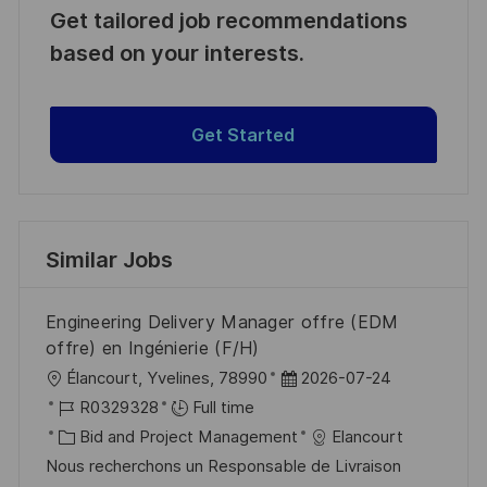
Get tailored job recommendations
based on your interests.
Get Started
Similar Jobs
Engineering Delivery Manager offre (EDM
offre) en Ingénierie (F/H)
L
P
Élancourt, Yvelines, 78990
2026-07-24
o
J
o
R0329328
Full time
c
o
C
s
Bid and Project Management
Elancourt
a
b
a
t
Nous recherchons un Responsable de Livraison