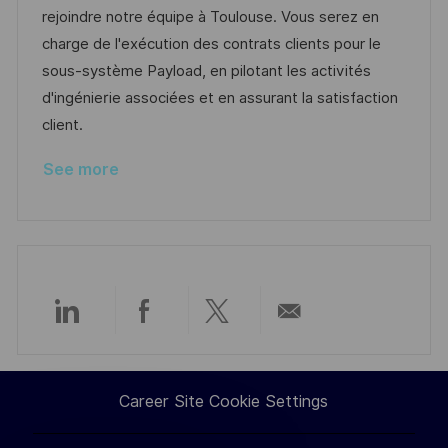
i
d
e
d
rejoindre notre équipe à Toulouse. Vous serez en
o
g
D
charge de l'exécution des contrats clients pour le
n
o
a
sous-système Payload, en pilotant les activités
r
t
d'ingénierie associées et en assurant la satisfaction
y
e
client.
See more
Share
Share
Share
Share
via
via
via
via
Career Site Cookie Settings
LinkedIn
Facebook
twitter
email