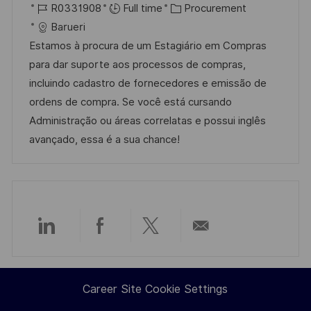
o
J
C
o
R0331908
Full time
Procurement
c
o
a
s
Barueri
a
b
t
t
Estamos à procura de um Estagiário em Compras
t
I
e
e
para dar suporte aos processos de compras,
i
d
g
d
incluindo cadastro de fornecedores e emissão de
o
o
D
ordens de compra. Se você está cursando
n
r
a
Administração ou áreas correlatas e possui inglês
y
t
avançado, essa é a sua chance!
e
Share
Share
Share
Share
via
via
via
via
Career Site Cookie Settings
LinkedIn
Facebook
twitter
email