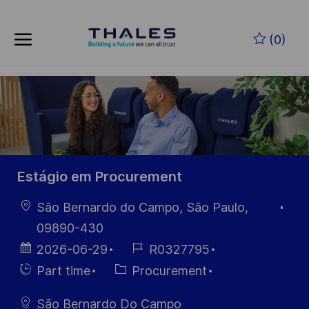
Skip to main content
Skip to main content
(0)
-
-
Estágio em Procurement
Location
São Bernardo do Campo, São Paulo,
09890-430
Posted
Job
2026-06-29
R0327795
Date
Id
Hiring
Category
Part time
Procurement
Type
São Bernardo Do Campo