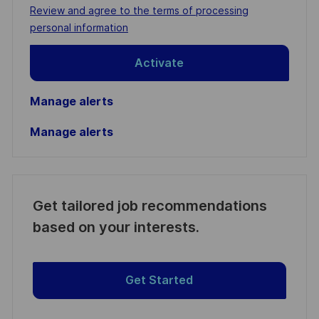
address
Required
Review and agree to the terms of processing
(Required)
personal information
Activate
Manage alerts
Manage alerts
Get tailored job recommendations
based on your interests.
Get Started