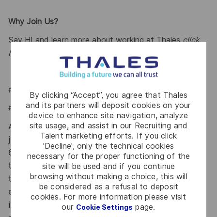
Why Join Us?
Say HI and learn more about working at Thales
click
here
.
#LI-Hybrid
By clicking “Accept”, you agree that Thales
and its partners will deposit cookies on your
#LI-IP1
device to enhance site navigation, analyze
site usage, and assist in our Recruiting and
At Thales we provide CAREERS and not only
Talent marketing efforts. If you click
jobs. With Thales employing 80,000 employees in
'Decline', only the technical cookies
68 countries our mobility policy enables
necessary for the proper functioning of the
thousands of employees each year to develop
site will be used and if you continue
browsing without making a choice, this will
their careers at home and abroad, in their
be considered as a refusal to deposit
existing areas of expertise or by branching out
cookies. For more information please visit
into new fields. Together we believe that
our
page.
Cookie Settings