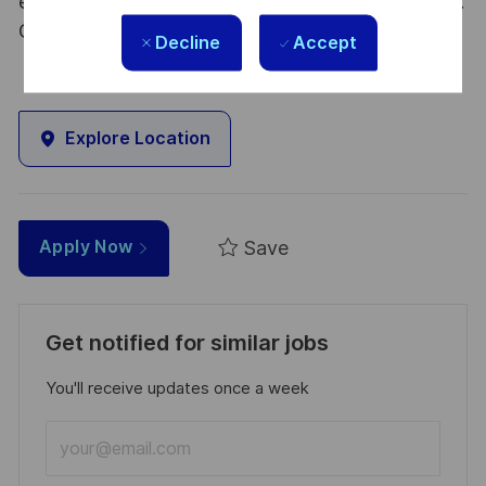
embracing flexibility is a smarter way of working.
Great journeys start here, apply now!
Decline
Accept
Explore Location
Save
Apply Now
Get notified for similar jobs
You'll receive updates once a week
Enter
Email