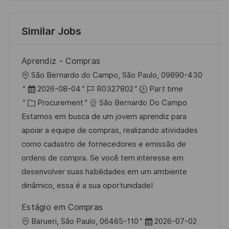
Similar Jobs
Aprendiz - Compras
L
São Bernardo do Campo, São Paulo, 09890-430
o
P
J
2026-08-04
R0327802
Part time
c
o
C
o
Procurement
São Bernardo Do Campo
a
s
a
b
Estamos em busca de um jovem aprendiz para
t
t
t
I
apoiar a equipe de compras, realizando atividades
i
e
e
d
como cadastro de fornecedores e emissão de
o
d
g
ordens de compra. Se você tem interesse em
n
D
o
desenvolver suas habilidades em um ambiente
a
r
dinâmico, essa é a sua oportunidade!
t
y
Estágio em Compras
e
L
P
Barueri, São Paulo, 06465-110
2026-07-02