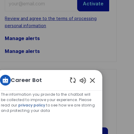
Activate
Email
address
Required
Review and agree to the terms of processing
(Required)
personal information
Manage alerts
Manage alerts
Career Bot
Get tailored job
Enabled
recommendations
Chatbot
The information you provide to the chatbot will
based on your
Sounds
be collected to improve your experience. Please
read our
privacy policy
to see how we are storing
interests.
and protecting your data