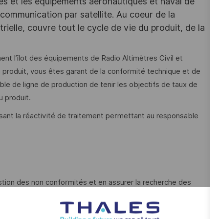
es et les équipements aéronautiques et naval de
communication par satellite. Au coeur de la
trielle, couvre tout le cycle de vie du produit, de la
ent l’îlot des équipements de Radio Altimètres Civil et
du produit, vous êtes garant de la conformité technique et de
le de ligne de production de tenir les objectifs de taux de
u produit.
ssant la réactivité de traitement permettant au responsable
;
estion des non conformités et en assurer la recherche des
 production sur l'ensemble des modules communs de l'îlot et