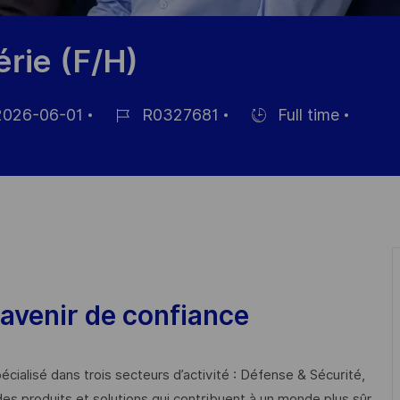
rie (F/H)
026-06-01
R0327681
Full time
d
Job
Hiring
Id
Type
avenir de confiance
cialisé dans trois secteurs d’activité : Défense & Sécurité,
des produits et solutions qui contribuent à un monde plus sûr,