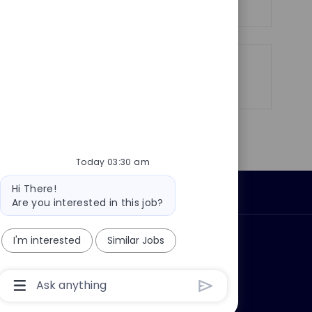
Share
Share
Share
Share
via
via
via
via
LinkedIn
Facebook
twitter
email
Today 03:30 am
Bot
Hi There!
Personal Information
message
Are you interested in this job?
I'm interested
Similar Jobs
ly?
Why join us?
Chatbot
User
Input