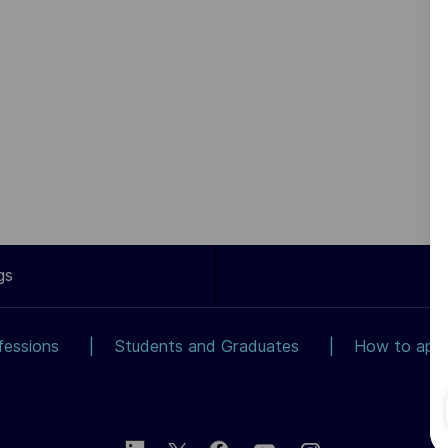
gs
fessions
Students and Graduates
How to app