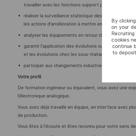
travailler avec les fonctions support pour assurer la
réaliser la surveillance statistique des résultats de t
By clickin
les actions d'amélioration à mettre en place ;
on your de
Recruiting 
analyser les équipements en retour client et assurer l
cookies ne
continue b
garantir l'application des évolutions sur le produit 
to deposit
et les évolutions chez les sous-traitants ;
participer aux changements industriels sur les produit
Votre profil
De formation ingénieur ou équivalent, vous avez une e
l’électronique analogique.
Vous avez déjà travaillé en équipe, en interface avec pl
de production.
Vous êtes à l'écoute et êtes reconnu pour votre sens de