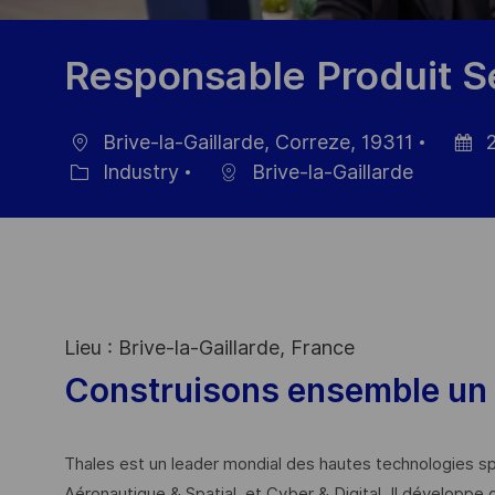
Responsable Produit Sé
Brive-la-Gaillarde, Correze, 19311
2
Location
Poste
Industry
Brive-la-Gaillarde
Category
Date
Lieu : Brive-la-Gaillarde, France
Construisons ensemble un 
Thales est un leader mondial des hautes technologies spé
Aéronautique & Spatial, et Cyber & Digital. Il développe 