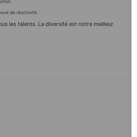
ition.
euve de réactivité.
s les talents. La diversité est notre meilleur