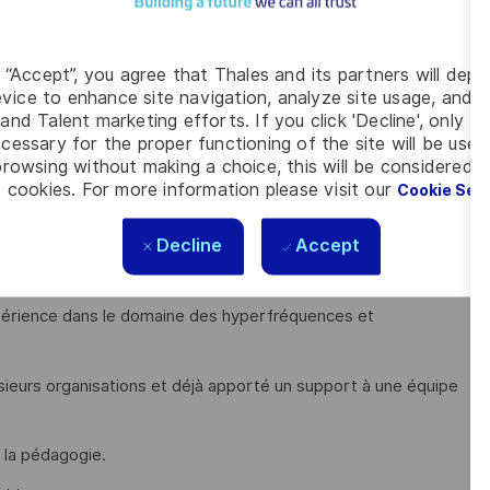
 tenue des engagements ;
ests et les exploiter pour remonter vers le responsable d'îlots
g “Accept”, you agree that Thales and its partners will depo
vice to enhance site navigation, analyze site usage, and as
and Talent marketing efforts. If you click 'Decline', only t
'analyse de défaut et la réparation associée ;
cessary for the proper functioning of the site will be used
rowsing without making a choice, this will be considered a
fabriqué en coordonnant les activités supports correspondantes
 cookies. For more information please visit our
Cookie Set
s.
Decline
Accept
xpérience dans le domaine des hyperfréquences et
usieurs organisations et déjà apporté un support à une équipe
 la pédagogie.