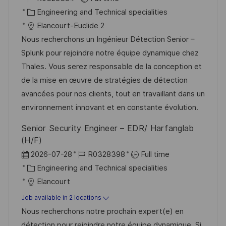
c
o
C
s
Engineering and Technical specialities
a
b
a
t
Elancourt-Euclide 2
t
I
t
e
Nous recherchons un Ingénieur Détection Senior –
i
d
e
d
Splunk pour rejoindre notre équipe dynamique chez
o
g
D
Thales. Vous serez responsable de la conception et
n
o
a
de la mise en œuvre de stratégies de détection
r
t
avancées pour nos clients, tout en travaillant dans un
y
e
environnement innovant et en constante évolution.
Senior Security Engineer – EDR/ Harfanglab
(H/F)
P
J
2026-07-28
R0328398
Full time
o
C
o
Engineering and Technical specialities
s
a
b
Elancourt
t
t
I
Job available in 2 locations
e
e
d
Nous recherchons notre prochain expert(e) en
d
g
détection pour rejoindre notre équipe dynamique. Si