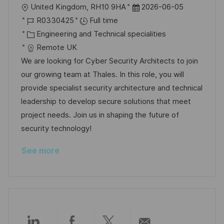
L
P
United Kingdom, RH10 9HA
2026-06-05
o
J
o
R0330425
Full time
c
o
C
s
Engineering and Technical specialities
a
b
a
t
Remote UK
t
I
t
e
We are looking for Cyber Security Architects to join
i
d
e
d
our growing team at Thales. In this role, you will
o
g
D
provide specialist security architecture and technical
n
o
a
leadership to develop secure solutions that meet
r
t
project needs. Join us in shaping the future of
y
e
security technology!
See more