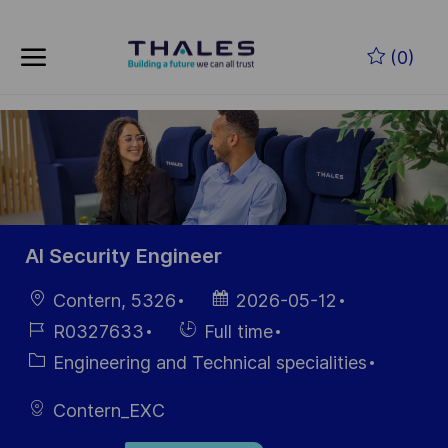
Skip to main content
Skip to main content
(0)
-
-
AI Security Engineer
Location
Posted
Contern, 5326
2026-05-12
Date
Job
Hiring
R0327633
Full time
Id
Type
Category
Engineering and Technical specialities
Contern_EXC