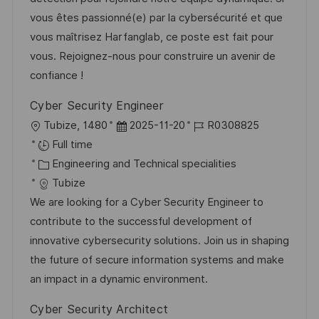
D
o
vous êtes passionné(e) par la cybersécurité et que
a
r
vous maîtrisez Harfanglab, ce poste est fait pour
t
y
vous. Rejoignez-nous pour construire un avenir de
e
confiance !
Cyber Security Engineer
L
P
J
Tubize, 1480
2025-11-20
R0308825
o
o
o
Full time
c
C
s
b
Engineering and Technical specialities
a
a
t
I
Tubize
t
t
e
d
We are looking for a Cyber Security Engineer to
i
e
d
contribute to the successful development of
o
g
D
innovative cybersecurity solutions. Join us in shaping
n
o
a
the future of secure information systems and make
r
t
an impact in a dynamic environment.
y
e
Cyber Security Architect