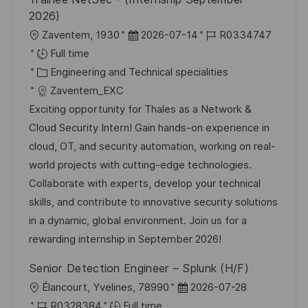
2026)
L
P
J
Zaventem, 1930
2026-07-14
R0334747
o
o
o
Full time
c
C
s
b
Engineering and Technical specialities
a
a
t
I
Zaventem_EXC
t
t
e
d
Exciting opportunity for Thales as a Network &
i
e
d
Cloud Security Intern! Gain hands-on experience in
o
g
D
cloud, OT, and security automation, working on real-
n
o
a
world projects with cutting-edge technologies.
r
t
Collaborate with experts, develop your technical
y
e
skills, and contribute to innovative security solutions
in a dynamic, global environment. Join us for a
rewarding internship in September 2026!
Senior Detection Engineer – Splunk (H/F)
L
P
Élancourt, Yvelines, 78990
2026-07-28
o
J
o
R0328384
Full time