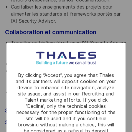
Capitaliser les enseignements des projets pour
alimenter les standards et frameworks portés par
l'AI Security Advisor.
Collaboration et communication
Travailler en binôme étroit avec l'AI Security Advisor
pour assurer l'alignement entre stratégie et
exécution.
Collaborer avec les équipes de delivery et de R&D.
Communiquer efficacement avec des interlocuteurs
By clicking “Accept”, you agree that Thales
techniques (dev, DevSecOps, MLOps) comme non
and its partners will deposit cookies on your
techniques (métiers, management).
device to enhance site navigation, analyze
Contribuer à la coordination avec les initiatives
site usage, and assist in our Recruiting and
globales Thales autour de l'IA.
Talent marketing efforts. If you click
'Decline', only the technical cookies
Skills
necessary for the proper functioning of the
site will be used and if you continue
Socle technique attendu
browsing without making a choice, this will
be considered as a refusal to deposit