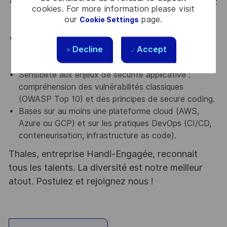
Bonnes bases en développement logiciel, idéalement
cookies. For more information please visit
en Python, avec le souci de produire du code
our
page.
Cookie Settings
propre, testé et maintenable.
Curiosité et premières manipulations sur les
Decline
Accept
architectures IA modernes : LLM, RAG, frameworks
d'agents, intégrations via API.
Sensibilité aux enjeux de sécurité applicative :
compréhension des vulnérabilités classiques
(OWASP Top 10) et des principes de secure coding.
Bases sur au moins une plateforme cloud (AWS,
Azure ou GCP) et sur les pratiques DevOps (CI/CD,
conteneurisation, infrastructure as code).
Thales, entreprise Handi-Engagée, reconnait
tous les talents. La diversité est notre meilleur
atout. Postulez et rejoignez nous !