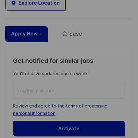
Explore Location
Save
Apply Now
Get notified for similar jobs
You'll receive updates once a week
Enter
Email
address
Required
Review and agree to the terms of processing
(Required)
personal information
Activate