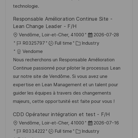
n
r
a
technologie.
y
t
Responsable Amélioration Continue Site -
e
Lean Change Leader - F/H
L
P
Vendôme, Loir-et-Cher, 41000
2026-07-28
o
J
C
o
R0325797
Full time
Industry
c
o
a
s
Vendome
a
b
t
t
Nous recherchons un Responsable Amélioration
t
I
e
e
Continue passionné pour piloter le processus Lean
i
d
g
d
sur notre site de Vendôme. Si vous avez une
o
o
D
expertise en Lean Management et un talent pour
n
r
a
guider les équipes à travers des changements
y
t
majeurs, cette opportunité est faite pour vous !
e
CDD Opérateur intégration et test - F/H
L
P
Vendôme, Loir-et-Cher, 41000
2026-07-16
o
J
C
o
R0334222
Full time
Industry