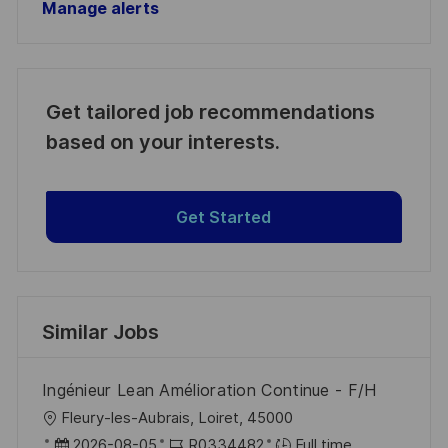
Manage alerts
Get tailored job recommendations
based on your interests.
Get Started
Similar Jobs
Ingénieur Lean Amélioration Continue - F/H
L
Fleury-les-Aubrais, Loiret, 45000
o
P
J
2026-08-05
R0334482
Full time