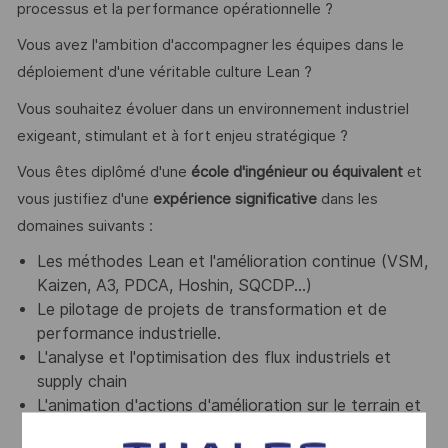
processus et la performance opérationnelle ?
Vous avez l'ambition d'accompagner les équipes dans le
déploiement d'une véritable culture Lean ?
Vous souhaitez évoluer dans un environnement industriel
exigeant, stimulant et à fort enjeu stratégique ?
Vous êtes diplômé d'une
école d'ingénieur ou équivalent
et
vous justifiez d'une
expérience significative
dans les
domaines suivants :
Les méthodes Lean et l'amélioration continue (VSM,
Kaizen, A3, PDCA, Hoshin, SQCDP...)
Le pilotage de projets de transformation et de
performance industrielle.
L'analyse et l'optimisation des flux industriels et
supply chain
L'animation d'actions d'amélioration sur le terrain et
l'accompagnement du changement