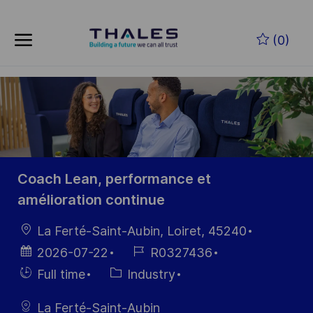
Skip to main content
Skip to main content
(0)
-
-
Coach Lean, performance et
amélioration continue
Location
La Ferté-Saint-Aubin, Loiret, 45240
Posted
Job
2026-07-22
R0327436
Date
Id
Hiring
Category
Full time
Industry
Type
La Ferté-Saint-Aubin