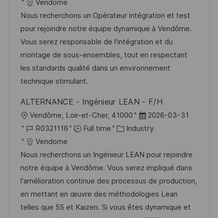
c
o
a
s
Vendome
a
b
t
t
Nous recherchons un Opérateur intégration et test
t
I
e
e
pour rejoindre notre équipe dynamique à Vendôme.
i
d
g
d
Vous serez responsable de l'intégration et du
o
o
D
montage de sous-ensembles, tout en respectant
n
r
a
les standards qualité dans un environnement
y
t
technique stimulant.
e
ALTERNANCE - Ingénieur LEAN - F/H
L
P
Vendôme, Loir-et-Cher, 41000
2026-03-31
o
J
C
o
R0321116
Full time
Industry
c
o
a
s
Vendome
a
b
t
t
Nous recherchons un Ingénieur LEAN pour rejoindre
t
I
e
e
notre équipe à Vendôme. Vous serez impliqué dans
i
d
g
d
l'amélioration continue des processus de production,
o
o
D
en mettant en œuvre des méthodologies Lean
n
r
a
telles que 5S et Kaizen. Si vous êtes dynamique et