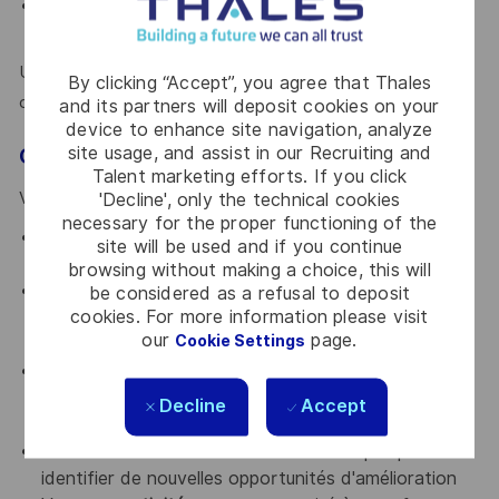
Les démarches de résolution de problèmes et
l'amélioration de la performance opérationnelle
Une certification Lean ou Supply Chain (APICS, programme
By clicking “Accept”, you agree that Thales
certifiant Lean...) serait un plus.
and its partners will deposit cookies on your
device to enhance site navigation, analyze
site usage, and assist in our Recruiting and
Ce qui fera la différence
Talent marketing efforts. If you click
'Decline', only the technical cookies
Vous êtes reconnu pour :
necessary for the proper functioning of the
Votre
leadership d'influence
et votre capacité à
site will be used and if you continue
embarquer les équipes sans lien hiérarchique
browsing without making a choice, this will
Votre
pédagogie
et votre posture de coach
be considered as a refusal to deposit
cookies. For more information please visit
favorisant la montée en compétence des
our
page.
Cookie Settings
collaborateurs
Votre
esprit collaboratif
et votre capacité à
travailler en transverse avec de multiples
Decline
Accept
interlocuteurs
Votre
curiosité
et votre ouverture d'esprit pour
identifier de nouvelles opportunités d'amélioration