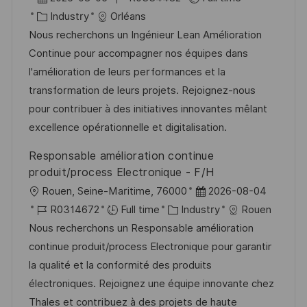
c
o
C
o
Industry
Orléans
a
s
a
b
Nous recherchons un Ingénieur Lean Amélioration
t
t
t
I
Continue pour accompagner nos équipes dans
i
e
e
d
l'amélioration de leurs performances et la
o
d
g
transformation de leurs projets. Rejoignez-nous
n
D
o
pour contribuer à des initiatives innovantes mêlant
a
r
excellence opérationnelle et digitalisation.
t
y
Responsable amélioration continue
e
produit/process Electronique - F/H
L
P
Rouen, Seine-Maritime, 76000
2026-08-04
o
J
C
o
R0314672
Full time
Industry
Rouen
c
o
a
s
Nous recherchons un Responsable amélioration
a
b
t
t
continue produit/process Electronique pour garantir
t
I
e
e
la qualité et la conformité des produits
i
d
g
d
électroniques. Rejoignez une équipe innovante chez
o
o
D
Thales et contribuez à des projets de haute