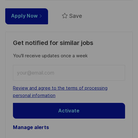
Save
Apply Now
Get notified for similar jobs
You'll receive updates once a week
Enter
Email
address
Required
Review and agree to the terms of processing
(Required)
personal information
Activate
Manage alerts