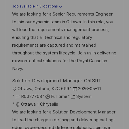
s
a
b
Job available in 5 locations
t
t
I
We are looking for a Senior Requirements Engineer
e
e
d
to join our dynamic team in Ottawa. In this role, you
d
g
will lead the requirements management process,
D
o
ensuring that all technical and regulatory
a
r
requirements are captured and maintained
t
y
throughout the system lifecycle. Join us in delivering
e
mission-critical solutions for the Royal Canadian
Navy.
Solution Development Manager C5ISRT
L
P
Ottawa, Ontario, K2G 6P9
2026-05-11
o
J
C
o
R0327708
Full time
System
c
o
a
s
Ottawa 1 Chrysalis
a
b
t
t
We are looking for a Solution Development Manager
t
I
e
e
to lead the charge in defining and delivering cutting-
i
d
g
d
edge, cyber-secured defence solutions. Join us in