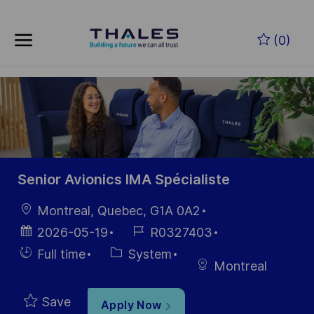
Skip to main content
Skip to main content
(0)
-
-
Senior Avionics IMA Spécialiste
Location
Montreal, Quebec, G1A 0A2
Posted
Job
2026-05-19
R0327403
Date
Id
Hiring
Category
Full time
System
Montreal
Type
Save
Apply Now