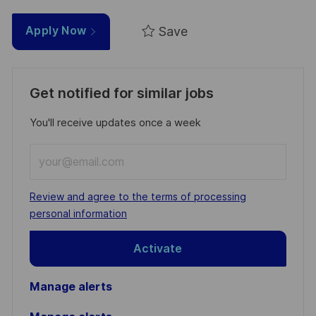
Save
Apply Now
Get notified for similar jobs
You'll receive updates once a week
Enter
Email
address
Required
Review and agree to the terms of processing
(Required)
personal information
Activate
Manage alerts