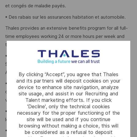
et congés de maladie payés.
• Des rabais sur les assurances habitation et automobile.
Thales provides an extensive benefits program for all full-
time employees working 24 or more hours per week and
their eligible dependents, including the following:
• Company paid Extended Health, Dental, HSA, Life, AD&D,
Short-term Disability, travel insurance, Employee
Assistance Plan and Well-Being program.
By clicking “Accept”, you agree that Thales
and its partners will deposit cookies on your
• Retirement Savings Plans (RRSP, DCPP, TFSA) with a
device to enhance site navigation, analyze
company contribution and a match to a DCPP, with no
site usage, and assist in our Recruiting and
Talent marketing efforts. If you click
vesting period.
'Decline', only the technical cookies
• Company paid holidays, vacation days, and paid sick
necessary for the proper functioning of the
site will be used and if you continue
leave.
browsing without making a choice, this will
• Voluntary Life, AD&D, Critical Illness, Long-Term
be considered as a refusal to deposit