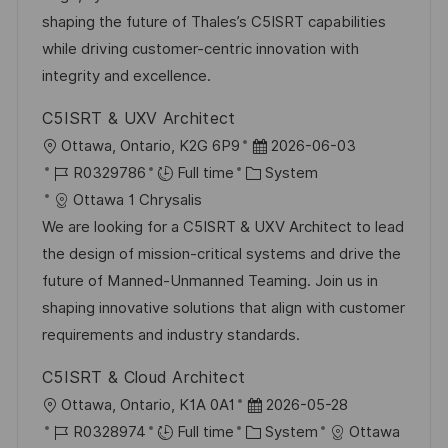
o
o
D
shaping the future of Thales’s C5ISRT capabilities
n
r
a
while driving customer-centric innovation with
y
t
integrity and excellence.
e
C5ISRT & UXV Architect
L
P
Ottawa, Ontario, K2G 6P9
2026-06-03
o
J
C
o
R0329786
Full time
System
c
o
a
s
Ottawa 1 Chrysalis
a
b
t
t
We are looking for a C5ISRT & UXV Architect to lead
t
I
e
e
the design of mission-critical systems and drive the
i
d
g
d
future of Manned-Unmanned Teaming. Join us in
o
o
D
shaping innovative solutions that align with customer
n
r
a
requirements and industry standards.
y
t
C5ISRT & Cloud Architect
e
L
P
Ottawa, Ontario, K1A 0A1
2026-05-28
o
J
C
o
R0328974
Full time
System
Ottawa