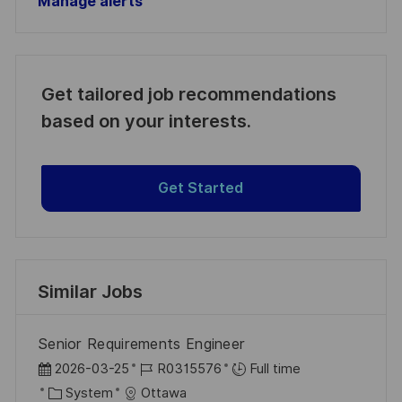
Manage alerts
Get tailored job recommendations
based on your interests.
Get Started
Similar Jobs
Senior Requirements Engineer
P
J
2026-03-25
R0315576
Full time
o
C
o
System
Ottawa