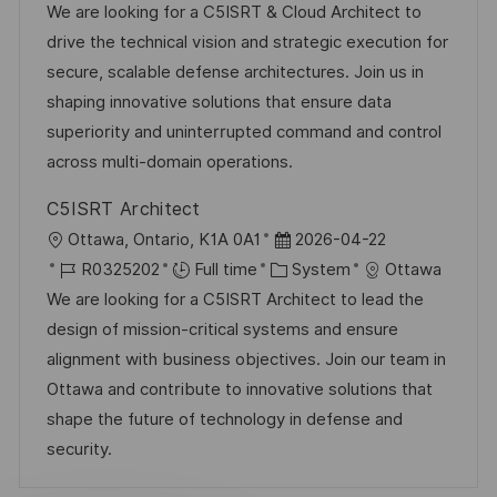
c
o
a
s
We are looking for a C5ISRT & Cloud Architect to
a
b
t
t
drive the technical vision and strategic execution for
t
I
e
e
secure, scalable defense architectures. Join us in
i
d
g
d
shaping innovative solutions that ensure data
o
o
D
superiority and uninterrupted command and control
n
r
a
across multi-domain operations.
y
t
C5ISRT Architect
e
L
P
Ottawa, Ontario, K1A 0A1
2026-04-22
o
J
C
o
R0325202
Full time
System
Ottawa
c
o
a
s
We are looking for a C5ISRT Architect to lead the
a
b
t
t
design of mission-critical systems and ensure
t
I
e
e
alignment with business objectives. Join our team in
i
d
g
d
Ottawa and contribute to innovative solutions that
o
o
D
shape the future of technology in defense and
n
r
a
security.
y
t