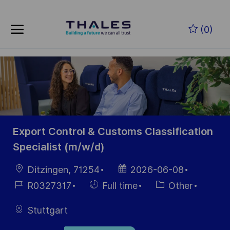
Skip to main content
Skip to main content
(0)
-
-
Export Control & Customs Classification
Specialist (m/w/d)
Location
Posted
Ditzingen, 71254
2026-06-08
Date
Job
Hiring
Category
R0327317
Full time
Other
Id
Type
Stuttgart