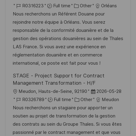
e
o
J
C
o
R0316223
Full time
Other
Orléans
c
o
a
s
Nous recherchons un Référent Douane pour
a
b
t
t
rejoindre notre équipe à Orléans. Vous serez
t
I
e
e
responsable de la conformité douanière et de la
i
d
g
d
gestion des opérations douanières au sein de Thales
o
o
D
LAS France. Si vous avez une expérience en
n
r
a
réglementation douanière et en commerce
y
t
international, ce poste est fait pour vous !
e
STAGE - Project Support for Contract
Management Transformation - H/F
L
P
Meudon, Hauts-de-Seine, 92190
2026-05-28
o
J
C
o
R0326789
Full time
Other
Meudon
c
o
a
s
Nous recherchons un stagiaire pour apporter un
a
b
t
t
soutien au projet de transformation de la gestion
t
I
e
e
des contrats au sein du Groupe Thales. Si vous êtes
i
d
g
d
passionné par le contract management et que vous