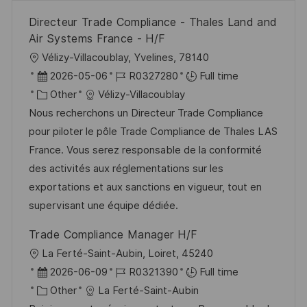
Directeur Trade Compliance - Thales Land and
Air Systems France - H/F
L
Vélizy-Villacoublay, Yvelines, 78140
o
P
J
2026-05-06
R0327280
Full time
c
o
C
o
Other
Vélizy-Villacoublay
a
s
a
b
Nous recherchons un Directeur Trade Compliance
t
t
t
I
pour piloter le pôle Trade Compliance de Thales LAS
i
e
e
d
France. Vous serez responsable de la conformité
o
d
g
des activités aux réglementations sur les
n
D
o
exportations et aux sanctions en vigueur, tout en
a
r
supervisant une équipe dédiée.
t
y
Trade Compliance Manager H/F
e
L
La Ferté-Saint-Aubin, Loiret, 45240
o
P
J
2026-06-09
R0321390
Full time
c
o
C
o
Other
La Ferté-Saint-Aubin