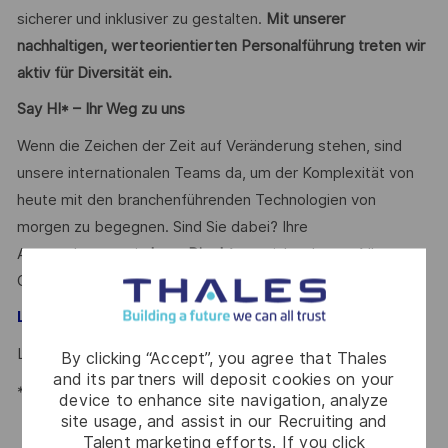
sicherer und inklusiver zu gestalten.
Mit unserer
nachhaltigen, werteorientierten Personalführung treten wir
aktiv für Diversität ein.
Say HI* – Ihr Weg zu uns
Wenn die Zeichen der Zeit auf Veränderung stehen, sind
unsere internationalen Teams da, um der Komplexität von
heute mit den branchenführenden Technologien von
morgen zu begegnen. Sind Sie dabei? Ihre
Ansprechpartnerin
Lena Digel
freut sich schon auf Ihre
Online-Bewerbung über unser
.
Karriereportal
– Talent Acquisition Partnerin #LI-LD2
Lena Digel
Lena.DIGEL@thalesgroup.com
By clicking “Accept”, you agree that Thales
and its partners will deposit cookies on your
*Human Intelligence
device to enhance site navigation, analyze
site usage, and assist in our Recruiting and
Talent marketing efforts. If you click