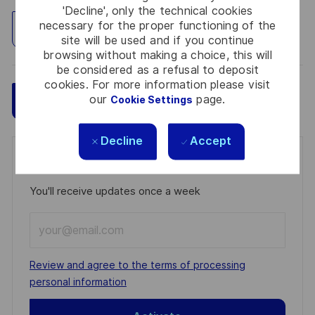
'Decline', only the technical cookies
necessary for the proper functioning of the
Explore Location
site will be used and if you continue
browsing without making a choice, this will
be considered as a refusal to deposit
cookies. For more information please visit
our
page.
Save
Apply Now
Cookie Settings
Decline
Accept
Get notified for similar jobs
You'll receive updates once a week
Enter
Email
address
Required
Review and agree to the terms of processing
(Required)
personal information