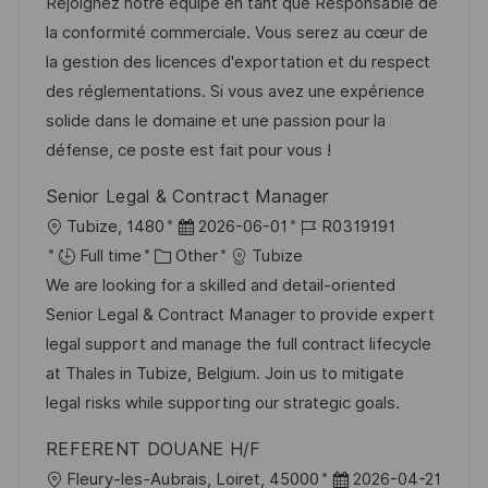
a
s
a
b
Rejoignez notre équipe en tant que Responsable de
t
t
t
I
la conformité commerciale. Vous serez au cœur de
i
e
e
d
la gestion des licences d'exportation et du respect
o
d
g
des réglementations. Si vous avez une expérience
n
D
o
solide dans le domaine et une passion pour la
a
r
défense, ce poste est fait pour vous !
t
y
Senior Legal & Contract Manager
e
L
P
J
Tubize, 1480
2026-06-01
R0319191
o
C
o
o
Full time
Other
Tubize
c
a
s
b
We are looking for a skilled and detail-oriented
a
t
t
I
Senior Legal & Contract Manager to provide expert
t
e
e
d
legal support and manage the full contract lifecycle
i
g
d
at Thales in Tubize, Belgium. Join us to mitigate
o
o
D
legal risks while supporting our strategic goals.
n
r
a
REFERENT DOUANE H/F
y
t
L
P
Fleury-les-Aubrais, Loiret, 45000
2026-04-21