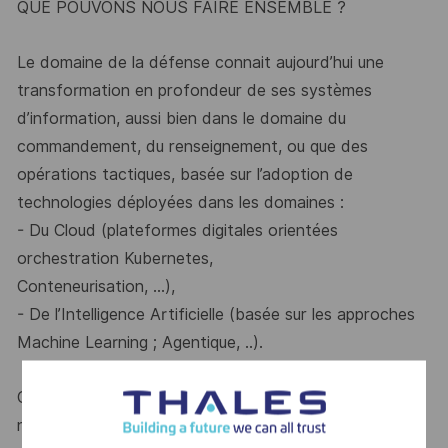
QUE POUVONS NOUS FAIRE ENSEMBLE ?
Le domaine de la défense connait aujourd’hui une
transformation en
profondeur de ses
systèmes
d’information, aussi bien dans le domaine du
commandement, du renseignement,
ou que des
opérations tactiques, basée sur l’adoption de
technologies déployées dans le
s
domaine
s
:
-
D
u
Cloud
(plateformes
digitales
orientées
orchestra
tion
Kubernetes,
Conteneurisation, ...)
,
-
De l’Intelligence Artificielle (basée sur les approches
Machine Learning
; Agentique, ..).
Cette transformation implique le développement de
nouvelles solutions, que ce soit pour les
besoins de