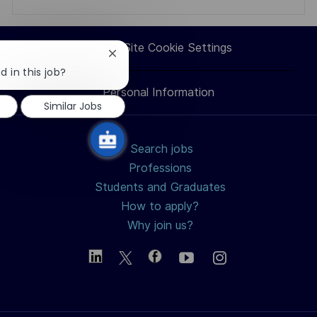
via
via
via
via
Career Site Cookie Settings
Close
LinkedIn
Facebook
twitter
email
chatbot
d in this job?
notification
Personal Information
Similar Jobs
Search jobs
Professions
Students and Graduates
How to apply?
Why join us?