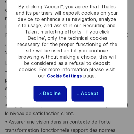
systèmes
d’information centraux ou ceux déployés
By clicking “Accept”, you agree that Thales
dans des véhicules terrestres,
des aéronefs ou des
and its partners will deposit cookies on your
navires pour des plateformes EDGE et des solutions
device to enhance site navigation, analyze
site usage, and assist in our Recruiting and
IOT militarisés.
Talent marketing efforts. If you click
Rejoignez nos activités au sein
de la Business Line PRS
'Decline', only the technical cookies
,
pour participer au développement de
no
s futurs
necessary for the proper functioning of the
site will be used and if you continue
systèmes de
Mission et de
Commandement.
browsing without making a choice, this will
be considered as a refusal to deposit
Le rôle de
Responsable technique/PDA
consiste à :
cookies. For more information please visit
•
Assurer le rôle de Design Authority et piloter en
our
page.
Cookie Settings
personne les validations techniques
stratégiques du
projet
et déléguer à son équipe les
Decline
Accept
validations d’architectures courantes.
•
Engager le
projet
sur les performances du système et
le niveau de satisfactio
n client.
•
Assurer une vision dans un contexte de forte
transformation fonctionnelle (apport des
normes