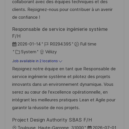
n
a
r
collaborant avec des équipes techniques et des
t
y
clients. Rejoignez-nous pour contribuer à un avenir
e
de confiance !
Responsable de service ingénierie système
F/H
P
J
2026-01-14
R0294395
Full time
o
C
o
System
Vélizy
s
a
b
Job available in 2 locations
t
t
I
Rejoignez notre équipe en tant que Responsable de
e
e
d
service ingénierie système et pilotez des projets
d
g
innovants dans un environnement dynamique. Vous
D
o
serez au cœur de l'excellence opérationnelle, en
a
r
intégrant les meilleures pratiques Lean et Agile pour
t
y
garantir la réussite de nos projets.
e
Project Design Authority SBAS F/H
L
P
Toulouse, Haute-Garonne, 31000
2026-07-01