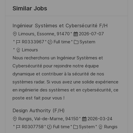
Similar Jobs
Ingénieur Systèmes et Cybersécurité F/H
L
P
Limours, Essonne, 91470
2026-07-07
o
J
o
C
R0333967
Full time
System
c
o
s
a
Limours
a
b
t
t
Nous recherchons un Ingénieur Systèmes et
t
I
e
e
Cybersécurité pour rejoindre notre équipe
i
d
d
g
dynamique et contribuer à la sécurité de nos
o
D
o
systèmes radar. Si vous avez une solide expérience
n
a
r
en ingénierie des systèmes et en cybersécurité, ce
t
y
poste est fait pour vous !
e
Design Authority (F/H)
L
P
Rungis, Val-de-Marne, 94150
2026-03-24
o
J
C
o
R0307758
Full time
System
Rungis