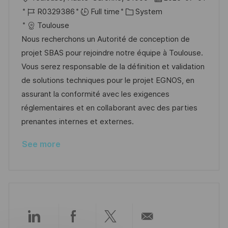
o
J
C
o
R0329386
Full time
System
c
o
a
s
Toulouse
a
b
t
t
Nous recherchons un Autorité de conception de
t
I
e
e
projet SBAS pour rejoindre notre équipe à Toulouse.
i
d
g
d
Vous serez responsable de la définition et validation
o
o
D
de solutions techniques pour le projet EGNOS, en
n
r
a
assurant la conformité avec les exigences
y
t
réglementaires et en collaborant avec des parties
e
prenantes internes et externes.
See more
Share
Share
Share
Share