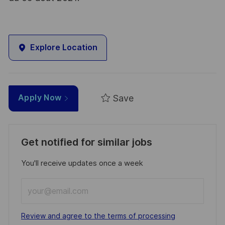
Explore Location
Save
Apply Now
Get notified for similar jobs
You'll receive updates once a week
Enter
Email
address
Required
Review and agree to the terms of processing
(Required)