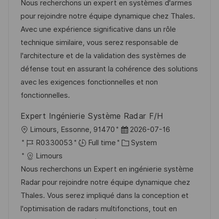
c
o
a
s
Nous recherchons un expert en systèmes d'armes
a
b
t
t
pour rejoindre notre équipe dynamique chez Thales.
t
I
e
e
Avec une expérience significative dans un rôle
i
d
g
d
technique similaire, vous serez responsable de
o
o
D
l'architecture et de la validation des systèmes de
n
r
a
défense tout en assurant la cohérence des solutions
y
t
avec les exigences fonctionnelles et non
e
fonctionnelles.
Expert Ingénierie Système Radar F/H
L
P
Limours, Essonne, 91470
2026-07-16
o
J
o
C
R0330053
Full time
System
c
o
s
a
Limours
a
b
t
t
Nous recherchons un Expert en ingénierie système
t
I
e
e
Radar pour rejoindre notre équipe dynamique chez
i
d
d
g
Thales. Vous serez impliqué dans la conception et
o
D
o
l'optimisation de radars multifonctions, tout en