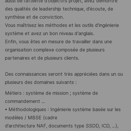
aussi de l’atteinte d’objectifs projet,
avez démontré
des qualités de leadership technique, d’écoute, de
synthèse et de conviction.
Vous maîtrisez les méthodes et les outils d’ing
énierie
système et avez un bon niveau d'anglais.
Enfin, vous êtes en mesure de travailler dans une
organisation complexe composée de
plusieurs
partenaires et de plusieurs clients.
Des connaissances seront très appréciées dans un ou
plusieurs des domaine
s suivants :
Métiers : système de mission
; système de
commandement
...
•
Méthodologiques
:
Ingénierie
système
basée
sur
les
modèles
/
MBSE
(cadre
d’architecture NAF, documents type SSDD, ICD, ...),