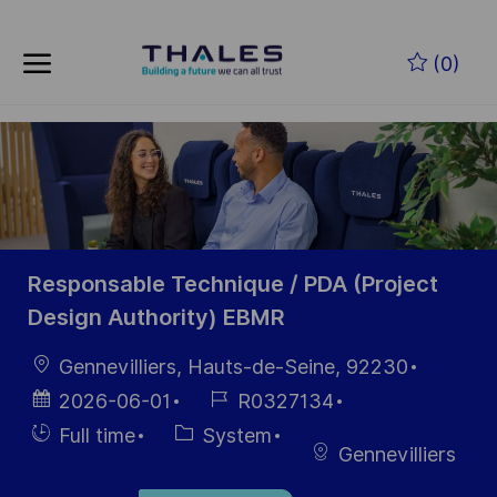
Skip to main content
Skip to main content
(0)
-
-
Responsable Technique / PDA (Project
Design Authority) EBMR
Location
Gennevilliers, Hauts-de-Seine, 92230
Posted
Job
2026-06-01
R0327134
Date
Id
Hiring
Category
Full time
System
Gennevilliers
Type