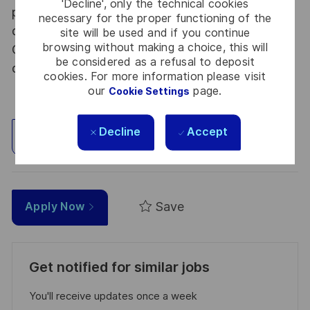
'Decline', only the technical cookies
procédure d’habilitation, conformément aux
necessary for the proper functioning of the
dispositions des articles R.2311-1 et suivants du
site will be used and if you continue
browsing without making a choice, this will
Code de la défense et de l’IGI 1300 SGDSN/PSE
be considered as a refusal to deposit
du 09 août 2021.
cookies. For more information please visit
our
page.
Cookie Settings
Decline
Accept
Explore Location
Save
Apply Now
Get notified for similar jobs
You'll receive updates once a week