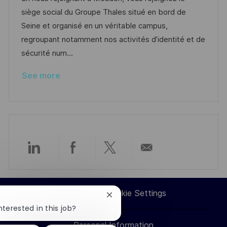
o
g
D
siège social du Groupe Thales situé en bord de
n
o
a
Seine et organisé en un véritable campus,
r
t
regroupant notamment nos activités d’identité et de
y
e
sécurité num...
See more
Share
Share
Share
Share
via
via
via
via
Career Site Cookie Settings
Close
LinkedIn
Facebook
twitter
email
chatbot
nterested in this job?
notification
Personal Information