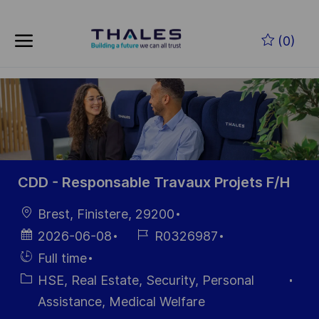
Skip to main content
Skip to main content
(0)
-
-
CDD - Responsable Travaux Projets F/H
Location
Brest, Finistere, 29200
Posted
Job
2026-06-08
R0326987
Date
Id
Hiring
Full time
Type
Category
HSE, Real Estate, Security, Personal
Assistance, Medical Welfare