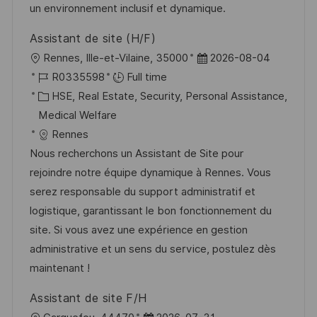
y
e
un environnement inclusif et dynamique.
Assistant de site (H/F)
L
P
Rennes, Ille-et-Vilaine, 35000
2026-08-04
o
J
o
R0335598
Full time
c
o
C
s
HSE, Real Estate, Security, Personal Assistance,
a
b
a
t
Medical Welfare
t
I
t
e
Rennes
i
d
e
d
Nous recherchons un Assistant de Site pour
o
g
D
rejoindre notre équipe dynamique à Rennes. Vous
n
o
a
serez responsable du support administratif et
r
t
logistique, garantissant le bon fonctionnement du
y
e
site. Si vous avez une expérience en gestion
administrative et un sens du service, postulez dès
maintenant !
Assistant de site F/H