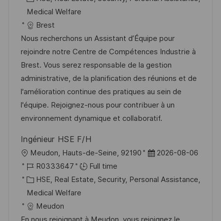
a
b
a
t
Medical Welfare
t
I
t
e
Brest
i
d
e
d
Nous recherchons un Assistant d’Équipe pour
o
g
D
rejoindre notre Centre de Compétences Industrie à
n
o
a
Brest. Vous serez responsable de la gestion
r
t
administrative, de la planification des réunions et de
y
e
l'amélioration continue des pratiques au sein de
l'équipe. Rejoignez-nous pour contribuer à un
environnement dynamique et collaboratif.
Ingénieur HSE F/H
L
P
Meudon, Hauts-de-Seine, 92190
2026-08-06
o
J
o
R0333647
Full time
c
o
C
s
HSE, Real Estate, Security, Personal Assistance,
a
b
a
t
Medical Welfare
t
I
t
e
Meudon
i
d
e
d
En nous rejoignant à Meudon, vous rejoignez le