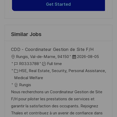
Get Started
Similar Jobs
CDD - Coordinateur Gestion de Site F/H
L
P
Rungis, Val-de-Marne, 94150
2026-08-05
o
J
o
R0333788
Full time
c
o
C
s
HSE, Real Estate, Security, Personal Assistance,
a
b
a
t
Medical Welfare
t
I
t
e
Rungis
i
d
e
d
Nous recherchons un Coordinateur Gestion de Site
o
g
D
F/H pour piloter les prestations de services et
n
o
a
garantir la satisfaction des occupants. Rejoignez
r
t
Thales et contribuez à un avenir de confiance dans