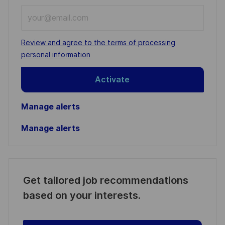
Enter
Email
address
Required
Review and agree to the terms of processing
(Required)
personal information
Activate
Manage alerts
Manage alerts
Get tailored job recommendations
based on your interests.