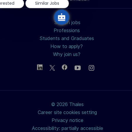
terested
Similar Jobs
Search jobs
Professions
Students and Graduates
How to apply?
Why join us?
© 2026 Thales
Career site cookies setting
Privacy notice
Accessibility: partially accessible