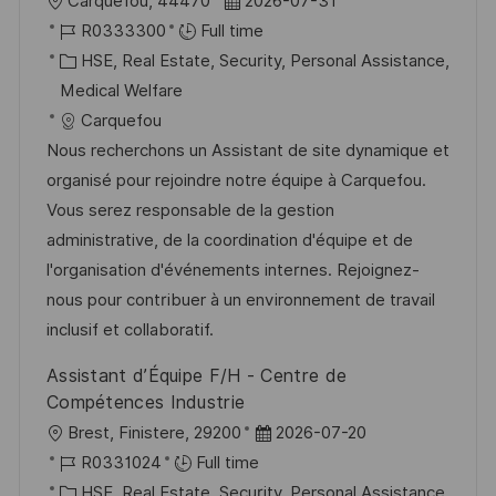
L
P
Carquefou, 44470
2026-07-31
o
J
o
R0333300
Full time
c
o
C
s
HSE, Real Estate, Security, Personal Assistance,
a
b
a
t
Medical Welfare
t
I
t
e
Carquefou
i
d
e
d
Nous recherchons un Assistant de site dynamique et
o
g
D
organisé pour rejoindre notre équipe à Carquefou.
n
o
a
Vous serez responsable de la gestion
r
t
administrative, de la coordination d'équipe et de
y
e
l'organisation d'événements internes. Rejoignez-
nous pour contribuer à un environnement de travail
inclusif et collaboratif.
Assistant d’Équipe F/H - Centre de
Compétences Industrie
L
P
Brest, Finistere, 29200
2026-07-20
o
J
o
R0331024
Full time
c
o
C
s
HSE, Real Estate, Security, Personal Assistance,