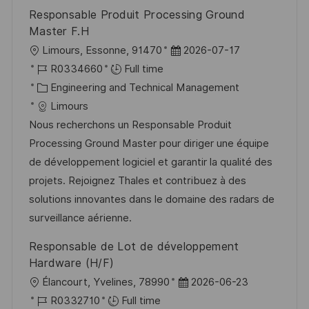
Responsable Produit Processing Ground
Master F.H
L
P
Limours, Essonne, 91470
2026-07-17
o
J
o
R0334660
Full time
c
o
C
s
Engineering and Technical Management
a
b
a
t
Limours
t
I
t
e
Nous recherchons un Responsable Produit
i
d
e
d
Processing Ground Master pour diriger une équipe
o
g
D
de développement logiciel et garantir la qualité des
n
o
a
projets. Rejoignez Thales et contribuez à des
r
t
solutions innovantes dans le domaine des radars de
y
e
surveillance aérienne.
Responsable de Lot de développement
Hardware (H/F)
L
P
Élancourt, Yvelines, 78990
2026-06-23
o
J
o
R0332710
Full time