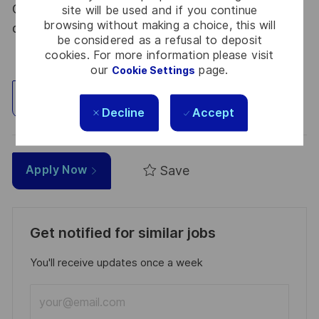
Code de la défense et de l’IGI 1300 SGDSN/PSE
site will be used and if you continue
browsing without making a choice, this will
du 09 août 2021.
be considered as a refusal to deposit
cookies. For more information please visit
our
page.
Cookie Settings
Explore Location
Decline
Accept
Save
Apply Now
Get notified for similar jobs
You'll receive updates once a week
Enter
Email