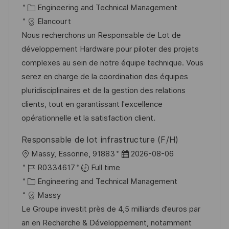
c
o
C
s
Engineering and Technical Management
a
b
a
t
Elancourt
t
I
t
e
Nous recherchons un Responsable de Lot de
i
d
e
d
développement Hardware pour piloter des projets
o
g
D
complexes au sein de notre équipe technique. Vous
n
o
a
serez en charge de la coordination des équipes
r
t
pluridisciplinaires et de la gestion des relations
y
e
clients, tout en garantissant l'excellence
opérationnelle et la satisfaction client.
Responsable de lot infrastructure (F/H)
L
P
Massy, Essonne, 91883
2026-08-06
o
J
o
R0334617
Full time
c
o
C
s
Engineering and Technical Management
a
b
a
t
Massy
t
I
t
e
Le Groupe investit près de 4,5 milliards d’euros par
i
d
e
d
an en Recherche & Développement, notamment