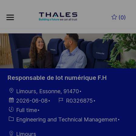
Skip to main content
Skip to main content
(0)
-
-
Responsable de lot numérique F.H
Location
Limours, Essonne, 91470
Posted
Job
2026-06-08
R0326875
Date
Id
Hiring
Full time
Type
Category
Engineering and Technical Management
Limours