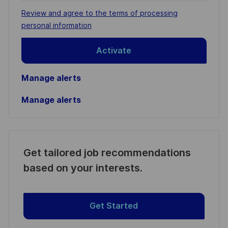
address
Required
Review and agree to the terms of processing
(Required)
personal information
Activate
Manage alerts
Manage alerts
Get tailored job recommendations
based on your interests.
Get Started