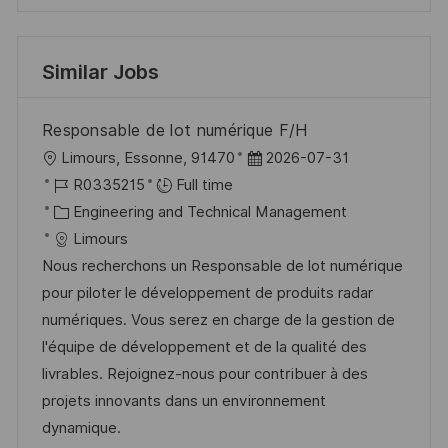
Similar Jobs
Responsable de lot numérique F/H
L
P
Limours, Essonne, 91470
2026-07-31
o
J
o
R0335215
Full time
c
o
C
s
Engineering and Technical Management
a
b
a
t
Limours
t
I
t
e
Nous recherchons un Responsable de lot numérique
i
d
e
d
pour piloter le développement de produits radar
o
g
D
numériques. Vous serez en charge de la gestion de
n
o
a
l'équipe de développement et de la qualité des
r
t
livrables. Rejoignez-nous pour contribuer à des
y
e
projets innovants dans un environnement
dynamique.