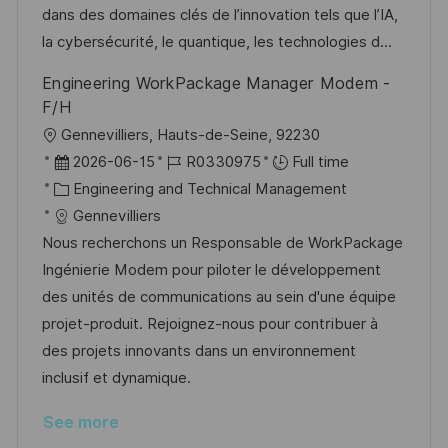
o
g
D
dans des domaines clés de l’innovation tels que l’IA,
n
o
a
la cybersécurité, le quantique, les technologies d...
r
t
Engineering WorkPackage Manager Modem -
y
e
F/H
L
Gennevilliers, Hauts-de-Seine, 92230
o
P
J
2026-06-15
R0330975
Full time
c
o
C
o
Engineering and Technical Management
a
s
a
b
Gennevilliers
t
t
t
I
Nous recherchons un Responsable de WorkPackage
i
e
e
d
Ingénierie Modem pour piloter le développement
o
d
g
des unités de communications au sein d'une équipe
n
D
o
projet-produit. Rejoignez-nous pour contribuer à
a
r
des projets innovants dans un environnement
t
y
inclusif et dynamique.
e
See more