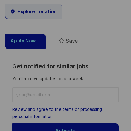
Explore Location
Save
Apply Now
Get notified for similar jobs
You'll receive updates once a week
Enter
Email
address
Required
Review and agree to the terms of processing
(Required)
personal information
Activate