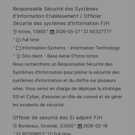
Responsable Sécurité des Systèmes
d'Information Etablissement / Officier
Sécurité des systèmes d'Information F/H
L
P
J
Istres, 13800
2026-05-27
R0327777
o
o
o
Full time
c
C
s
b
Information Systems - Information Technology
a
a
t
I
Site client - Base Aerie D'Istre Istres
t
t
e
d
Nous recherchons un Responsable Sécurité des
i
e
d
Systèmes d'Information pour piloter la sécurité des
o
g
D
systèmes d'information et du chiffre sur plusieurs
n
o
a
sites. Vous serez en charge de déployer la stratégie
r
t
SSI et Cyber, d'assurer un rôle de conseil et de gérer
y
e
les incidents de sécurité.
Officier de sécurité des SI adjoint F/H
L
P
Bordeaux, Gironde, 33000
2026-02-18
o
J
o
R0309853
Full time