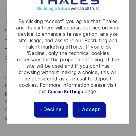
.
By clicking “Accept”, you agree that Thales
Thales reconnait tous les talents, la diversité est notre
and its partners will deposit cookies on your
meilleur atout. Postulez et rejoignez-nous.
device to enhance site navigation, analyze
site usage, and assist in our Recruiting and
Thales, entreprise Handi-Engagée, reconnait
Talent marketing efforts. If you click
tous les talents. La diversité est notre meilleur
'Decline', only the technical cookies
atout. Postulez et rejoignez nous !
necessary for the proper functioning of the
site will be used and if you continue
Le poste pouvant nécessiter d'accéder à des
browsing without making a choice, this will
informations relevant du secret de la défense
be considered as a refusal to deposit
nationale, la personne retenue fera l'objet d'une
cookies. For more information please visit
our
page.
Cookie Settings
procédure d’habilitation, conformément aux
dispositions des articles R.2311-1 et suivants du
Code de la défense et de l’IGI 1300 SGDSN/PSE
Decline
Accept
du 09 août 2021.