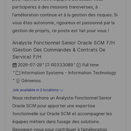
o
g
D
participerez à des missions transverses, à
n
o
a
l'amélioration continue et à la gestion des risques. Si
r
t
vous êtes autonome, rigoureux et passionné par la
y
e
gestion de projets, ce poste est fait pour vous !
Analyste Fonctionnel Senior Oracle SCM F/H
(Gestion Des Commandes & Contrats De
Service) F/H
P
J
2026-07-28
R0333089
Full time
o
C
o
Information Systems - Information Technology
s
a
b
Gémenos
t
t
I
Job available in 2 locations
e
e
d
Nous recherchons un Analyste Fonctionnel Senior
d
g
Oracle SCM pour apporter une expertise
D
o
fonctionnelle sur Oracle SCM et accompagner les
a
r
équipes métiers dans l’usage des solutions.
t
y
Rejoignez-nous pour contribuer à l’amélioration