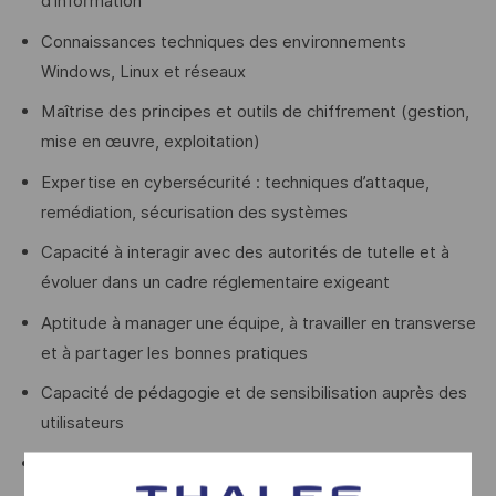
d’information
Connaissances techniques des environnements
Windows, Linux et réseaux
Maîtrise des principes et outils de chiffrement (gestion,
mise en œuvre, exploitation)
Expertise en cybersécurité : techniques d’attaque,
remédiation, sécurisation des systèmes
Capacité à interagir avec des autorités de tutelle et à
évoluer dans un cadre réglementaire exigeant
Aptitude à manager une équipe, à travailler en transverse
et à partager les bonnes pratiques
Capacité de pédagogie et de sensibilisation auprès des
utilisateurs
Rigueur, sens de l’analyse et gestion des situations
sensibles