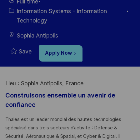
Date
Id
Hiring
Full time
Type
Category
Information Systems - Information
Technology
Sophia Antipolis
Save
Apply Now
Lieu : Sophia Antipolis, France
Construisons ensemble un avenir de
confiance
Thales est un leader mondial des hautes technologies
spécialisé dans trois secteurs d’activité : Défense &
Sécurité, Aéronautique & Spatial, et Cyber & Digital. Il