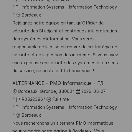
c
o
C
s
Information Systems - Information Technology
a
b
a
t
Bordeaux
t
I
t
e
Rejoignez notre équipe en tant qu'Officier de
i
d
e
d
sécurité des SI adjoint et contribuez à la protection
o
g
D
des systèmes d'information. Vous serez
n
o
a
responsable de la mise en œuvre de la stratégie de
r
t
sécurité et de la gestion des incidents. Si vous avez
y
e
une expertise en sécurité des systèmes et un sens
du service, ce poste est fait pour vous !
ALTERNANCE - PMO Informatique - F/H
L
P
Bordeaux, Gironde, 33000
2026-03-27
o
J
o
R0322386
Full time
c
o
C
s
Information Systems - Information Technology
a
b
a
t
Bordeaux
t
I
t
e
Nous recherchons un alternant PMO Informatique
i
d
e
d
pour rejoindre notre équipe à Bordeaux. Vous