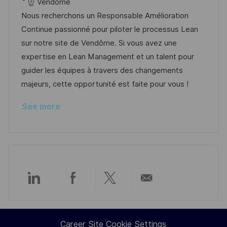
c
o
a
s
Vendome
a
b
t
t
Nous recherchons un Responsable Amélioration
t
I
e
e
Continue passionné pour piloter le processus Lean
i
d
g
d
sur notre site de Vendôme. Si vous avez une
o
o
D
expertise en Lean Management et un talent pour
n
r
a
guider les équipes à travers des changements
y
t
majeurs, cette opportunité est faite pour vous !
e
See more
Share
Share
Share
Share
via
via
via
via
Career Site Cookie Settings