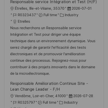
Responsable service Intégration et Test (H/F)
e
L
P
Étrelles, Ille-et-Vilaine, 35370
2026-07-01
o
J
C
o
R0323437
Full time
Industry
c
o
a
s
Etrelles
a
b
t
t
Nous recherchons un Responsable service
t
I
e
e
Intégration et Test pour diriger une équipe
i
d
g
d
technique dans un environnement dynamique. Vous
o
o
D
serez chargé de garantir l'efficacité des tests
n
r
a
électroniques et de promouvoir l'amélioration
y
t
continue des processus. Rejoignez-nous pour
e
contribuer à des projets innovants dans le domaine
de la microélectronique.
Responsable Amélioration Continue Site -
Lean Change Leader - F/H
L
P
Vendôme, Loir-et-Cher, 41000
2026-07-28
o
J
C
o
R0325797
Full time
Industry