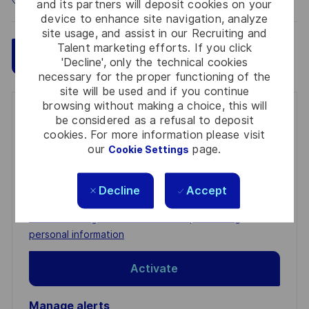
and its partners will deposit cookies on your
device to enhance site navigation, analyze
site usage, and assist in our Recruiting and
Talent marketing efforts. If you click
Save
Apply Now
'Decline', only the technical cookies
necessary for the proper functioning of the
site will be used and if you continue
browsing without making a choice, this will
Get notified for similar jobs
be considered as a refusal to deposit
cookies. For more information please visit
You'll receive updates once a week
our
page.
Cookie Settings
Enter
Decline
Accept
Email
address
Required
Review and agree to the terms of processing
(Required)
personal information
Activate
Manage alerts