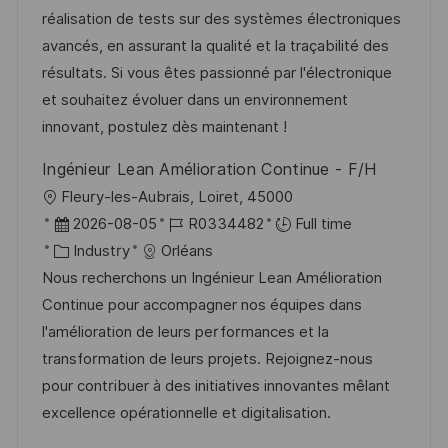
o
o
D
réalisation de tests sur des systèmes électroniques
n
r
a
avancés, en assurant la qualité et la traçabilité des
y
t
résultats. Si vous êtes passionné par l'électronique
e
et souhaitez évoluer dans un environnement
innovant, postulez dès maintenant !
Ingénieur Lean Amélioration Continue - F/H
L
Fleury-les-Aubrais, Loiret, 45000
o
P
J
2026-08-05
R0334482
Full time
c
o
C
o
Industry
Orléans
a
s
a
b
Nous recherchons un Ingénieur Lean Amélioration
t
t
t
I
Continue pour accompagner nos équipes dans
i
e
e
d
l'amélioration de leurs performances et la
o
d
g
transformation de leurs projets. Rejoignez-nous
n
D
o
pour contribuer à des initiatives innovantes mêlant
a
r
excellence opérationnelle et digitalisation.
t
y