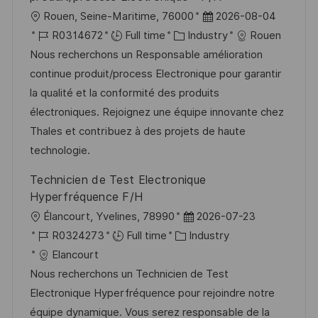
L
P
Rouen, Seine-Maritime, 76000
2026-08-04
o
J
C
o
R0314672
Full time
Industry
Rouen
c
o
a
s
Nous recherchons un Responsable amélioration
a
b
t
t
continue produit/process Electronique pour garantir
t
I
e
e
la qualité et la conformité des produits
i
d
g
d
électroniques. Rejoignez une équipe innovante chez
o
o
D
Thales et contribuez à des projets de haute
n
r
a
technologie.
y
t
Technicien de Test Electronique
e
Hyperfréquence F/H
L
P
Élancourt, Yvelines, 78990
2026-07-23
o
J
C
o
R0324273
Full time
Industry
c
o
a
s
Elancourt
a
b
t
t
Nous recherchons un Technicien de Test
t
I
e
e
Electronique Hyperfréquence pour rejoindre notre
i
d
g
d
équipe dynamique. Vous serez responsable de la