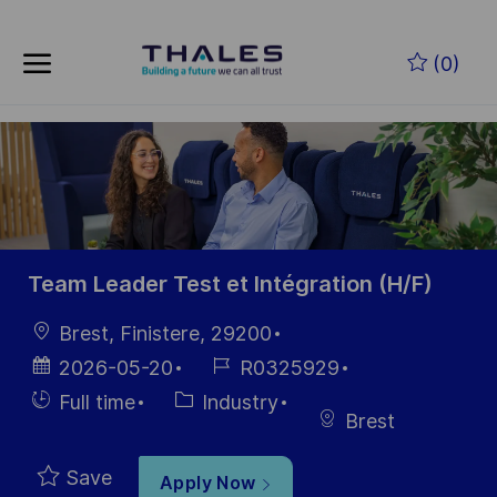
Skip to main content
Skip to main content
(0)
-
-
Team Leader Test et Intégration (H/F)
Location
Brest, Finistere, 29200
Posted
Job
2026-05-20
R0325929
Date
Id
Hiring
Category
Full time
Industry
Brest
Type
Save
Apply Now