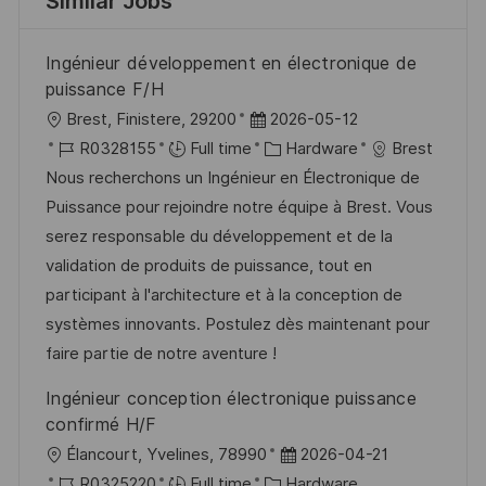
Similar Jobs
Ingénieur développement en électronique de
puissance F/H
L
P
Brest, Finistere, 29200
2026-05-12
o
J
o
C
R0328155
Full time
Hardware
Brest
c
o
s
a
Nous recherchons un Ingénieur en Électronique de
a
b
t
t
Puissance pour rejoindre notre équipe à Brest. Vous
t
I
e
e
serez responsable du développement et de la
i
d
d
g
validation de produits de puissance, tout en
o
D
o
participant à l'architecture et à la conception de
n
a
r
systèmes innovants. Postulez dès maintenant pour
t
y
faire partie de notre aventure !
e
Ingénieur conception électronique puissance
confirmé H/F
L
P
Élancourt, Yvelines, 78990
2026-04-21
o
J
C
o
R0325220
Full time
Hardware