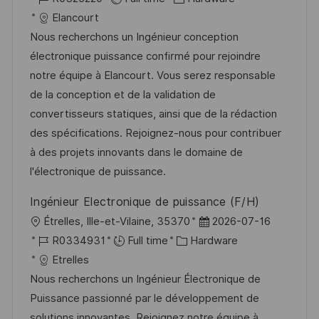
c
o
a
s
Elancourt
a
b
t
t
Nous recherchons un Ingénieur conception
t
I
e
e
électronique puissance confirmé pour rejoindre
i
d
g
d
notre équipe à Elancourt. Vous serez responsable
o
o
D
de la conception et de la validation de
n
r
a
convertisseurs statiques, ainsi que de la rédaction
y
t
des spécifications. Rejoignez-nous pour contribuer
e
à des projets innovants dans le domaine de
l'électronique de puissance.
Ingénieur Electronique de puissance (F/H)
L
P
Étrelles, Ille-et-Vilaine, 35370
2026-07-16
o
J
C
o
R0334931
Full time
Hardware
c
o
a
s
Etrelles
a
b
t
t
Nous recherchons un Ingénieur Électronique de
t
I
e
e
Puissance passionné par le développement de
i
d
g
d
solutions innovantes. Rejoignez notre équipe à