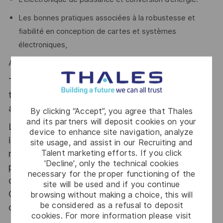
Les bonnes pratiques associées à la robustesse et
fiabilité en conception de cartes et systèmes
électroniques,
Alors ce poste est fait pour vous !
Thales, entreprise Handi-Engagée, reconnait
tous les talents. La diversité est notre meilleur
atout. Postulez et rejoignez nous !
By clicking “Accept”, you agree that Thales
and its partners will deposit cookies on your
Le poste pouvant nécessiter d'accéder à des
device to enhance site navigation, analyze
informations relevant du secret de la défense
site usage, and assist in our Recruiting and
Talent marketing efforts. If you click
nationale, la personne retenue fera l'objet d'une
'Decline', only the technical cookies
procédure d’habilitation, conformément aux
necessary for the proper functioning of the
dispositions des articles R.2311-1 et suivants du
site will be used and if you continue
Code de la défense et de l’IGI 1300 SGDSN/PSE
browsing without making a choice, this will
be considered as a refusal to deposit
du 09 août 2021.
cookies. For more information please visit