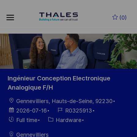
Skip to main content
Skip to main content
(0)
-
-
Ingénieur Conception Electronique
Analogique F/H
Location
Gennevilliers, Hauts-de-Seine, 92230
Posted
Job
2026-07-16
R0325913
Date
Id
Hiring
Category
Full time
Hardware
Type
Gennevilliers