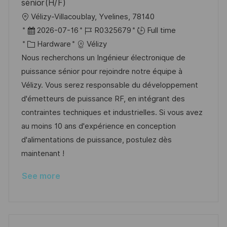
sénior(H/F)
e
L
Vélizy-Villacoublay, Yvelines, 78140
o
P
J
2026-07-16
R0325679
Full time
c
o
C
o
Hardware
Vélizy
a
s
a
b
Nous recherchons un Ingénieur électronique de
t
t
t
I
puissance sénior pour rejoindre notre équipe à
i
e
e
d
Vélizy. Vous serez responsable du développement
o
d
g
d'émetteurs de puissance RF, en intégrant des
n
D
o
contraintes techniques et industrielles. Si vous avez
a
r
au moins 10 ans d'expérience en conception
t
y
d'alimentations de puissance, postulez dès
e
maintenant !
See more