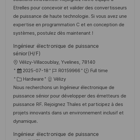
o
o
D
Etrelles pour concevoir et valider des convertisseurs
n
r
a
de puissance de haute technologie. Si vous avez une
y
t
expertise en programmation C et en conception de
e
systèmes, postulez dès maintenant !
Ingénieur électronique de puissance
sénior(H/F)
L
Vélizy-Villacoublay, Yvelines, 78140
o
P
J
2025-07-18
R0159966
Full time
c
o
C
o
Hardware
Vélizy
a
s
a
b
Nous recherchons un Ingénieur électronique de
t
t
t
I
puissance sénior pour développer des émetteurs de
i
e
e
d
puissance RF. Rejoignez Thales et participez à des
o
d
g
projets innovants dans un environnement inclusif et
n
D
o
dynamique.
a
r
Ingénieur électronique de puissance
t
y