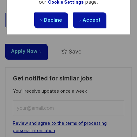
our
page.
Cookie Settings
Decline
Accept
Explore Location
Save
Apply Now
Get notified for similar jobs
You'll receive updates once a week
Enter
Email
address
Required
Review and agree to the terms of processing
(Required)
personal information