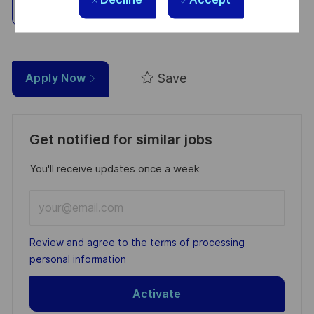
Explore Location
Save
Apply Now
Get notified for similar jobs
You'll receive updates once a week
Enter
Email
address
Required
Review and agree to the terms of processing
(Required)
personal information
Activate