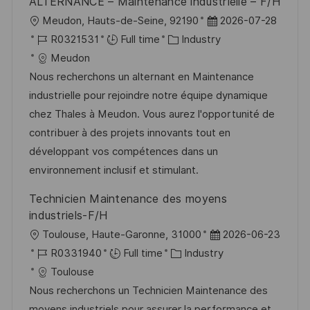
ALTERNANCE – Maintenance industrielle – F/H
L
P
Meudon, Hauts-de-Seine, 92190
2026-07-28
o
J
C
o
R0321531
Full time
Industry
c
o
a
s
Meudon
a
b
t
t
Nous recherchons un alternant en Maintenance
t
I
e
e
industrielle pour rejoindre notre équipe dynamique
i
d
g
d
chez Thales à Meudon. Vous aurez l'opportunité de
o
o
D
contribuer à des projets innovants tout en
n
r
a
développant vos compétences dans un
y
t
environnement inclusif et stimulant.
e
Technicien Maintenance des moyens
industriels-F/H
L
P
Toulouse, Haute-Garonne, 31000
2026-06-23
o
J
C
o
R0331940
Full time
Industry
c
o
a
s
Toulouse
a
b
t
t
Nous recherchons un Technicien Maintenance des
t
I
e
e
moyens industriels pour assurer la performance et