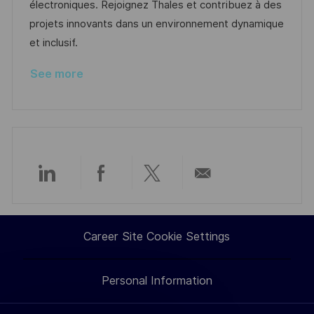
i
e
e
d
électroniques. Rejoignez Thales et contribuez à des
o
d
g
projets innovants dans un environnement dynamique
n
D
o
et inclusif.
a
r
See more
t
y
e
Share
Share
Share
Share
via
via
via
via
Career Site Cookie Settings
LinkedIn
Facebook
twitter
email
Personal Information