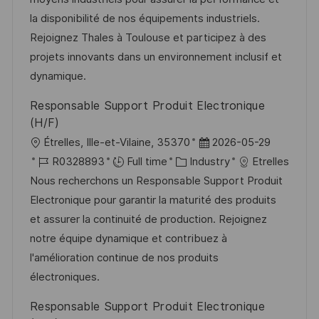
i
d
g
d
la disponibilité de nos équipements industriels.
o
o
D
Rejoignez Thales à Toulouse et participez à des
n
r
a
projets innovants dans un environnement inclusif et
y
t
dynamique.
e
Responsable Support Produit Electronique
(H/F)
L
P
Étrelles, Ille-et-Vilaine, 35370
2026-05-29
o
J
C
o
R0328893
Full time
Industry
Etrelles
c
o
a
s
Nous recherchons un Responsable Support Produit
a
b
t
t
Electronique pour garantir la maturité des produits
t
I
e
e
et assurer la continuité de production. Rejoignez
i
d
g
d
notre équipe dynamique et contribuez à
o
o
D
l'amélioration continue de nos produits
n
r
a
électroniques.
y
t
Responsable Support Produit Electronique
e