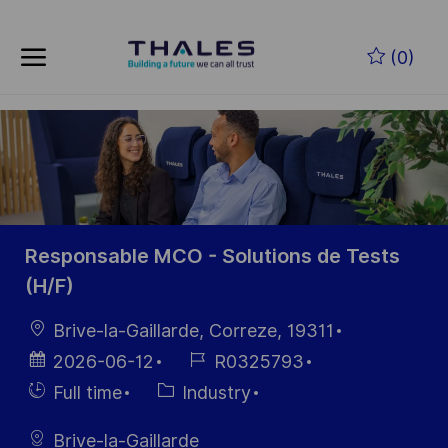
Skip to main content
Skip to main content
(0)
-
-
Responsable MCO - Solutions de Tests
(H/F)
Location
Brive-la-Gaillarde, Correze, 19311
Posted
Job
2026-06-12
R0325793
Date
Id
Hiring
Category
Full time
Industry
Type
Brive-la-Gaillarde