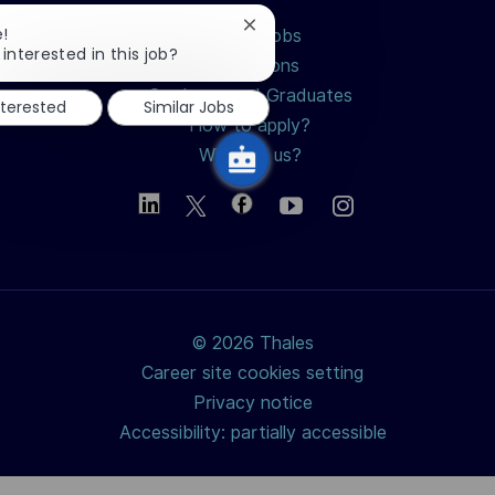
Close
e!
Search jobs
chatbot
interested in this job?
Professions
notification
Students and Graduates
nterested
Similar Jobs
How to apply?
Why join us?
© 2026 Thales
Career site cookies setting
Privacy notice
Accessibility: partially accessible