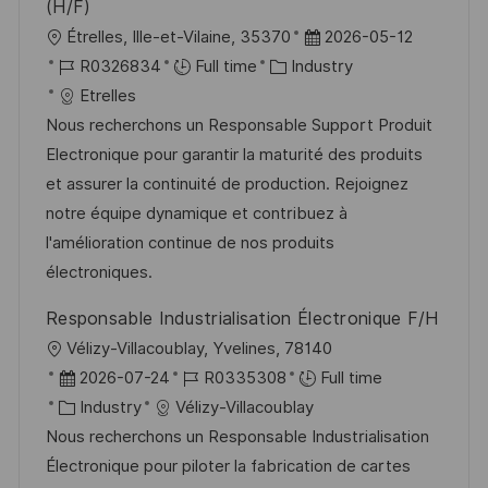
(H/F)
L
P
Étrelles, Ille-et-Vilaine, 35370
2026-05-12
o
J
C
o
R0326834
Full time
Industry
c
o
a
s
Etrelles
a
b
t
t
Nous recherchons un Responsable Support Produit
t
I
e
e
Electronique pour garantir la maturité des produits
i
d
g
d
et assurer la continuité de production. Rejoignez
o
o
D
notre équipe dynamique et contribuez à
n
r
a
l'amélioration continue de nos produits
y
t
électroniques.
e
Responsable Industrialisation Électronique F/H
L
Vélizy-Villacoublay, Yvelines, 78140
o
P
J
2026-07-24
R0335308
Full time
c
o
C
o
Industry
Vélizy-Villacoublay
a
s
a
b
Nous recherchons un Responsable Industrialisation
t
t
t
I
Électronique pour piloter la fabrication de cartes