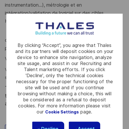
instrumentation…), métrologie et en
intégration/validation de logiciel sur des cibles
Hardware.
Vous savez mobiliser une équipe et développer la
coopération grâce à votre force de conviction et de
By clicking “Accept”, you agree that Thales
persuasion.
and its partners will deposit cookies on your
device to enhance site navigation, analyze
Vous avez le sens du service du client.
site usage, and assist in our Recruiting and
Talent marketing efforts. If you click
Vous êtes reconnu pour votre capacité d'analyse, esprit de
'Decline', only the technical cookies
synthèse et rigueur.
necessary for the proper functioning of the
site will be used and if you continue
Thales, entreprise Handi-Engagée, reconnait
browsing without making a choice, this will
tous les talents. La diversité est notre meilleur
be considered as a refusal to deposit
atout. Postulez et rejoignez nous !
cookies. For more information please visit
our
page.
Cookie Settings
Decline
Accept