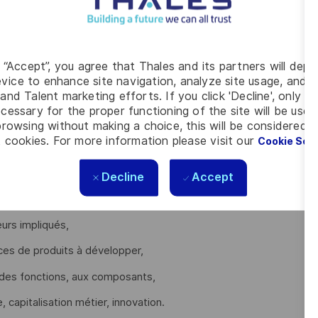
s pour nos Clients.
 le développement de cartes électroniques analogiques et
g “Accept”, you agree that Thales and its partners will depo
vice to enhance site navigation, analyze site usage, and as
and Talent marketing efforts. If you click 'Decline', only t
nager et les Architectes Métiers.
cessary for the proper functioning of the site will be used
rowsing without making a choice, this will be considered a
 cookies. For more information please visit our
Cookie Set
Decline
Accept
, pratiques et outils) selon les exigences des différents
urs impliqués,
aces de produits à développer,
ion des fonctions, aux composants,
, capitalisation métier, innovation.