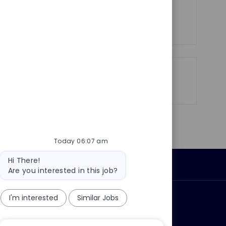
See more
Share
Share
Share
Share
via
via
via
via
LinkedIn
Facebook
twitter
email
Today 06:07 am
Bot
Hi There!
Personal Information
message
Are you interested in this job?
I'm interested
Similar Jobs
ly?
Why join us?