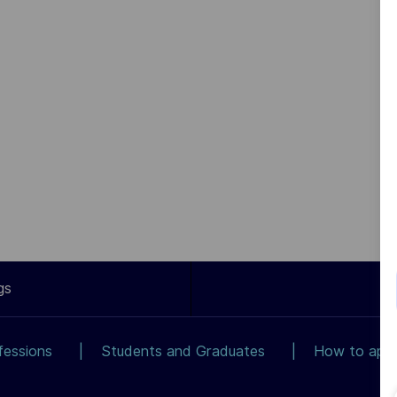
gs
fessions
Students and Graduates
How to app