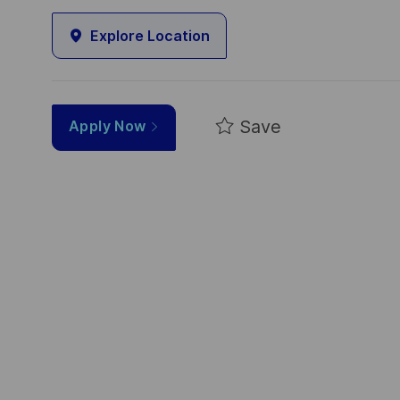
Explore Location
Save
Apply Now