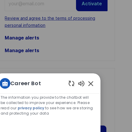
Activate
Email
address
Required
Review and agree to the terms of processing
(Required)
personal information
Manage alerts
Manage alerts
Get tailored job
Career Bot
recommendations
Enabled
based on your
Chatbot
The information you provide to the chatbot will
Sounds
be collected to improve your experience. Please
interests.
read our
privacy policy
to see how we are storing
and protecting your data