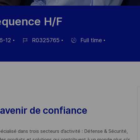
réquence H/F
6-12
R0325765
Full time
Job
Hiring
Id
Type
avenir de confiance
cialisé dans trois secteurs d’activité : Défense & Sécurité,
des produits et solutions qui contribuent à un monde plus sûr,