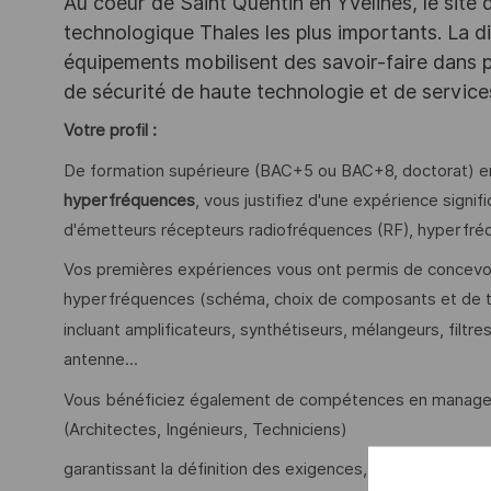
Au coeur de Saint Quentin en Yvelines, le site 
technologique Thales les plus importants. La di
équipements mobilisent des savoir-faire dans p
de sécurité de haute technologie et de servic
Votre profil :
De formation supérieure (BAC+5 ou BAC+8, doctorat) 
hyperfréquences
, vous justifiez d'une expérience signi
d'émetteurs récepteurs radiofréquences (RF), hyperfré
Vos premières expériences vous ont permis de concevoi
hyperfréquences (schéma, choix de composants et de te
incluant amplificateurs, synthétiseurs, mélangeurs, filtr
antenne...
Vous bénéficiez également de compétences en manageme
(Architectes, Ingénieurs, Techniciens)
garantissant la définition des exigences, le développeme