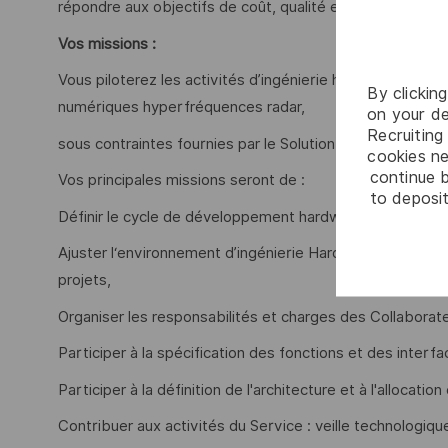
répondre aux objectifs de coût, qualité et délais imparti
Vos missions :
Vous piloterez les activités d’ingénierie hardware pour
By clickin
numériques hyperfréquences radar,
on your de
Recruiting 
sous contraintes fournies par le Solution Engineering Ma
cookies ne
continue b
Vos principales missions seront de :
to deposit
Définir le cycle de développement hardware,
Ajuster l‘environnement d’ingénierie Hardware (processus
projets,
Organiser les responsabilités et charges des Collaborate
Participer à la spécification des fonctions et des interf
Participer à la définition de l'architecture et à l'allocat
Contribuer aux activités du Service : veille technologique