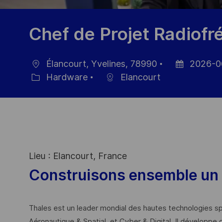
Chef de Projet Radiof
Élancourt, Yvelines, 78990
2026-0
Location
Posted
Hardware
Elancourt
Category
Date
Lieu : Elancourt, France
Construisons ensemble un 
Thales est un leader mondial des hautes technologies spé
Aéronautique & Spatial, et Cyber & Digital. Il développe 