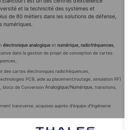
d'Elancourt est un des centres d’excellence
versité et la technicité des systèmes et
lus de 80 métiers dans les solutions de défense,
es numériques.
en
électronique analogique
et
numérique, radiofréquences
,
ficative dans la gestion de projet de conception de cartes
quences,
r des cartes électroniques radiofréquences,
chnologies PCB, aide au placement/routage, simulation RF)
Analogique/Numérique,
es, blocs de Conversion
transitions,
nt transverse, acquises auprès d'équipe d'Ingénierie
nt et les étapes de qualifications des matériels, pour