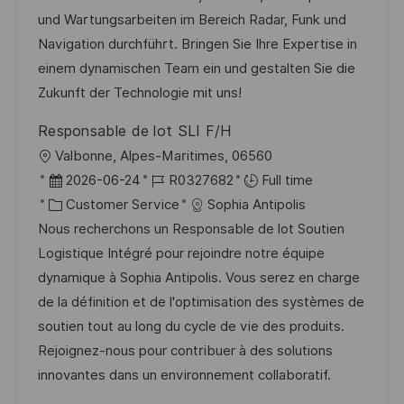
t
e
e
d
und Wartungsarbeiten im Bereich Radar, Funk und
i
g
d
Navigation durchführt. Bringen Sie Ihre Expertise in
o
o
D
einem dynamischen Team ein und gestalten Sie die
n
r
a
Zukunft der Technologie mit uns!
y
t
Responsable de lot SLI F/H
e
L
Valbonne, Alpes-Maritimes, 06560
o
P
J
2026-06-24
R0327682
Full time
c
o
C
o
Customer Service
Sophia Antipolis
a
s
a
b
Nous recherchons un Responsable de lot Soutien
t
t
t
I
Logistique Intégré pour rejoindre notre équipe
i
e
e
d
dynamique à Sophia Antipolis. Vous serez en charge
o
d
g
de la définition et de l'optimisation des systèmes de
n
D
o
soutien tout au long du cycle de vie des produits.
a
r
Rejoignez-nous pour contribuer à des solutions
t
y
innovantes dans un environnement collaboratif.
e