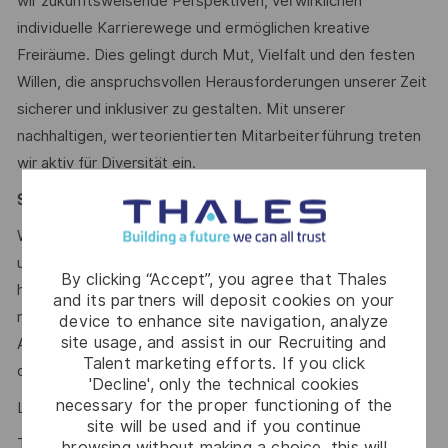
wir zukunftsweisende Perspektiven, verwirklichen
individuelle Karrierewege und ermöglichen kreative
Freiräume. Dies gelingt durch Mut, Vielfalt und den festen
Willen, die anspruchsvollen Herausforderungen unserer Zeit
sicherer und inklusiver zu gestalten. Mit unserer
nachhaltigen, werteorientierten Mitarbeiterführung treten
wir aktiv für Diversität ein.
Say HI* – Dein Weg zu uns
Wenn die Zeichen der Zeit auf Veränderung stehen, sind
unsere internationalen Teams da, um der Komplexität von
By clicking “Accept”, you agree that Thales
heute mit den branchenführenden Technologien von
and its partners will deposit cookies on your
morgen zu begegnen. Bist du dabei? Dein/e
device to enhance site navigation, analyze
site usage, and assist in our Recruiting and
Ansprechpartnerin Lisa Ungemach freut sich schon auf
Talent marketing efforts. If you click
deine Online-Bewerbung über unser Karriereportal.
'Decline', only the technical cookies
necessary for the proper functioning of the
Lisa Ungemach #LI-LU1
site will be used and if you continue
Talent Acquisition Partnerin
browsing without making a choice, this will