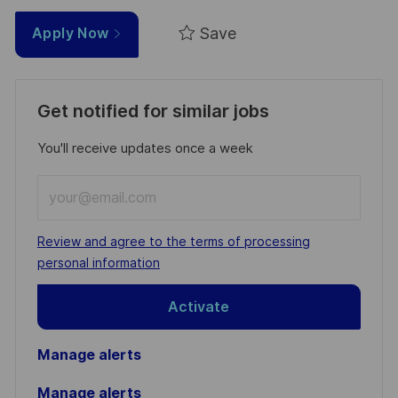
Save
Apply Now
Get notified for similar jobs
You'll receive updates once a week
Enter
Email
address
Required
Review and agree to the terms of processing
(Required)
personal information
Activate
Manage alerts
Manage alerts