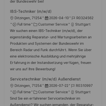
o
o
D
der Bundeswehr bei!
n
r
a
IBS-Techniker (m/w/d)
y
t
L
P
J
Ditzingen, 71254
2026-04-10
R0324562
e
o
C
o
o
Full time
Customer Service
Stuttgart
c
a
s
b
Wir suchen einen IBS-Techniker (m/w/d), der
a
t
t
I
eigenständig Reparatur- und Wartungsarbeiten an
t
e
e
d
Produkten und Systemen der Bundeswehr im
i
g
d
Bereich Radar und Funk durchführt. Wenn Sie über
o
o
D
eine elektronische Ausbildung und mehrjährige
n
r
a
Erfahrung in der Instandsetzung verfügen, freuen
y
t
wir uns auf Ihre Bewerbung!
e
Servicetechniker (m/w/d) Außendienst
L
P
J
Ditzingen, 71254
2026-07-22
R0310997
o
C
o
o
Full time
Customer Service
Stuttgart
c
a
s
b
Sind Sie ein erfahrener Servicetechniker im
a
t
t
I
Außendienst? Wir suchen jemanden, der Reparatur-