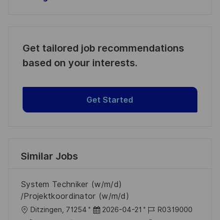
Get tailored job recommendations
based on your interests.
Get Started
Similar Jobs
System Techniker (w/m/d)
/Projektkoordinator (w/m/d)
L
P
J
Ditzingen, 71254
2026-04-21
R0319000