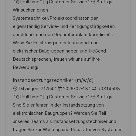
o
C
o
o
Full time
Customer Service
Stuttgart
c
a
s
b
Wir suchen einen
a
t
t
I
Systemtechniker/Projektkoordinator, der
t
e
e
d
eigenständig Service- und Fertigungstätigkeiten
i
g
d
durchführt und den Reparaturablauf koordiniert.
o
o
D
Wenn Sie Erfahrung in der Instandhaltung
n
r
a
elektrischer Baugruppen haben und fließend
y
t
Deutsch sprechen, freuen wir uns auf Ihre
e
Bewerbung!
Instandsetzungstechniker (m/w/d)
L
P
J
Ditzingen, 71254
2026-02-13
R0314593
o
C
o
o
Full time
Customer Service
Stuttgart
c
a
s
b
Sind Sie erfahren in der Instandsetzung von
a
t
t
I
elektronischen Baugruppen? Werden Sie Teil
t
e
e
d
unseres Teams als Instandsetzungstechniker und
i
g
d
tragen Sie zur Wartung und Reparatur von Systemen