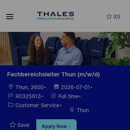
Skip to main content
Skip to main content
(0)
-
-
Fachbereichsleiter Thun (m/w/d)
Location
Posted
Thun, 3600
2026-07-01
Date
Job
Hiring
R0325613
Full time
Id
Type
Category
Customer Service
Thun
Save
Apply Now