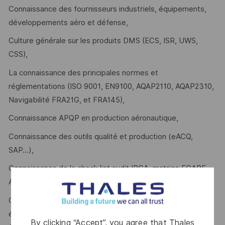
Connaissance des fournisseurs industriels, équipements,
développements aéro et défense,
Culture générale sur les produits DMS (ECS, ISR, UWS,
CSS),
La connaissance des principales normes et
réglementations (ISO 9001, EN9100, AQAP2110, AQAP2310,
Navigabilité FRA21G, et FRA145),
Connaissance APQP en production aéronautique,
Connaissance des outils qualité et production (eACQ,
SAP…),
Connaissance de la check list audit IPCA, matrice EGAPE,
Aero Excellence
Capacité à travailler en équipe (attitude coopérative,
écoute, comportement) avec les équipes internes et les
By clicking “Accept”, you agree that Thales