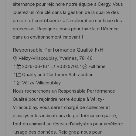
t
I
t
e
alternance pour rejoindre notre équipe à Cergy. Vous
i
d
e
d
jouerez un rôle clé dans la gestion de la qualité des
o
g
D
projets et contribuerez à l'amélioration continue des
n
o
a
processus. Rejoignez-nous pour faire la différence
r
t
dans un environnement innovant !
y
e
Responsable Performance Qualité F/H
L
Vélizy-Villacoublay, Yvelines, 78140
o
P
J
2026-06-16
R0325764
Full time
c
o
C
o
Quality and Customer Satisfaction
a
s
a
b
Vélizy-Villacoublay
t
t
t
I
Nous recherchons un Responsable Performance
i
e
e
d
Qualité pour rejoindre notre équipe à Vélizy-
o
d
g
Villacoublay. Vous serez chargé de collecter et
n
D
o
d'analyser les indicateurs de performance qualité,
a
r
tout en animant un réseau d'analystes pour améliorer
t
y
l'usage des données. Rejoignez-nous pour