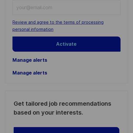
Enter
Email
address
Required
Review and agree to the terms of processing
(Required)
personal information
Activate
Manage alerts
Manage alerts
Get tailored job recommendations
based on your interests.