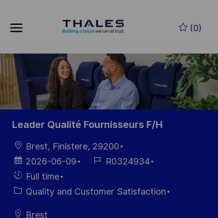
Skip to main content
Skip to main content
(0)
-
-
Leader Qualité Fournisseurs F/H
Location
Brest, Finistere, 29200
Posted
Job
2026-06-09
R0324934
Date
Id
Hiring
Full time
Type
Category
Quality and Customer Satisfaction
Brest