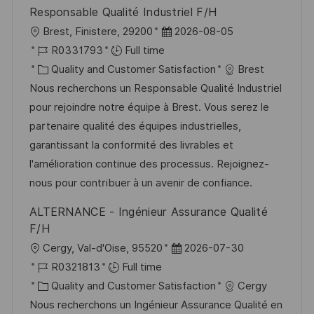
y
e
Responsable Qualité Industriel F/H
L
P
Brest, Finistere, 29200
2026-08-05
o
J
o
R0331793
Full time
c
o
C
s
Quality and Customer Satisfaction
Brest
a
b
a
t
Nous recherchons un Responsable Qualité Industriel
t
I
t
e
pour rejoindre notre équipe à Brest. Vous serez le
i
d
e
d
partenaire qualité des équipes industrielles,
o
g
D
garantissant la conformité des livrables et
n
o
a
l'amélioration continue des processus. Rejoignez-
r
t
nous pour contribuer à un avenir de confiance.
y
e
ALTERNANCE - Ingénieur Assurance Qualité
F/H
L
P
Cergy, Val-d'Oise, 95520
2026-07-30
o
J
o
R0321813
Full time
c
o
C
s
Quality and Customer Satisfaction
Cergy
a
b
a
t
Nous recherchons un Ingénieur Assurance Qualité en