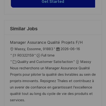
Get Started
Similar Jobs
Manager Assurance Qualité Projets F/H
L
P
Massy, Essonne, 91883
2026-06-16
o
J
o
R0322159
Full time
c
o
C
s
Quality and Customer Satisfaction
Massy
a
b
a
t
Nous recherchons un Manager Assurance Qualité
t
I
t
e
Projets pour piloter la qualité des livrables au sein de
i
d
e
d
projets innovants. Rejoignez Thales et contribuez à
o
g
D
un avenir de confiance en garantissant l'excellence
n
o
a
qualité tout au long du cycle de vie des produits et
r
t
services.