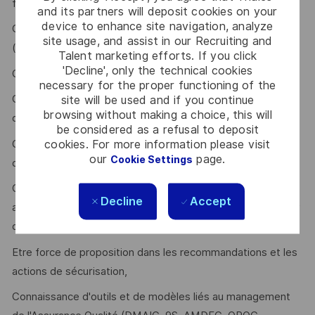
fournisseurs,
and its partners will deposit cookies on your
device to enhance site navigation, analyze
Capacité à représenter Thales chez les fournisseurs
site usage, and assist in our Recruiting and
(opérationnel et direction),
Talent marketing efforts. If you click
'Decline', only the technical cookies
Capacité à communiquer, leadership, influence,
necessary for the proper functioning of the
Capacité à convaincre pour initialiser des actions
site will be used and if you continue
browsing without making a choice, this will
d'améliorations internes et chez les fournisseurs,
be considered as a refusal to deposit
cookies. For more information please visit
Capacité à animer des chantiers d'amélioration et le
our
page.
Cookie Settings
déploiement de bonnes pratiques,
Culture du résultat avec des livrables qualité attendus (CR
Decline
Accept
audits, analyse matrice EGAPE, présentation PVet, chantier
d'amélioration qualité…),
Etre force de proposition dans les recommandations et les
actions de sécurisation,
Connaissance d'outils et de modèles liés au management