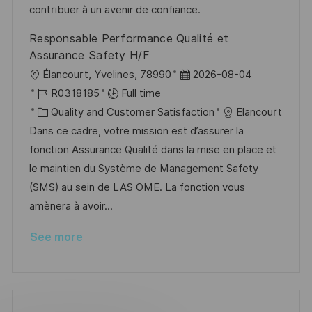
e
contribuer à un avenir de confiance.
Responsable Performance Qualité et
Assurance Safety H/F
L
P
Élancourt, Yvelines, 78990
2026-08-04
o
J
o
R0318185
Full time
c
o
C
s
Quality and Customer Satisfaction
Elancourt
a
b
a
t
Dans ce cadre, votre mission est d’assurer la
t
I
t
e
fonction Assurance Qualité dans la mise en place et
i
d
e
d
le maintien du Système de Management Safety
o
g
D
(SMS) au sein de LAS OME. La fonction vous
n
o
a
amènera à avoir...
r
t
See more
y
e