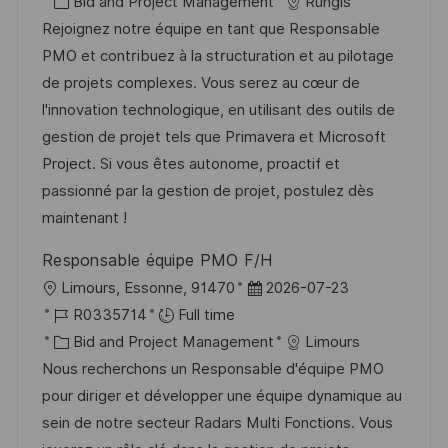
c
o
C
s
Bid and Project Management
Rungis
a
b
a
t
Rejoignez notre équipe en tant que Responsable
t
I
t
e
PMO et contribuez à la structuration et au pilotage
i
d
e
d
de projets complexes. Vous serez au cœur de
o
g
D
l'innovation technologique, en utilisant des outils de
n
o
a
gestion de projet tels que Primavera et Microsoft
r
t
Project. Si vous êtes autonome, proactif et
y
e
passionné par la gestion de projet, postulez dès
maintenant !
Responsable équipe PMO F/H
L
P
Limours, Essonne, 91470
2026-07-23
o
J
o
R0335714
Full time
c
o
C
s
Bid and Project Management
Limours
a
b
a
t
Nous recherchons un Responsable d'équipe PMO
t
I
t
e
pour diriger et développer une équipe dynamique au
i
d
e
d
sein de notre secteur Radars Multi Fonctions. Vous