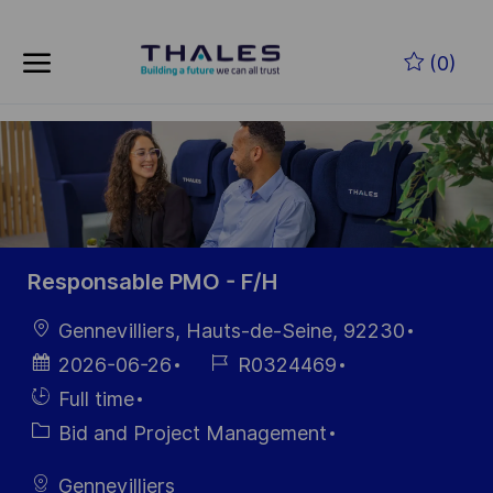
Skip to main content
Skip to main content
(0)
-
-
Responsable PMO - F/H
Location
Gennevilliers, Hauts-de-Seine, 92230
Posted
Job
2026-06-26
R0324469
Date
Id
Hiring
Full time
Type
Category
Bid and Project Management
Gennevilliers