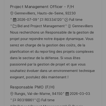
Project Management Officer - F/H
L
Gennevilliers, Hauts-de-Seine, 92230
o
P
J
2026-07-09
R0334120
Full time
c
o
C
o
Bid and Project Management
Gennevilliers
a
s
a
b
Nous recherchons un Responsable de la gestion de
t
t
t
I
projet pour rejoindre notre équipe dynamique. Vous
i
e
e
d
serez en charge de la gestion des coûts, de la
o
d
g
planification et du reporting des projets complexes
n
D
o
dans le secteur de la défense. Si vous êtes
a
r
passionné par la gestion de projet et que vous
t
y
souhaitez évoluer dans un environnement technique
e
exigeant, postulez dès maintenant !
Responsable PMO (F/H)
L
P
Rungis, Val-de-Marne, 94150
2026-03-03
o
J
o
R0318861
Full time