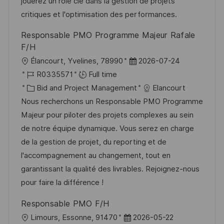
o
g
D
jouerez un rôle clé dans la gestion de projets
n
o
a
critiques et l'optimisation des performances.
r
t
Responsable PMO Programme Majeur Rafale
y
e
F/H
L
P
Élancourt, Yvelines, 78990
2026-07-24
o
J
o
R0335571
Full time
c
o
C
s
Bid and Project Management
Elancourt
a
b
a
t
Nous recherchons un Responsable PMO Programme
t
I
t
e
Majeur pour piloter des projets complexes au sein
i
d
e
d
de notre équipe dynamique. Vous serez en charge
o
g
D
de la gestion de projet, du reporting et de
n
o
a
l'accompagnement au changement, tout en
r
t
garantissant la qualité des livrables. Rejoignez-nous
y
e
pour faire la différence !
Responsable PMO F/H
L
P
Limours, Essonne, 91470
2026-05-22