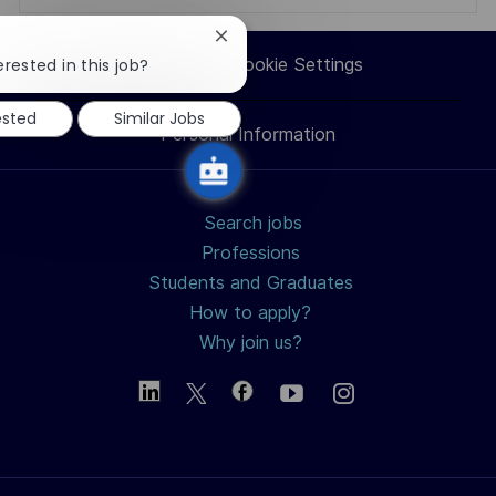
via
via
via
via
Close
chatbot
erested in this job?
Career Site Cookie Settings
notification
LinkedIn
Facebook
twitter
email
ested
Similar Jobs
Personal Information
Search jobs
Professions
Students and Graduates
How to apply?
Why join us?