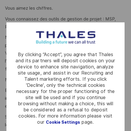
Vous aimez les chiffres.
Vous connaissez des outils de gestion de projet : MSP,
Primavera, GIRO
Nous sommes convaincus que l’équilibre entre vie
professionnelle et personnelle est un gage d’efficacité.
Vous intégrerez ainsi une équipe engagée et solidaire dont
By clicking “Accept”, you agree that Thales
and its partners will deposit cookies on your
l’organisation du travail se base sur la confiance et la
device to enhance site navigation, analyze
flexibilité.
site usage, and assist in our Recruiting and
Talent marketing efforts. If you click
Notre accueil se veut chaleureux et bienveillant.
'Decline', only the technical cookies
Et comme la technique ne fait pas tout, ce qui nous
necessary for the proper functioning of the
site will be used and if you continue
intéresse, c'est avant tout votre potentiel, votre
browsing without making a choice, this will
engagement, votre énergie et votre soif d’apprendre.
be considered as a refusal to deposit
cookies. For more information please visit
Si votre profil ne correspond pas à 100 %, pas d’inquiétude,
our
page.
Cookie Settings
les parcours atypiques sont également les bienvenus !