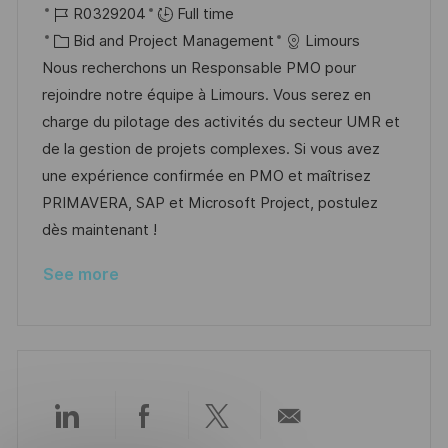
o
J
o
R0329204
Full time
c
o
C
s
Bid and Project Management
Limours
a
b
a
t
Nous recherchons un Responsable PMO pour
t
I
t
e
rejoindre notre équipe à Limours. Vous serez en
i
d
e
d
charge du pilotage des activités du secteur UMR et
o
g
D
de la gestion de projets complexes. Si vous avez
n
o
a
une expérience confirmée en PMO et maîtrisez
r
t
PRIMAVERA, SAP et Microsoft Project, postulez
y
e
dès maintenant !
See more
Share
Share
Share
Share