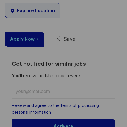
Explore Location
Save
Apply Now
Get notified for similar jobs
You'll receive updates once a week
Enter
Email
address
Required
Review and agree to the terms of processing
(Required)
personal information
Activate