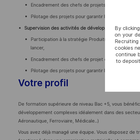
Encadrement des chefs de projets Etudes Amonts 
Pilotage des projets pour garantir leur performanc
By clickin
Supervision des activités de développement :
on your de
Participation à la stratégie Produits et technolog
Recruiting 
cookies ne
lancer,
continue b
Encadrement des chefs de projet de développemen
to deposit
Pilotage des projets pour garantir leur performanc
Votre profil
De formation supérieure de niveau Bac +5, vous bénéfici
développement complexes idéalement dans des secteurs
Aéronautique, Ferroviaire, Médicale..)
Vous avez déjà managé une équipe. Vous disposez de trè