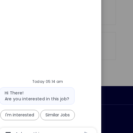
See more
Share
Share
Share
Share
via
via
via
via
LinkedIn
Facebook
twitter
email
Today 05:14 am
Bot
Hi There!
Personal Information
message
Are you interested in this job?
I'm interested
Similar Jobs
ly?
Why join us?
Chatbot