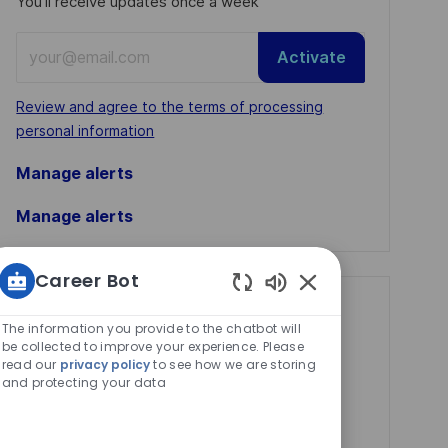
You'll receive updates once a week
Enter
Activate
Email
address
Required
Review and agree to the terms of processing
(Required)
personal information
Manage alerts
Manage alerts
Career Bot
Enabled
Get tailored job
Chatbot
The information you provide to the chatbot will
recommendations
Sounds
be collected to improve your experience. Please
read our
privacy policy
to see how we are storing
based on your
and protecting your data
interests.