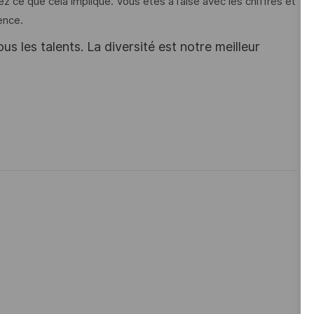
 ce que cela implique. Vous êtes à l’aise avec les chiffres et
ence.
s les talents. La diversité est notre meilleur