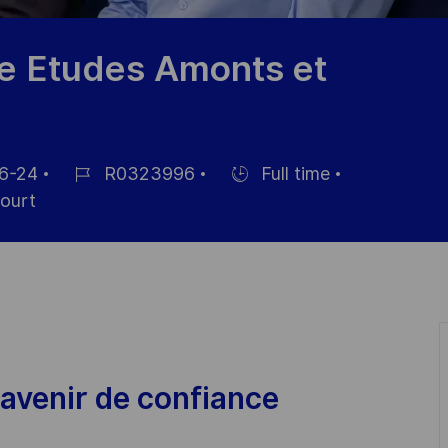
e Etudes Amonts et
6-24
R0323996
Full time
Job
Hiring
ourt
Id
Type
avenir de confiance