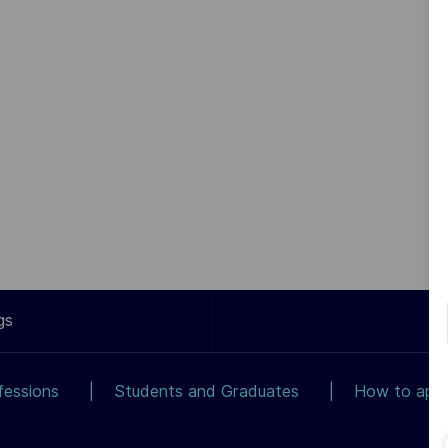
gs
fessions
Students and Graduates
How to app