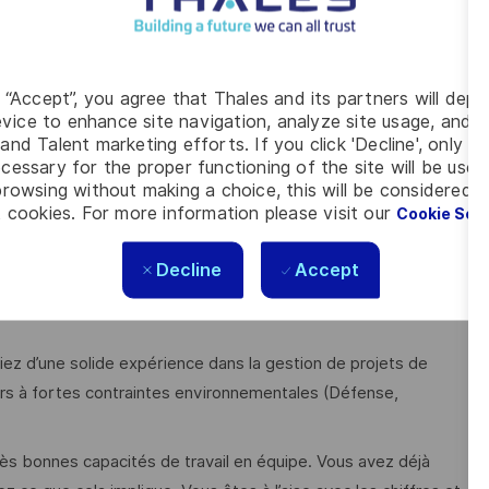
(Entre 2 et 4 ressources),
e.
g “Accept”, you agree that Thales and its partners will depo
vice to enhance site navigation, analyze site usage, and as
iques à l’origine des nouveaux projets de développement à
and Talent marketing efforts. If you click 'Decline', only t
cessary for the proper functioning of the site will be used
rowsing without making a choice, this will be considered a
t (Entre 2 et 4 ressources)
 cookies. For more information please visit our
Cookie Set
e.
Decline
Accept
ez d’une solide expérience dans la gestion de projets de
 à fortes contraintes environnementales (Défense,
s bonnes capacités de travail en équipe. Vous avez déjà