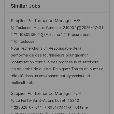
Similar Jobs
Supplier Performance Manager H/F
L
P
Toulouse, Haute-Garonne, 31000
2026-07-31
o
J
C
o
R0309360
Full time
Procurement
c
o
a
s
Toulouse
a
b
t
t
Nous recherchons un Responsable de la
t
I
e
e
performance des fournisseurs pour garantir
i
d
g
d
l'optimisation continue des processus et atteindre
o
o
D
les objectifs de qualité. Rejoignez Thales et jouez un
n
r
a
rôle clé dans un environnement dynamique et
y
t
multiculturel.
e
Supplier Performance Manager F/H
L
La Ferté-Saint-Aubin, Loiret, 45240
o
P
J
2026-07-01
R0317041
Full time
c
o
C
o