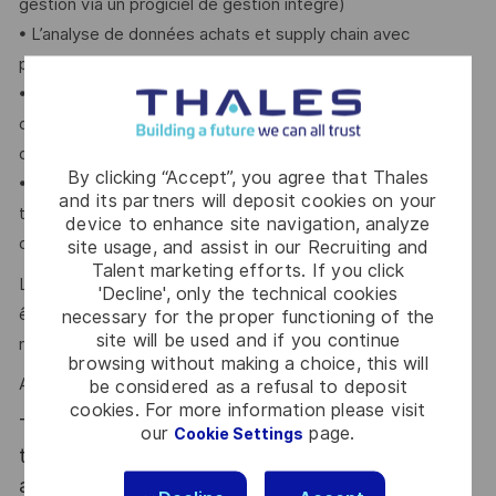
gestion via un progiciel de gestion intégré)
• L’analyse de données achats et supply chain avec
production de rapports et de synthèses analytiques
• L’utilisation de plateformes d’analyse de données et
d’outils permettant l’extraction de données sans
développement informatique (outils low-code ou no-code)
By clicking “Accept”, you agree that Thales
• La compréhension des enjeux opérationnels,
and its partners will deposit cookies on your
technologiques et géopolitiques liés à la chaîne
device to enhance site navigation, analyze
d’approvisionnement
site usage, and assist in our Recruiting and
Talent marketing efforts. If you click
Le dynamisme, l'autonomie, l'esprit critique et la capacité à
'Decline', only the technical cookies
être force de proposition sont des atouts que l’on vous
necessary for the proper functioning of the
site will be used and if you continue
reconnaît ?
browsing without making a choice, this will
Alors ce poste est fait pour vous !
be considered as a refusal to deposit
cookies. For more information please visit
Thales, entreprise Handi-Engagée, reconnait
our
page.
Cookie Settings
tous les talents. La diversité est notre meilleur
atout. Postulez et rejoignez nous !