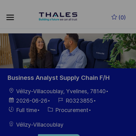
Skip to main content
Skip to main content
(0)
-
-
Business Analyst Supply Chain F/H
Location
Vélizy-Villacoublay, Yvelines, 78140
Posted
Job
2026-06-26
R0323855
Date
Id
Hiring
Category
Full time
Procurement
Type
Vélizy-Villacoublay