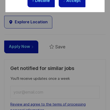
Decline
Accept
Explore Location
Save
Apply Now
Get notified for similar jobs
You'll receive updates once a week
Enter
Email
address
Required
Review and agree to the terms of processing
(Required)