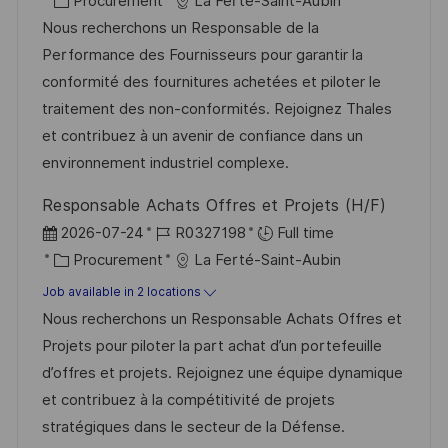
Procurement
La Ferté-Saint-Aubin
a
s
a
b
Nous recherchons un Responsable de la
t
t
t
I
Performance des Fournisseurs pour garantir la
i
e
e
d
conformité des fournitures achetées et piloter le
o
d
g
traitement des non-conformités. Rejoignez Thales
n
D
o
et contribuez à un avenir de confiance dans un
a
r
environnement industriel complexe.
t
y
Responsable Achats Offres et Projets (H/F)
e
P
J
2026-07-24
R0327198
Full time
o
C
o
Procurement
La Ferté-Saint-Aubin
s
a
b
Job available in 2 locations
t
t
I
Nous recherchons un Responsable Achats Offres et
e
e
d
Projets pour piloter la part achat d’un portefeuille
d
g
d’offres et projets. Rejoignez une équipe dynamique
D
o
et contribuez à la compétitivité de projets
a
r
stratégiques dans le secteur de la Défense.
t
y