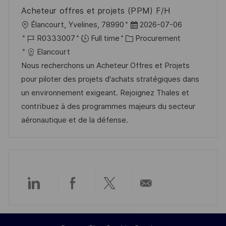
Acheteur offres et projets (PPM) F/H
e
L
P
Élancourt, Yvelines, 78990
2026-07-06
o
J
C
o
R0333007
Full time
Procurement
c
o
a
s
Elancourt
a
b
t
t
Nous recherchons un Acheteur Offres et Projets
t
I
e
e
pour piloter des projets d'achats stratégiques dans
i
d
g
d
un environnement exigeant. Rejoignez Thales et
o
o
D
contribuez à des programmes majeurs du secteur
n
r
a
aéronautique et de la défense.
y
t
e
Share
Share
Share
Share
via
via
via
via