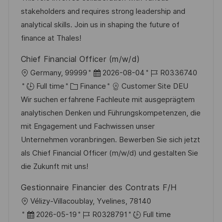
o
o
D
stakeholders and requires strong leadership and
n
r
a
analytical skills. Join us in shaping the future of
y
t
finance at Thales!
e
Chief Financial Officer (m/w/d)
L
P
J
Germany, 99999
2026-08-04
R0336740
o
C
o
o
Full time
Finance
Customer Site DEU
c
a
s
b
Wir suchen erfahrene Fachleute mit ausgeprägtem
a
t
t
I
analytischen Denken und Führungskompetenzen, die
t
e
e
d
mit Engagement und Fachwissen unser
i
g
d
Unternehmen voranbringen. Bewerben Sie sich jetzt
o
o
D
als Chief Financial Officer (m/w/d) und gestalten Sie
n
r
a
die Zukunft mit uns!
y
t
Gestionnaire Financier des Contrats F/H
e
L
Vélizy-Villacoublay, Yvelines, 78140
o
P
J
2026-05-19
R0328791
Full time