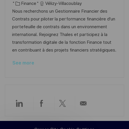
c
o
C
o
Finance
Vélizy-Villacoublay
a
s
a
b
Nous recherchons un Gestionnaire Financier des
t
t
t
I
Contrats pour piloter la performance financière d'un
i
e
e
d
portefeuille de contrats dans un environnement
o
d
g
international. Rejoignez Thales et participez à la
n
D
o
transformation digitale de la fonction Finance tout
a
r
en contribuant à des projets financiers stratégiques.
t
y
See more
e
Share
Share
Share
Share
via
via
via
via