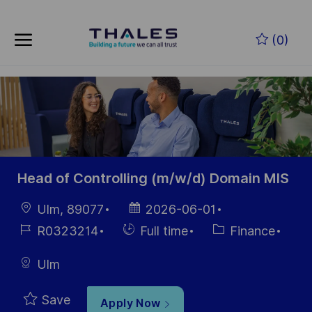
Skip to main content
Skip to main content
(0)
-
-
Head of Controlling (m/w/d) Domain MIS
Location
Posted
Ulm, 89077
2026-06-01
Date
Job
Hiring
Category
R0323214
Full time
Finance
Id
Type
Ulm
Save
Apply Now