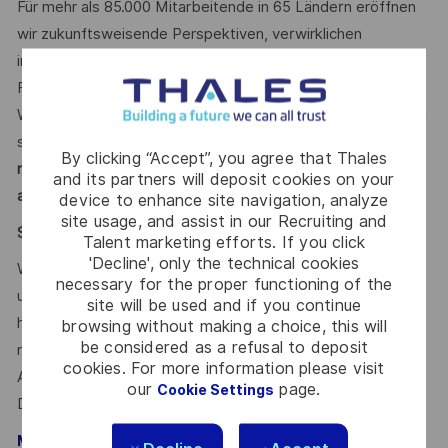
Für mehr als 85.000 Mitarbeitende in 65 Ländern eröffnen
wir zukunftsweisende Perspektiven, verwirklichen
individuelle Karrierewege und ermöglichen kreative
Freiräume. Dies gelingt durch Mut, Vielfalt und den festen
Willen, die anspruchsvollen Herausforderungen unserer Zeit
sicherer und inklusiver zu gestalten.
Mit unserer
By clicking “Accept”, you agree that Thales
nachhaltigen, werteorientierten Personalführung treten wir
and its partners will deposit cookies on your
aktiv für Diversität ein.
device to enhance site navigation, analyze
site usage, and assist in our Recruiting and
Say HI* – Dein Weg zu uns
Talent marketing efforts. If you click
'Decline', only the technical cookies
Wenn die Zeichen der Zeit auf Veränderung stehen, sind
necessary for the proper functioning of the
unsere internationalen Teams da, um der Komplexität von
site will be used and if you continue
heute mit den branchenführenden Technologien von
browsing without making a choice, this will
be considered as a refusal to deposit
morgen zu begegnen. Bist Du dabei? Deine
cookies. For more information please visit
Ansprechpartnerin
Maria Gaissert
freut sich schon auf
our
page.
Cookie Settings
Deine Online-Bewerbung über unser
.
Karriereportal
– Talent Acquisition Partnerin #LI-MG1
Maria Gaissert