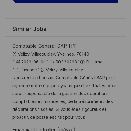
Similar Jobs
Comptable Général SAP H/F
L
Vélizy-Villacoublay, Yvelines, 78140
o
P
J
2026-06-04
R0330268
Full time
c
o
C
o
Finance
Vélizy-Villacoublay
a
s
a
b
Nous recherchons un Comptable Général SAP pour
t
t
t
I
rejoindre notre équipe dynamique chez Thales. Vous
i
e
e
d
serez responsable de la gestion des opérations
o
d
g
comptables et financières, de la trésorerie et des
n
D
o
déclarations fiscales. Si vous êtes rigoureux et
a
r
proactif, ce poste est fait pour vous !
t
y
Financial Controller (m/w/d)