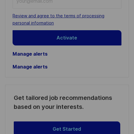
Email
address
Required
Review and agree to the terms of processing
(Required)
personal information
Activate
Manage alerts
Manage alerts
Get tailored job recommendations
based on your interests.
Get Started