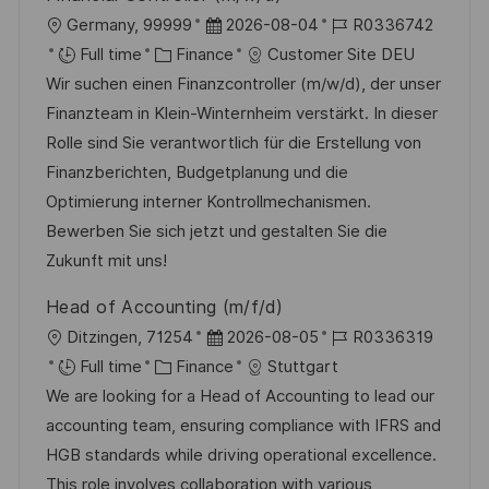
e
L
P
J
Germany, 99999
2026-08-04
R0336742
o
C
o
o
Full time
Finance
Customer Site DEU
c
a
s
b
Wir suchen einen Finanzcontroller (m/w/d), der unser
a
t
t
I
Finanzteam in Klein-Winternheim verstärkt. In dieser
t
e
e
d
Rolle sind Sie verantwortlich für die Erstellung von
i
g
d
Finanzberichten, Budgetplanung und die
o
o
D
Optimierung interner Kontrollmechanismen.
n
r
a
Bewerben Sie sich jetzt und gestalten Sie die
y
t
Zukunft mit uns!
e
Head of Accounting (m/f/d)
L
P
J
Ditzingen, 71254
2026-08-05
R0336319
o
C
o
o
Full time
Finance
Stuttgart
c
a
s
b
We are looking for a Head of Accounting to lead our
a
t
t
I
accounting team, ensuring compliance with IFRS and
t
e
e
d
HGB standards while driving operational excellence.
i
g
d
This role involves collaboration with various