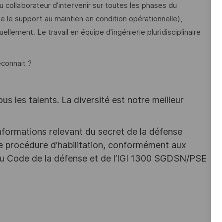
u collaborateur d’intervenir sur toutes les phases du
ue le support au maintien en condition opérationnelle),
llement. Le travail en équipe d’ingénierie pluridisciplinaire
econnait ?
s les talents. La diversité est notre meilleur
nformations relevant du secret de la défense
une procédure d’habilitation, conformément aux
s du Code de la défense et de l’IGI 1300 SGDSN/PSE