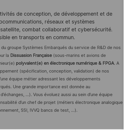
tivités de conception, de développement et de
iocommunications, réseaux et systèmes
satellite, combat collaboratif et cybersécurité.
ssible en transports en commun.
sein du groupe Systèmes Embarqués du service de R&D de nos
our la
Dissuasion Française
(sous-marins et avions de
nieur(e)
polyvalent(e) en électronique numérique & FPGA
. A
oppement (spécification, conception, validation) de nos
d’une équipe métier adressant les développements
arqués. Une grande importance est donnée au
d’échanges, …). Vous évoluez aussi au sein d’une équipe
nsabilité d’un chef de projet (métiers électronique analogique
ionnement, SSI, IVVQ bancs de test, …).