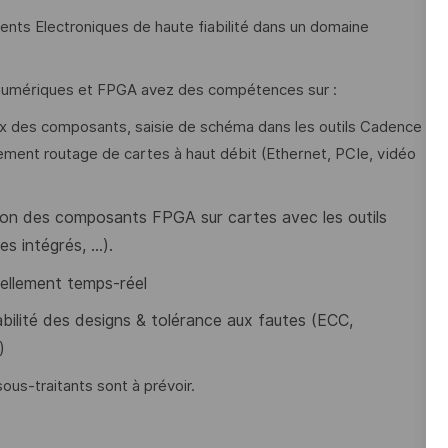
nts Electroniques de haute fiabilité dans un domaine
 numériques et FPGA avez des compétences sur :
oix des composants, saisie de schéma dans les outils Cadence
acement routage de cartes à haut débit (Ethernet, PCIe, vidéo
tion des composants FPGA sur cartes avec les outils
es intégrés, …).
uellement temps-réel
bilité des designs & tolérance aux fautes (ECC,
)
ous-traitants sont à prévoir.