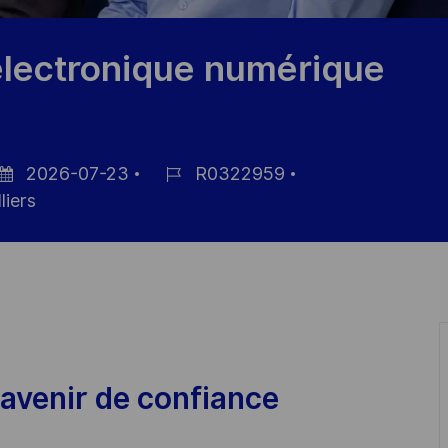
électronique numérique
2026-07-23
R0322959
sted
Job
liers
te
Id
avenir de confiance