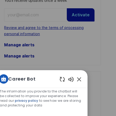
You'll receive updates once a week
Enter
Activate
Email
address
Required
Review and agree to the terms of processing
(Required)
personal information
Manage alerts
Manage alerts
Career Bot
Get tailored job
Enabled
recommendations
Chatbot
The information you provide to the chatbot will
Sounds
based on your
be collected to improve your experience. Please
read our
privacy policy
to see how we are storing
interests.
and protecting your data