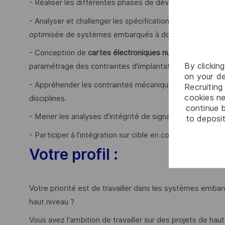
- Réaliser les différentes phases de développement (cyc
- Analyser et challenger les spécifications techniques de
optimisée de systèmes embarqués à dominante numéri
- Conception de
cartes
électroniques numériques
(choix
By clickin
paramétrage des contraintes d'implantation/routage).
on your de
- Appréhender les contraintes mécaniques, connectiques
Recruiting 
cookies ne
disciplines.
continue b
- Mener les analyses d'intégrité de signal et/ou de puiss
to deposit
- Participer à l’intégration sur cible en coordination av
Votre profil :
Votre priorité est de travailler dans les systèmes emb
haut niveau ?
Vous avez l'ambition de travailler sur des projets de hau