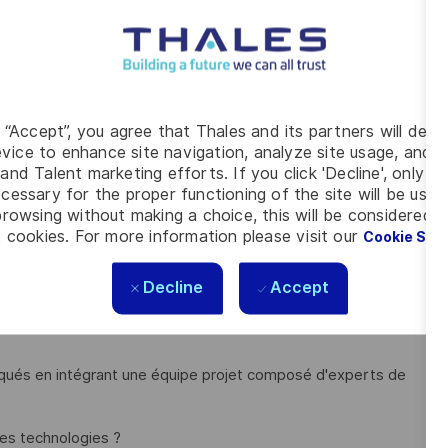
le en V) ainsi que la documentation associée.
 besoin afin d’établir une architecture technique robuste &
que (FPGA & SoC).
 des architectures & composants, saisie de schémas &
g “Accept”, you agree that Thales and its partners will depo
vice to enhance site navigation, analyze site usage, and as
, thermiques, CEM, en lien avec les experts dans ces
and Talent marketing efforts. If you click 'Decline', only t
cessary for the proper functioning of the site will be used
rowsing without making a choice, this will be considered a
ance.
 cookies. For more information please visit our
Cookie Set
ec les métiers connexes (FPGA & logiciel/banc de test).
Decline
Accept
arqués en intégrant une équipe projet composé d'experts de
tes technologies ?