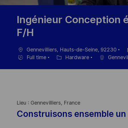
Ingénieur Conception 
F/H
Gennevilliers, Hauts-de-Seine, 92230
Location
Po
Full time
Hardware
Gennevil
Hiring
Category
Da
Type
Lieu : Gennevilliers, France
Construisons ensemble un 