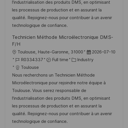
o
o
D
l'industrialisation des produits DMS, en optimisant
n
r
a
les processus de production et en assurant la
y
t
qualité. Rejoignez-nous pour contribuer à un avenir
e
technologique de confiance.
Technicien Méthode Microélectronique DMS-
F/H
L
P
Toulouse, Haute-Garonne, 31000
2026-07-10
o
J
C
o
R0334337
Full time
Industry
c
o
a
s
Toulouse
a
b
t
t
Nous recherchons un Technicien Méthode
t
I
e
e
Microélectronique pour rejoindre notre équipe à
i
d
g
d
Toulouse. Vous serez responsable de
o
o
D
l'industrialisation des produits DMS, en optimisant
n
r
a
les processus de production et en assurant la
y
t
qualité. Rejoignez-nous pour contribuer à un avenir
e
technologique de confiance.