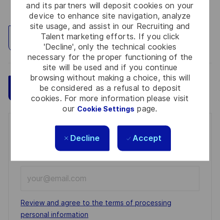
and its partners will deposit cookies on your
device to enhance site navigation, analyze
site usage, and assist in our Recruiting and
Talent marketing efforts. If you click
Explore Location
'Decline', only the technical cookies
necessary for the proper functioning of the
site will be used and if you continue
browsing without making a choice, this will
Save
Apply Now
be considered as a refusal to deposit
cookies. For more information please visit
our
page.
Cookie Settings
Get notified for similar jobs
Decline
Accept
You'll receive updates once a week
Enter
Email
address
Required
Review and agree to the terms of processing
(Required)
personal information