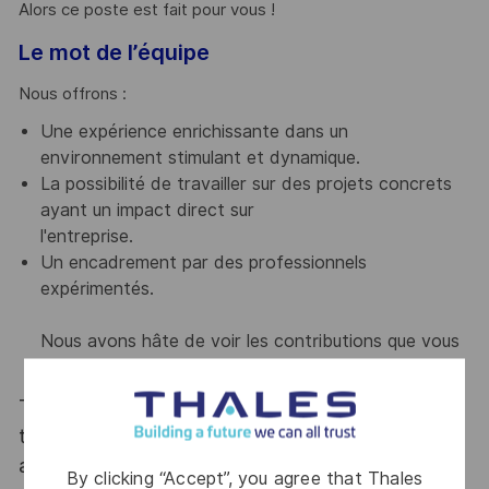
Alors ce poste est fait pour vous !
Le mot de l’équipe
Nous offrons :
Une expérience enrichissante dans un
environnement stimulant et dynamique.
La possibilité de travailler sur des projets concrets
ayant un impact direct sur
l'entreprise.
Un encadrement par des professionnels
expérimentés.
Nous avons hâte de voir les contributions que vous
pourrez apporter à notre équipe !
Thales, entreprise Handi-Engagée, reconnait
tous les talents. La diversité est notre meilleur
atout. Postulez et rejoignez nous !
By clicking “Accept”, you agree that Thales