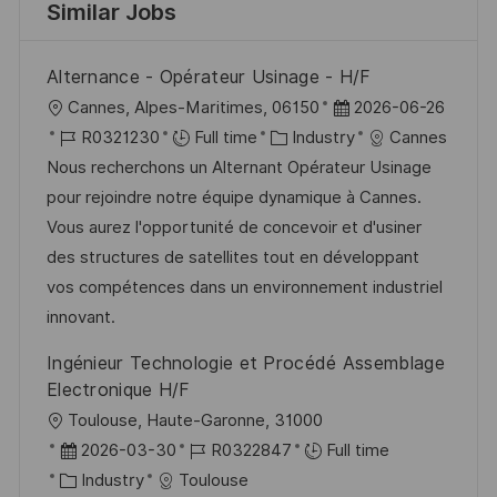
Similar Jobs
Alternance - Opérateur Usinage - H/F
L
P
Cannes, Alpes-Maritimes, 06150
2026-06-26
o
J
C
o
R0321230
Full time
Industry
Cannes
c
o
a
s
Nous recherchons un Alternant Opérateur Usinage
a
b
t
t
pour rejoindre notre équipe dynamique à Cannes.
t
I
e
e
Vous aurez l'opportunité de concevoir et d'usiner
i
d
g
d
des structures de satellites tout en développant
o
o
D
vos compétences dans un environnement industriel
n
r
a
innovant.
y
t
Ingénieur Technologie et Procédé Assemblage
e
Electronique H/F
L
Toulouse, Haute-Garonne, 31000
o
P
J
2026-03-30
R0322847
Full time
c
o
C
o
Industry
Toulouse