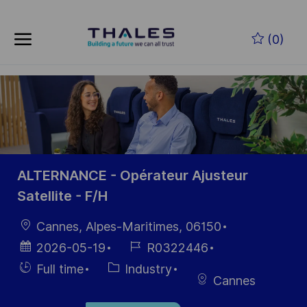
Skip to main content
(0)
-
ALTERNANCE - Opérateur Ajusteur
Satellite - F/H
Location
Cannes, Alpes-Maritimes, 06150
Posted
Job
2026-05-19
R0322446
Date
Id
Hiring
Category
Full time
Industry
Cannes
Type