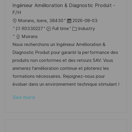
Ingénieur Amélioration & Diagnostic Produit -
F/H
L
P
Moirans, Isere, 38430
2026-08-03
o
J
o
C
R0330227
Full time
Industry
c
o
s
a
Moirans
a
b
t
t
Nous recherchons un Ingénieur Amélioration &
t
I
e
e
Diagnostic Produit pour garantir la performance des
i
d
d
g
produits non conformes et des retours SAV. Vous
o
D
o
animerez l'amélioration continue et piloterez les
n
a
r
formations nécessaires. Rejoignez-nous pour
t
y
évoluer dans un environnement technique stimulant !
e
See more