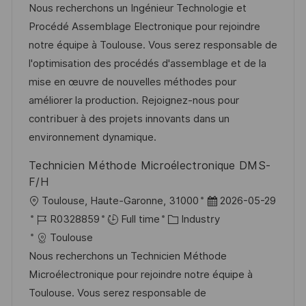
a
s
a
b
Nous recherchons un Ingénieur Technologie et
t
t
t
I
Procédé Assemblage Electronique pour rejoindre
i
e
e
d
notre équipe à Toulouse. Vous serez responsable de
o
d
g
l'optimisation des procédés d'assemblage et de la
n
D
o
mise en œuvre de nouvelles méthodes pour
a
r
améliorer la production. Rejoignez-nous pour
t
y
contribuer à des projets innovants dans un
e
environnement dynamique.
Technicien Méthode Microélectronique DMS-
F/H
L
P
Toulouse, Haute-Garonne, 31000
2026-05-29
o
J
C
o
R0328859
Full time
Industry
c
o
a
s
Toulouse
a
b
t
t
Nous recherchons un Technicien Méthode
t
I
e
e
Microélectronique pour rejoindre notre équipe à
i
d
g
d
Toulouse. Vous serez responsable de