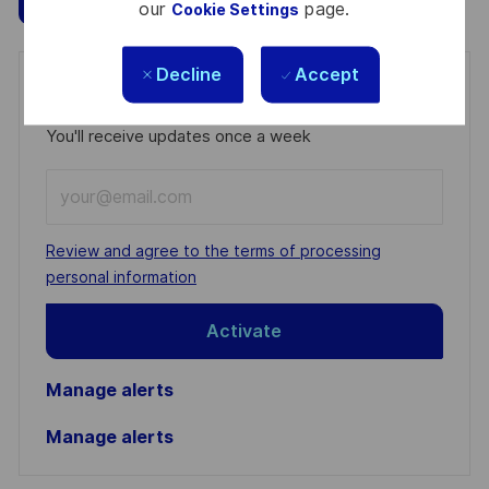
our
page.
Cookie Settings
Decline
Accept
Get notified for similar jobs
You'll receive updates once a week
Enter
Email
address
Required
Review and agree to the terms of processing
(Required)
personal information
Activate
Manage alerts
Manage alerts