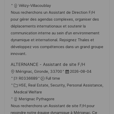
t
t
t
I
Vélizy-Villacoublay
i
e
e
d
Nous recherchons un Assistant de Direction F/H
o
d
g
pour gérer des agendas complexes, organiser des
n
D
o
déplacements internationaux et soutenir la
a
r
communication interne au sein d'un environnement
t
y
dynamique et international. Rejoignez Thales et
e
développez vos compétences dans un grand groupe
innovant.
ALTERNANCE - Assistant de site F/H
L
P
Mérignac, Gironde, 33700
2026-08-04
o
J
o
R0336689
Full time
c
o
C
s
HSE, Real Estate, Security, Personal Assistance,
a
b
a
t
Medical Welfare
t
I
t
e
Merignac Pythagore
i
d
e
d
Nous recherchons un Assistant de site F/H pour
o
g
D
rejoindre notre équipe dynamique à Mérignac. Ce