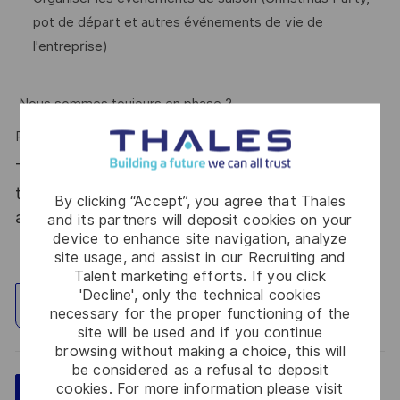
pot de départ et autres événements de vie de
l'entreprise)
Nous sommes toujours en phase ?
Rejoignez-nous!
Thales, entreprise Handi-Engagée, reconnait
tous les talents. La diversité est notre meilleur
By clicking “Accept”, you agree that Thales
atout. Postulez et rejoignez nous !
and its partners will deposit cookies on your
device to enhance site navigation, analyze
site usage, and assist in our Recruiting and
Talent marketing efforts. If you click
'Decline', only the technical cookies
Explore Location
necessary for the proper functioning of the
site will be used and if you continue
browsing without making a choice, this will
be considered as a refusal to deposit
cookies. For more information please visit
Save
Apply Now