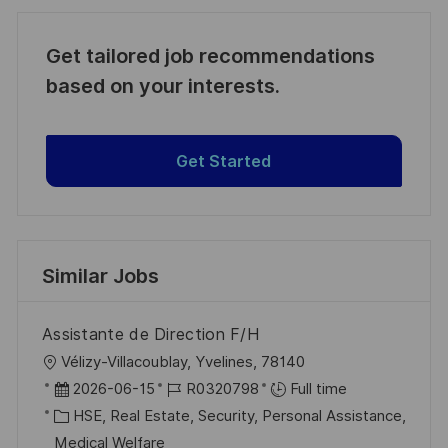
Get tailored job recommendations
based on your interests.
Get Started
Similar Jobs
Assistante de Direction F/H
L
Vélizy-Villacoublay, Yvelines, 78140
o
P
J
2026-06-15
R0320798
Full time
c
o
C
o
HSE, Real Estate, Security, Personal Assistance,
a
s
a
b
Medical Welfare