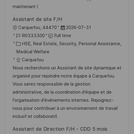
maintenant !
Assistant de site F/H
L
P
Carquefou, 44470
2026-07-31
o
J
o
R0333300
Full time
c
o
C
s
HSE, Real Estate, Security, Personal Assistance,
a
b
a
t
Medical Welfare
t
I
t
e
Carquefou
i
d
e
d
Nous recherchons un Assistant de site dynamique et
o
g
D
organisé pour rejoindre notre équipe à Carquefou.
n
o
a
Vous serez responsable de la gestion
r
t
administrative, de la coordination d'équipe et de
y
e
l'organisation d'événements internes. Rejoignez-
nous pour contribuer à un environnement de travail
inclusif et collaboratif.
Assistant de Direction F/H - CDD 5 mois