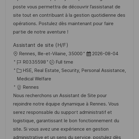
n
o
a
poste vous permettra de découvrir l’assistanat de
r
t
site tout en contribuant à la gestion quotidienne des
y
e
opérations. Postulez dès maintenant pour faire
partie de notre aventure !
Assistant de site (H/F)
L
P
Rennes, Ille-et-Vilaine, 35000
2026-08-04
o
J
o
R0335598
Full time
c
o
C
s
HSE, Real Estate, Security, Personal Assistance,
a
b
a
t
Medical Welfare
t
I
t
e
Rennes
i
d
e
d
Nous recherchons un Assistant de Site pour
o
g
D
rejoindre notre équipe dynamique à Rennes. Vous
n
o
a
serez responsable du support administratif et
r
t
logistique, garantissant le bon fonctionnement du
y
e
site. Si vous avez une expérience en gestion
administrative et un sens du service, postulez dès