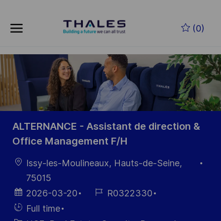
Skip to main content
Skip to main content
(0)
-
-
ALTERNANCE - Assistant de direction &
Office Management F/H
Location
Issy-les-Moulineaux, Hauts-de-Seine,
75015
Posted
Job
2026-03-20
R0322330
Date
Id
Hiring
Full time