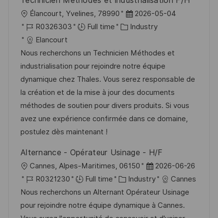
Technicien Méthodes et industrialisation F/H
L
P
Élancourt, Yvelines, 78990
2026-05-04
o
J
C
o
R0326303
Full time
Industry
c
o
a
s
Elancourt
a
b
t
t
Nous recherchons un Technicien Méthodes et
t
I
e
e
industrialisation pour rejoindre notre équipe
i
d
g
d
dynamique chez Thales. Vous serez responsable de
o
o
D
la création et de la mise à jour des documents
n
r
a
méthodes de soutien pour divers produits. Si vous
y
t
avez une expérience confirmée dans ce domaine,
e
postulez dès maintenant !
Alternance - Opérateur Usinage - H/F
L
P
Cannes, Alpes-Maritimes, 06150
2026-06-26
o
J
C
o
R0321230
Full time
Industry
Cannes
c
o
a
s
Nous recherchons un Alternant Opérateur Usinage
a
b
t
t
pour rejoindre notre équipe dynamique à Cannes.