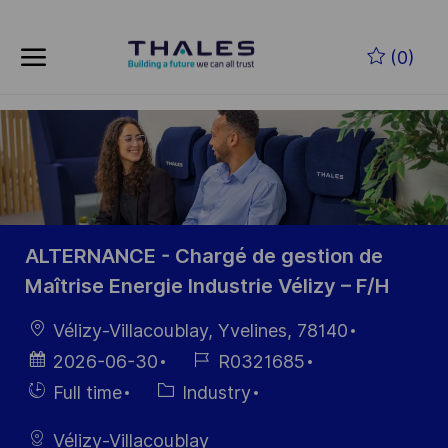
Skip to main content
Skip to main content
(0)
-
-
ALTERNANCE - Chargé de gestion de
Maîtrise Energie Industrie Vélizy – F/H
Location
Vélizy-Villacoublay, Yvelines, 78140
Posted
Job
2026-06-30
R0321685
Date
Id
Hiring
Category
Full time
Industry
Type
Vélizy-Villacoublay