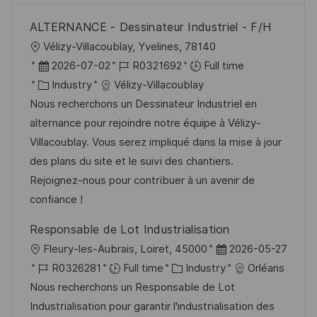
ALTERNANCE - Dessinateur Industriel - F/H
L
Vélizy-Villacoublay, Yvelines, 78140
o
P
J
2026-07-02
R0321692
Full time
c
o
C
o
Industry
Vélizy-Villacoublay
a
s
a
b
Nous recherchons un Dessinateur Industriel en
t
t
t
I
alternance pour rejoindre notre équipe à Vélizy-
i
e
e
d
Villacoublay. Vous serez impliqué dans la mise à jour
o
d
g
des plans du site et le suivi des chantiers.
n
D
o
Rejoignez-nous pour contribuer à un avenir de
a
r
confiance !
t
y
Responsable de Lot Industrialisation
e
L
P
Fleury-les-Aubrais, Loiret, 45000
2026-05-27
o
J
C
o
R0326281
Full time
Industry
Orléans
c
o
a
s
Nous recherchons un Responsable de Lot
a
b
t
t
Industrialisation pour garantir l'industrialisation des