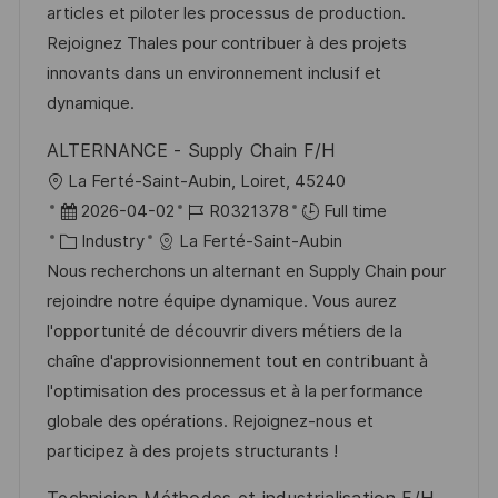
t
I
e
e
articles et piloter les processus de production.
i
d
g
d
Rejoignez Thales pour contribuer à des projets
o
o
D
innovants dans un environnement inclusif et
n
r
a
dynamique.
y
t
ALTERNANCE - Supply Chain F/H
e
L
La Ferté-Saint-Aubin, Loiret, 45240
o
P
J
2026-04-02
R0321378
Full time
c
o
C
o
Industry
La Ferté-Saint-Aubin
a
s
a
b
Nous recherchons un alternant en Supply Chain pour
t
t
t
I
rejoindre notre équipe dynamique. Vous aurez
i
e
e
d
l'opportunité de découvrir divers métiers de la
o
d
g
chaîne d'approvisionnement tout en contribuant à
n
D
o
l'optimisation des processus et à la performance
a
r
globale des opérations. Rejoignez-nous et
t
y
participez à des projets structurants !
e