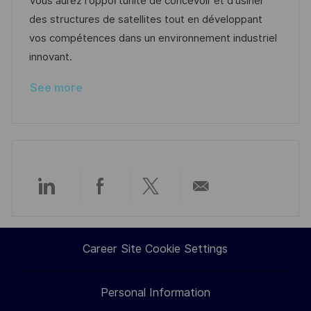
t
I
e
e
Vous aurez l'opportunité de concevoir et d'usiner
i
d
g
d
des structures de satellites tout en développant
o
o
D
vos compétences dans un environnement industriel
n
r
a
innovant.
y
t
See more
e
Share
Share
Share
Share
via
via
via
via
Career Site Cookie Settings
LinkedIn
Facebook
twitter
email
Personal Information