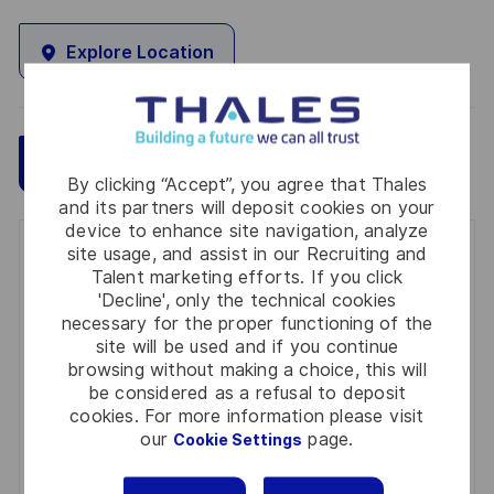
Explore Location
Save
Apply Now
By clicking “Accept”, you agree that Thales
and its partners will deposit cookies on your
device to enhance site navigation, analyze
site usage, and assist in our Recruiting and
Get notified for similar jobs
Talent marketing efforts. If you click
'Decline', only the technical cookies
You'll receive updates once a week
necessary for the proper functioning of the
site will be used and if you continue
Enter
browsing without making a choice, this will
Email
be considered as a refusal to deposit
address
cookies. For more information please visit
Required
Review and agree to the terms of processing
our
page.
Cookie Settings
(Required)
personal information