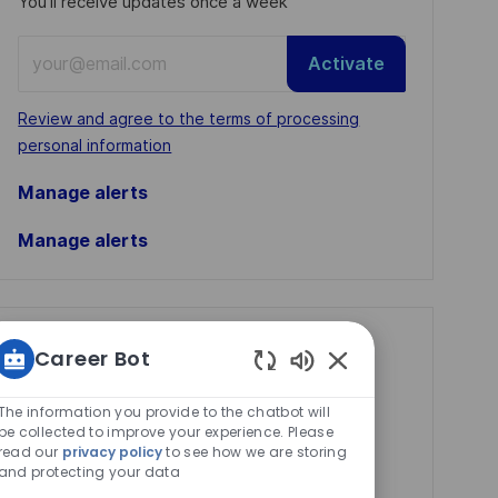
You'll receive updates once a week
Enter
Activate
Email
address
Required
Review and agree to the terms of processing
(Required)
personal information
Manage alerts
Manage alerts
Get tailored job
Career Bot
recommendations
Enabled
Chatbot
based on your
The information you provide to the chatbot will
Sounds
be collected to improve your experience. Please
interests.
read our
privacy policy
to see how we are storing
and protecting your data