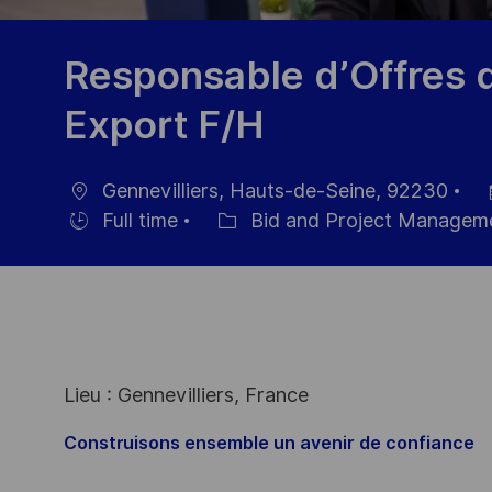
Responsable d’Offres 
Export F/H
Gennevilliers, Hauts-de-Seine, 92230
Location
Po
Full time
Bid and Project Managem
Hiring
Category
Da
Type
Lieu : Gennevilliers, France
Construisons ensemble un avenir de confiance