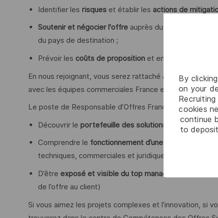
Identifier les
risques
et établir les
actions de mitigati
Soutenir et négocier l'offre
auprès du client en coordi
du pays de destination ;
Prévoir les
coûts de proposition
et en assurer le suivi 
En nous rejoignant, vous serez rattaché au Directeur des
By clickin
on your de
avec les équipes commerciales France et Export, ainsi 
Recruiting 
Le poste de Responsable d’Offres France et Export of
cookies ne
continue b
Découvrir le
portefeuille des solutions de Thales
to deposit
Comprendre le
fonctionnement d’une entreprise multi
techniques, commerciales et juridiques lors de l’élabo
D’être
exposé et visible du top management
lors des
de l’offre au client)
Si vous aimez les projets complexes et l’innovation, s
trouverez dans le centre de Compétences des Offres S