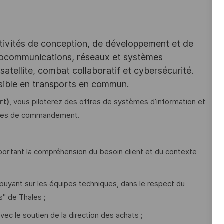
tivités de conception, de développement et de
iocommunications, réseaux et systèmes
satellite, combat collaboratif et cybersécurité.
ssible en transports en commun.
rt)
, vous piloterez des offres de systèmes d’information et
èmes de commandement.
ortant la compréhension du besoin client et du contexte
puyant sur les équipes techniques, dans le respect du
" de Thales ;
vec le soutien de la direction des achats ;