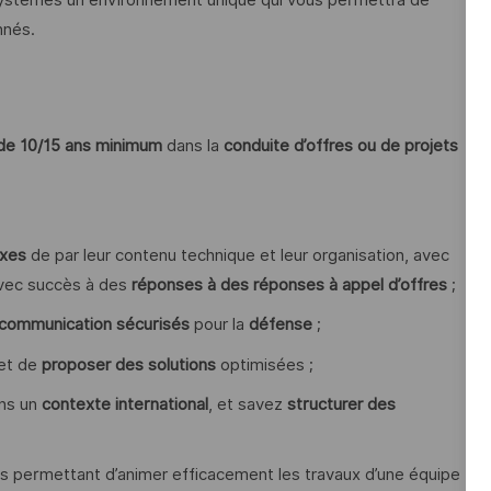
nnés.
de 10/15 ans minimum
dans la
conduite d’offres
ou de projets
xes
de par leur contenu technique et leur organisation, avec
 avec succès à des
réponses à des réponses à appel d’offres
;
 communication sécurisés
pour la
défense
;
 et de
proposer des solutions
optimisées ;
ns un
contexte international
, et savez
structurer des
 permettant d’animer efficacement les travaux d’une équipe