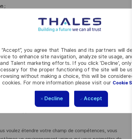
on
;
nation avec les directions commerciales et la structure Thales
et le contrôle.
 Offres de Systèmes et travaillerez en étroite coordination
g “Accept”, you agree that Thales and its partners will depo
vice to enhance site navigation, analyze site usage, and as
qu’avec les équipes des directions business concernées.
and Talent marketing efforts. If you click 'Decline', only t
fre une
opportunité unique
de :
cessary for the proper functioning of the site will be used
rowsing without making a choice, this will be considered a
 cookies. For more information please visit our
Cookie Set
nationale
, en interagissant avec l’ensemble des métiers
Decline
Accept
ration des offres
 revues d’approbation des offres (autorisation de soumission
i vous voulez étendre votre champ de compétences, vous
ystèmes un environnement unique qui vous permettra de