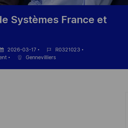
de Systèmes France et
2026-03-17
R0321023
sted
Job
ent
Gennevilliers
te
Id