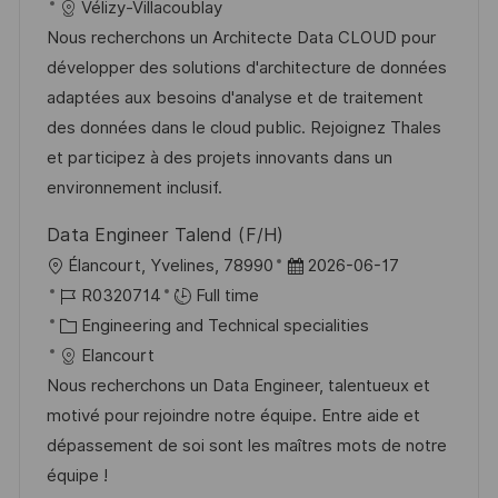
a
s
a
b
Vélizy-Villacoublay
t
t
t
I
Nous recherchons un Architecte Data CLOUD pour
i
e
e
d
développer des solutions d'architecture de données
o
d
g
adaptées aux besoins d'analyse et de traitement
n
D
o
des données dans le cloud public. Rejoignez Thales
a
r
et participez à des projets innovants dans un
t
y
environnement inclusif.
e
Data Engineer Talend (F/H)
L
P
Élancourt, Yvelines, 78990
2026-06-17
o
J
o
R0320714
Full time
c
o
C
s
Engineering and Technical specialities
a
b
a
t
Elancourt
t
I
t
e
Nous recherchons un Data Engineer, talentueux et
i
d
e
d
motivé pour rejoindre notre équipe. Entre aide et
o
g
D
dépassement de soi sont les maîtres mots de notre
n
o
a
équipe !