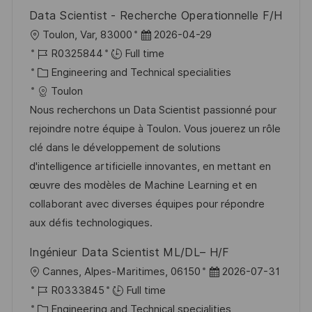
r
t
Data Scientist - Recherche Operationnelle F/H
y
e
L
P
Toulon, Var, 83000
2026-04-29
o
J
o
R0325844
Full time
c
o
C
s
Engineering and Technical specialities
a
b
a
t
Toulon
t
I
t
e
Nous recherchons un Data Scientist passionné pour
i
d
e
d
rejoindre notre équipe à Toulon. Vous jouerez un rôle
o
g
D
clé dans le développement de solutions
n
o
a
d'intelligence artificielle innovantes, en mettant en
r
t
œuvre des modèles de Machine Learning et en
y
e
collaborant avec diverses équipes pour répondre
aux défis technologiques.
Ingénieur Data Scientist ML/DL– H/F
L
P
Cannes, Alpes-Maritimes, 06150
2026-07-31
o
J
o
R0333845
Full time
c
o
C
s
Engineering and Technical specialities