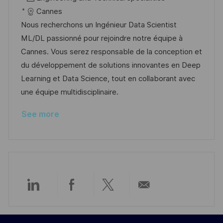
a
b
a
t
Cannes
t
I
t
e
Nous recherchons un Ingénieur Data Scientist
i
d
e
d
ML/DL passionné pour rejoindre notre équipe à
o
g
D
Cannes. Vous serez responsable de la conception et
n
o
a
du développement de solutions innovantes en Deep
r
t
Learning et Data Science, tout en collaborant avec
y
e
une équipe multidisciplinaire.
See more
Share
Share
Share
Share
via
via
via
via