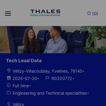
Skip to main content
Skip to main content
(0)
-
-
Tech Lead Data
Location
Vélizy-Villacoublay, Yvelines, 78140
Posted
Job
2026-07-30
R0320772
Date
Id
Hiring
Full time
Type
Category
Engineering and Technical specialities
Vélizy