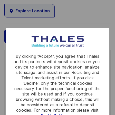
Explore Location
Save
Apply Now
By clicking “Accept”, you agree that Thales
Get notified for similar jobs
and its partners will deposit cookies on your
device to enhance site navigation, analyze
You'll receive updates once a week
site usage, and assist in our Recruiting and
Talent marketing efforts. If you click
Enter
'Decline', only the technical cookies
Email
necessary for the proper functioning of the
site will be used and if you continue
address
Required
Review and agree to the terms of processing
browsing without making a choice, this will
(Required)
personal information
be considered as a refusal to deposit
cookies. For more information please visit