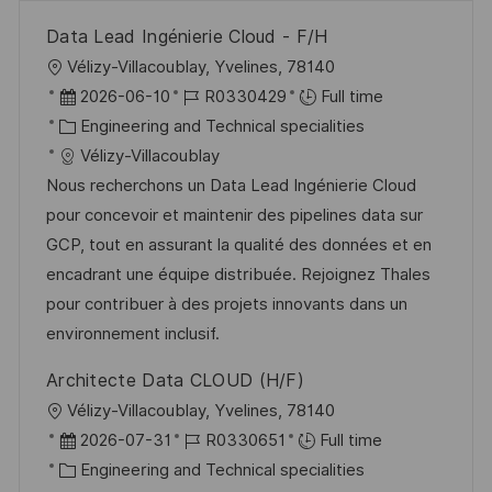
Data Lead Ingénierie Cloud - F/H
L
Vélizy-Villacoublay, Yvelines, 78140
o
P
J
2026-06-10
R0330429
Full time
c
o
C
o
Engineering and Technical specialities
a
s
a
b
Vélizy-Villacoublay
t
t
t
I
Nous recherchons un Data Lead Ingénierie Cloud
i
e
e
d
pour concevoir et maintenir des pipelines data sur
o
d
g
GCP, tout en assurant la qualité des données et en
n
D
o
encadrant une équipe distribuée. Rejoignez Thales
a
r
pour contribuer à des projets innovants dans un
t
y
environnement inclusif.
e
Architecte Data CLOUD (H/F)
L
Vélizy-Villacoublay, Yvelines, 78140
o
P
J
2026-07-31
R0330651
Full time
c
o
C
o
Engineering and Technical specialities