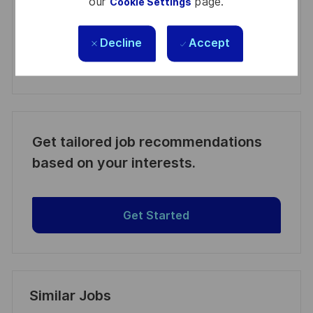
our
page.
Activate
Cookie Settings
Manage alerts
Decline
Accept
Manage alerts
Get tailored job recommendations
based on your interests.
Get Started
Similar Jobs