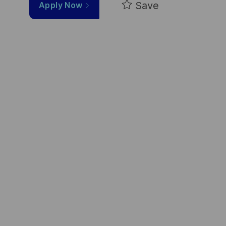
Save
Apply Now