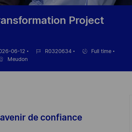
ansformation Project
026-06-12
R0320634
Full time
Job
Hiring
Meudon
Id
Type
avenir de confiance