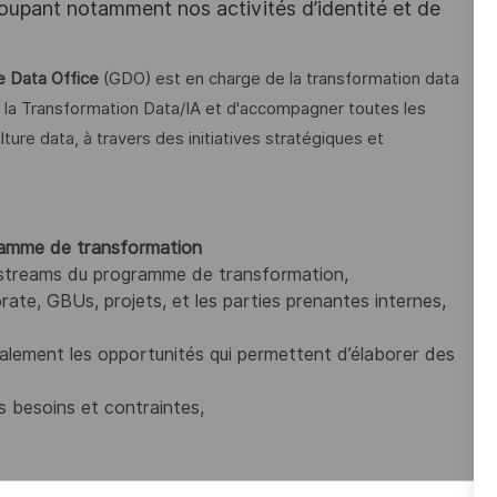
oupant notamment nos activités d’identité et de
 Data Office
(GDO) est en charge de la transformation data
r la Transformation Data/IA et d'accompagner toutes les
lture data, à travers des initiatives stratégiques et
ramme de transformation
orkstreams du programme de transformation,
rate, GBUs, projets, et les parties prenantes internes,
également les opportunités qui permettent d’élaborer des
s besoins et contraintes,