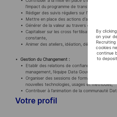
Contribuer à la mise en place d’indicateurs de 
l'impact du programme de transformation,
Rédiger des suivis réguliers sur l’avancement 
Mettre en place des actions d’amélioration des
Générer de la valeur au travers d’initiatives dat
By clickin
Capitaliser sur les cross fertilisation, les éch
on your de
constante,
Recruiting 
Animer des ateliers, idéation, définition et va
cookies ne
continue b
to deposit
Gestion du Changement :
Etablir des relations de confiance entre stakeh
management, l’équipe Data Gouvernance,
Organiser des sessions de formation et des atel
nouvelles technologies, usages et méthodes,
Contribuer à l’animation de la communauté Dat
Votre profil