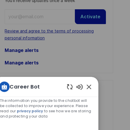
You'll receive updates once a week
Enter
Activate
Email
address
Required
Review and agree to the terms of processing
(Required)
personal information
Manage alerts
Manage alerts
Career Bot
Get tailored job
Enabled
recommendations
Chatbot
The information you provide to the chatbot will
Sounds
be collected to improve your experience. Please
based on your
read our
privacy policy
to see how we are storing
and protecting your data
interests.