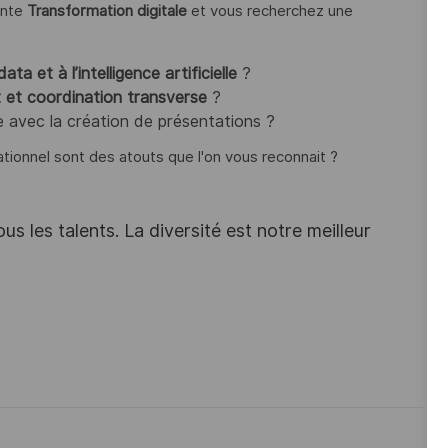
ante
Transformation digitale
et vous recherchez une
data et à l’intelligence artificielle
?
t et coordination transverse
?
se avec la création de présentations ?
ationnel sont des atouts que l'on vous reconnait ?
s les talents. La diversité est notre meilleur