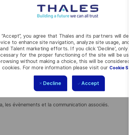
performance pour mesurer l’avancement, l’efficacité et
du programme et les résultats obtenus,
 indicateurs,
a,
g “Accept”, you agree that Thales and its partners will depo
anges de bonnes pratiques dans un objectif d’optimisation
vice to enhance site navigation, analyze site usage, and as
and Talent marketing efforts. If you click 'Decline', only t
lorisation de nouveaux cas d’usages data,
cessary for the proper functioning of the site will be used
rowsing without making a choice, this will be considered a
 cookies. For more information please visit our
Cookie Set
olders : Data Office des entités, IS/IT, fonctions data
Decline
Accept
iers pour les employés afin de faciliter l'adoption des
a, les évènements et la communication associés.