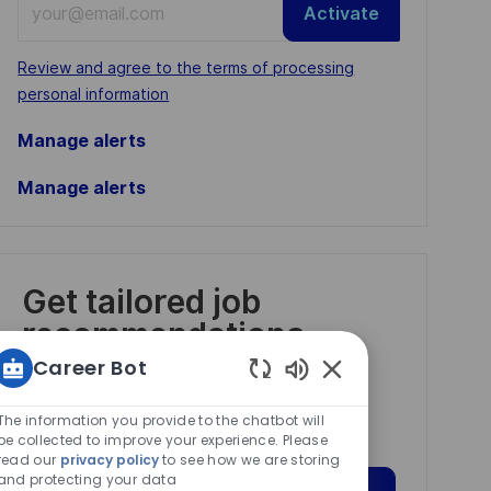
Activate
Email
address
Required
Review and agree to the terms of processing
(Required)
personal information
Manage alerts
Manage alerts
Get tailored job
recommendations
based on your
Career Bot
interests.
Enabled
Chatbot
The information you provide to the chatbot will
Sounds
be collected to improve your experience. Please
read our
privacy policy
to see how we are storing
and protecting your data