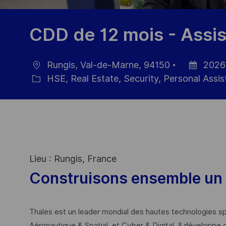
CDD de 12 mois - Assi
Rungis, Val-de-Marne, 94150
2026
Location
Posted
HSE, Real Estate, Security, Personal Assi
Category
Date
Lieu : Rungis, France
Construisons ensemble un 
Thales est un leader mondial des hautes technologies spé
Aéronautique & Spatial, et Cyber & Digital. Il développe 