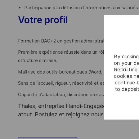
Participation à la diffusion d’informations aux salarié
Votre profil
Formation BAC+2 en gestion administrative, assistanat, 
Première expérience réussie dans un rôle administratif, 
By clickin
structure similaire.
on your de
Recruiting 
Maîtrise des outils bureautiques (Word, Excel) et aisanc
cookies ne
continue b
Sens de l’accueil, rigueur, réactivité et esprit d’équipe.
to deposit
Capacité d’adaptation, discrétion professionnelle et sen
Thales, entreprise Handi-Engagée, reconnait tou
atout. Postulez et rejoignez nous !