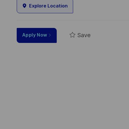
Explore Location
Save
Apply Now