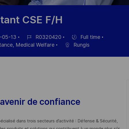
stant CSE F/H
-05-13
R0320420
Full time
Job
Hiring
stance, Medical Welfare
Rungis
Id
Type
avenir de confiance
cialisé dans trois secteurs d’activité : Défense & Sécurité,
des produits et solutions qui contribuent à un monde plus sûr,