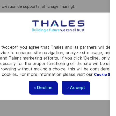
s (création de supports, affichage, mailing).
comptabilité ou équivalent.
idéalement au sein d’un CSE, d'une association ou d'une
g “Accept”, you agree that Thales and its partners will depo
vice to enhance site navigation, analyze site usage, and as
and Talent marketing efforts. If you click 'Decline', only t
e avec les outils numériques de gestion.
cessary for the proper functioning of the site will be used
rowsing without making a choice, this will be considered a
 cookies. For more information please visit our
Cookie Set
s du service.
Decline
Accept
s les talents. La diversité est notre meilleur