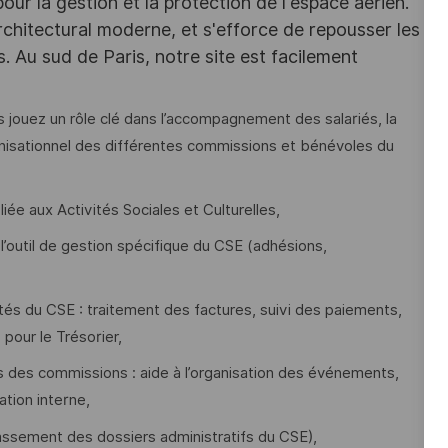
r la gestion et la protection de l'espace aérien.
chitectural moderne, et s'efforce de repousser les
s. Au sud de Paris, notre site est facilement
jouez un rôle clé dans l’accompagnement des salariés, la
rganisationnel des différentes commissions et bénévoles du
ée aux Activités Sociales et Culturelles,
’outil de gestion spécifique du CSE (adhésions,
vités du CSE : traitement des factures, suivi des paiements,
pour le Trésorier,
des commissions : aide à l’organisation des événements,
ation interne,
lassement des dossiers administratifs du CSE),