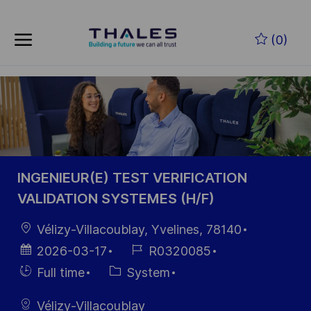
Skip to main content
Skip to main content
(0)
-
-
INGENIEUR(E) TEST VERIFICATION
VALIDATION SYSTEMES (H/F)
Location
Vélizy-Villacoublay, Yvelines, 78140
Posted
Job
2026-03-17
R0320085
Date
Id
Hiring
Category
Full time
System
Type
Vélizy-Villacoublay