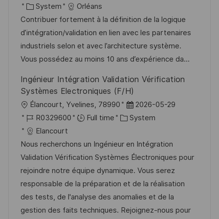
c
o
C
o
System
Orléans
a
s
a
b
Contribuer fortement à la définition de la logique
t
t
t
I
d’intégration/validation en lien avec les partenaires
i
e
e
d
industriels selon et avec l’architecture système.
o
d
g
Vous possédez au moins 10 ans d’expérience da...
n
D
o
Ingénieur Intégration Validation Vérification
a
r
Systèmes Electroniques (F/H)
t
y
L
P
Élancourt, Yvelines, 78990
2026-05-29
e
o
J
C
o
R0329600
Full time
System
c
o
a
s
Elancourt
a
b
t
t
Nous recherchons un Ingénieur en Intégration
t
I
e
e
Validation Vérification Systèmes Électroniques pour
i
d
g
d
rejoindre notre équipe dynamique. Vous serez
o
o
D
responsable de la préparation et de la réalisation
n
r
a
des tests, de l'analyse des anomalies et de la
y
t
gestion des faits techniques. Rejoignez-nous pour