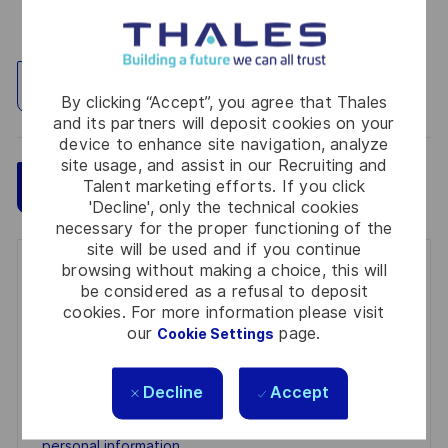
Explore Location
By clicking “Accept”, you agree that Thales
and its partners will deposit cookies on your
device to enhance site navigation, analyze
site usage, and assist in our Recruiting and
Talent marketing efforts. If you click
Save
Apply Now
'Decline', only the technical cookies
necessary for the proper functioning of the
site will be used and if you continue
browsing without making a choice, this will
Get notified for similar jobs
be considered as a refusal to deposit
cookies. For more information please visit
You'll receive updates once a week
our
page.
Cookie Settings
Enter
Email
Decline
Accept
address
Required
Review and agree to the terms of processing
(Required)
personal information