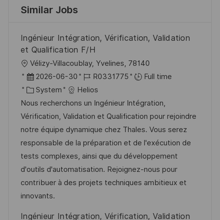
Similar Jobs
Ingénieur Intégration, Vérification, Validation
et Qualification F/H
L
Vélizy-Villacoublay, Yvelines, 78140
o
P
J
2026-06-30
R0331775
Full time
c
o
C
o
System
Helios
a
s
a
b
Nous recherchons un Ingénieur Intégration,
t
t
t
I
Vérification, Validation et Qualification pour rejoindre
i
e
e
d
notre équipe dynamique chez Thales. Vous serez
o
d
g
responsable de la préparation et de l'exécution de
n
D
o
tests complexes, ainsi que du développement
a
r
d'outils d'automatisation. Rejoignez-nous pour
t
y
contribuer à des projets techniques ambitieux et
e
innovants.
Ingénieur Intégration, Vérification, Validation