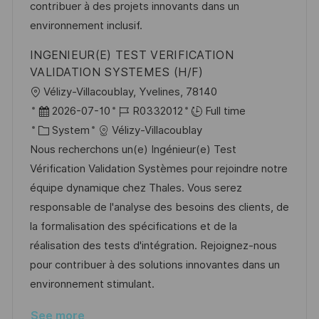
e
contribuer à des projets innovants dans un
environnement inclusif.
INGENIEUR(E) TEST VERIFICATION
VALIDATION SYSTEMES (H/F)
L
Vélizy-Villacoublay, Yvelines, 78140
o
P
J
2026-07-10
R0332012
Full time
c
o
C
o
System
Vélizy-Villacoublay
a
s
a
b
Nous recherchons un(e) Ingénieur(e) Test
t
t
t
I
Vérification Validation Systèmes pour rejoindre notre
i
e
e
d
équipe dynamique chez Thales. Vous serez
o
d
g
responsable de l'analyse des besoins des clients, de
n
D
o
la formalisation des spécifications et de la
a
r
réalisation des tests d'intégration. Rejoignez-nous
t
y
pour contribuer à des solutions innovantes dans un
e
environnement stimulant.
See more