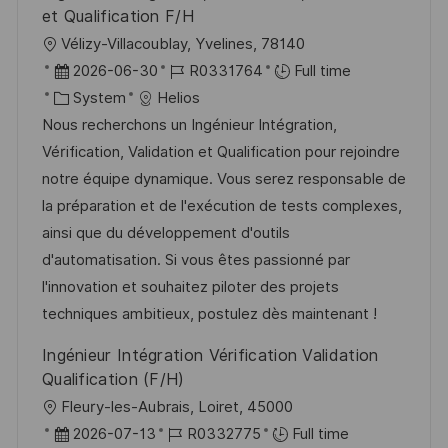
et Qualification F/H
L
Vélizy-Villacoublay, Yvelines, 78140
o
P
J
2026-06-30
R0331764
Full time
c
o
C
o
System
Helios
a
s
a
b
Nous recherchons un Ingénieur Intégration,
t
t
t
I
Vérification, Validation et Qualification pour rejoindre
i
e
e
d
notre équipe dynamique. Vous serez responsable de
o
d
g
la préparation et de l'exécution de tests complexes,
n
D
o
ainsi que du développement d'outils
a
r
d'automatisation. Si vous êtes passionné par
t
y
l'innovation et souhaitez piloter des projets
e
techniques ambitieux, postulez dès maintenant !
Ingénieur Intégration Vérification Validation
Qualification (F/H)
L
Fleury-les-Aubrais, Loiret, 45000
o
P
J
2026-07-13
R0332775
Full time