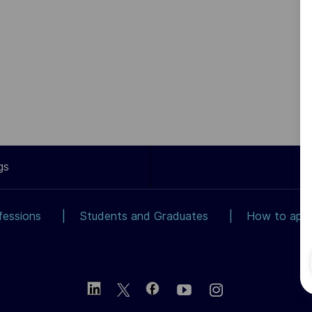
gs
fessions
Students and Graduates
How to app