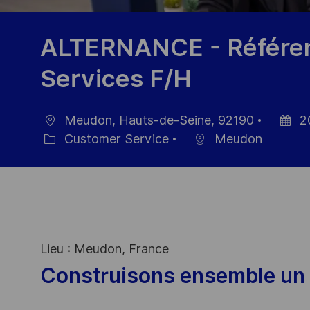
ALTERNANCE - Référent
Services F/H
Meudon, Hauts-de-Seine, 92190
2
Location
Posted
Customer Service
Meudon
Category
Date
Lieu : Meudon, France
Construisons ensemble un 