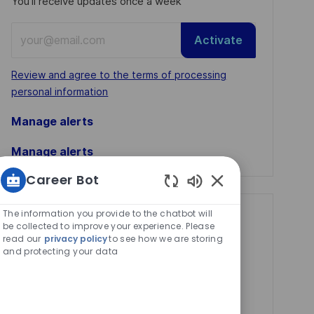
You'll receive updates once a week
Enter
Activate
Email
address
Required
Review and agree to the terms of processing
(Required)
personal information
Manage alerts
Manage alerts
Career Bot
Enabled
Chatbot
The information you provide to the chatbot will
Get tailored job
Sounds
be collected to improve your experience. Please
read our
privacy policy
to see how we are storing
recommendations
and protecting your data
based on your
interests.