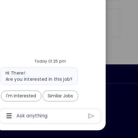
Share
Share
Share
Share
via
via
via
via
LinkedIn
Facebook
twitter
email
Today 01:25 pm
Bot
Hi There!
Personal Information
message
Are you interested in this job?
I'm interested
Similar Jobs
ly?
Why join us?
Chatbot
User
Input
Box
With
Send