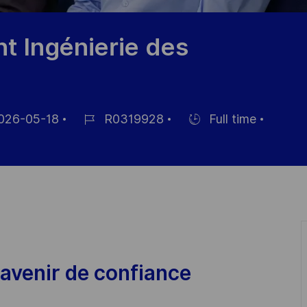
 Ingénierie des
026-05-18
R0319928
Full time
Job
Hiring
Id
Type
avenir de confiance