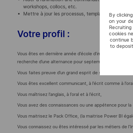
workshops, collocs, etc.
Mettre à jour les processus, templates et autres 
By clickin
on your de
Recruiting 
Votre profil :
cookies ne
continue b
to deposit
Vous êtes en dernière année d’école d’ingénieur ou de 
recherche d’une alternance pour septembre 2026 ?
Vous faites preuve d’un grand esprit de synthèse et trav
Vous êtes excellent communicant, à l’écrit comme à l’oral
Vous maîtrisez l’anglais, à l’oral et à l’écrit,
Vous avez des connaissances ou une appétence pour la
Vous maitrisez le Pack Office, (la maitrise Power BI éga
Vous connaissez ou êtes intéressé par les métiers de l’I