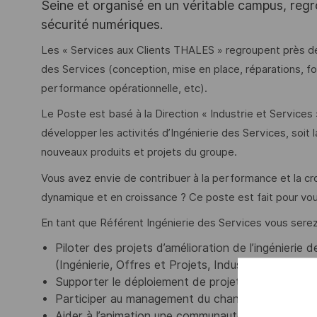
Seine et organisé en un véritable campus, regr
sécurité numériques.
Les « Services aux Clients THALES » regroupent près de
des Services (conception, mise en place, réparations, f
performance opérationnelle, etc).
Le Poste est basé à la Direction « Industrie et Services »
développer les activités d’Ingénierie des Services, soit 
nouveaux produits et projets du groupe.
Vous avez envie de contribuer à la performance et la cr
dynamique et en croissance ? Ce poste est fait pour vou
En tant que Référent Ingénierie des Services vous serez
Piloter des projets d’amélioration de l’ingénierie
(Ingénierie, Offres et Projets, Industrie, Qualité, e
Supporter le déploiement de projets pilotes sur l’
Participer au management du changement pour dif
Aider à l’animation une communauté de professionn