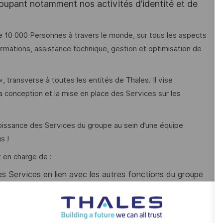
oupant notamment nos activités d’identité et de
 10 000 Personnes à travers le monde, sur tous les aspects
ormations, assistance technique, gestion et optimisation de
, transverse à toutes les entités de Thales. Il vise
la conception et la mise en place des Services sur les
oissance des Services du groupe au sein d’une équipe
s !
 en charge de :
 des Services en lien avec les autres fonctions du groupe
tc) ;
ingénierie des Services au sein du groupe ;
fuser ces améliorations au sein du groupe ;
els de l’ingénierie des Services par l’organisation de