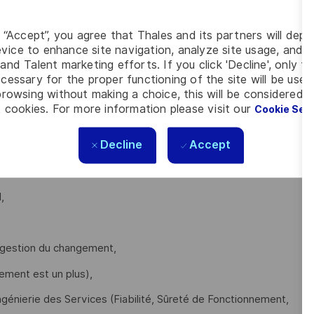
documents structurants de l’Ingénierie des Services.
g “Accept”, you agree that Thales and its partners will depo
vice to enhance site navigation, analyze site usage, and as
and Talent marketing efforts. If you click 'Decline', only t
cessary for the proper functioning of the site will be used
rowsing without making a choice, this will be considered a
 cookies. For more information please visit our
Cookie Set
Master en management et gestion de projets et vous êtes à la
Decline
Accept
aillez de manière structurée,
,
 gestion du changement,
lement est un plus),
ngénierie des Services (Fiabilité, Sûreté de Fonctionnement,