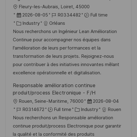
L
Fleury-les-Aubrais, Loiret, 45000
o
P
J
2026-08-05
R0334482
Full time
c
o
C
o
Industry
Orléans
a
s
a
b
Nous recherchons un Ingénieur Lean Amélioration
t
t
t
I
Continue pour accompagner nos équipes dans
i
e
e
d
l'amélioration de leurs performances et la
o
d
g
transformation de leurs projets. Rejoignez-nous
n
D
o
pour contribuer à des initiatives innovantes mêlant
a
r
excellence opérationnelle et digitalisation.
t
y
Responsable amélioration continue
e
produit/process Electronique - F/H
L
P
Rouen, Seine-Maritime, 76000
2026-08-04
o
J
C
o
R0314672
Full time
Industry
Rouen
c
o
a
s
Nous recherchons un Responsable amélioration
a
b
t
t
continue produit/process Electronique pour garantir
t
I
e
e
la qualité et la conformité des produits