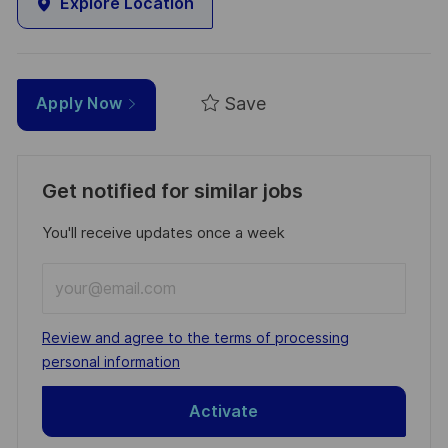
Explore Location
Save
Apply Now
Get notified for similar jobs
You'll receive updates once a week
Enter
Email
address
Required
Review and agree to the terms of processing
(Required)
personal information
Activate