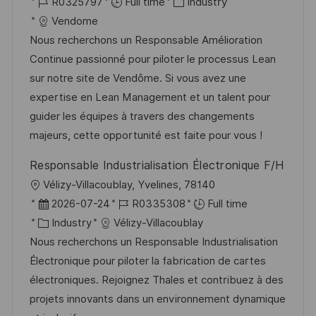
o
J
C
o
R0325797
Full time
Industry
c
o
a
s
Vendome
a
b
t
t
Nous recherchons un Responsable Amélioration
t
I
e
e
Continue passionné pour piloter le processus Lean
i
d
g
d
sur notre site de Vendôme. Si vous avez une
o
o
D
expertise en Lean Management et un talent pour
n
r
a
guider les équipes à travers des changements
y
t
majeurs, cette opportunité est faite pour vous !
e
Responsable Industrialisation Électronique F/H
L
Vélizy-Villacoublay, Yvelines, 78140
o
P
J
2026-07-24
R0335308
Full time
c
o
C
o
Industry
Vélizy-Villacoublay
a
s
a
b
Nous recherchons un Responsable Industrialisation
t
t
t
I
Électronique pour piloter la fabrication de cartes
i
e
e
d
électroniques. Rejoignez Thales et contribuez à des
o
d
g
projets innovants dans un environnement dynamique