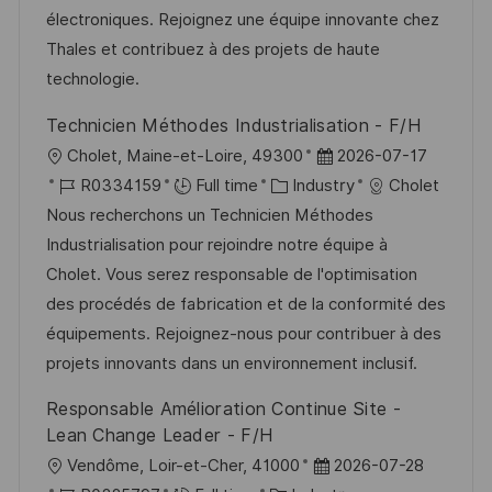
i
d
g
d
électroniques. Rejoignez une équipe innovante chez
o
o
D
Thales et contribuez à des projets de haute
n
r
a
technologie.
y
t
Technicien Méthodes Industrialisation - F/H
e
L
P
Cholet, Maine-et-Loire, 49300
2026-07-17
o
J
C
o
R0334159
Full time
Industry
Cholet
c
o
a
s
Nous recherchons un Technicien Méthodes
a
b
t
t
Industrialisation pour rejoindre notre équipe à
t
I
e
e
Cholet. Vous serez responsable de l'optimisation
i
d
g
d
des procédés de fabrication et de la conformité des
o
o
D
équipements. Rejoignez-nous pour contribuer à des
n
r
a
projets innovants dans un environnement inclusif.
y
t
Responsable Amélioration Continue Site -
e
Lean Change Leader - F/H
L
P
Vendôme, Loir-et-Cher, 41000
2026-07-28