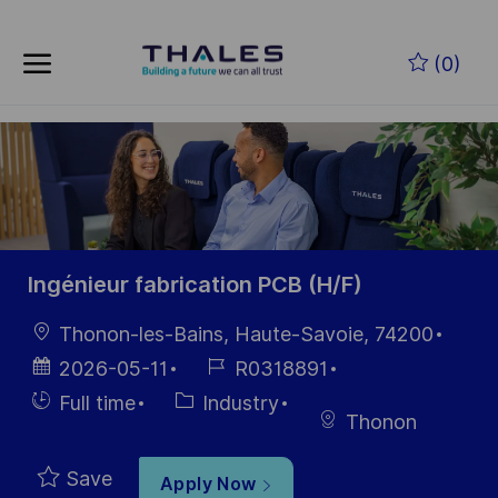
Skip to main content
Skip to main content
(0)
-
-
Ingénieur fabrication PCB (H/F)
Location
Thonon-les-Bains, Haute-Savoie, 74200
Posted
Job
2026-05-11
R0318891
Date
Id
Hiring
Category
Full time
Industry
Thonon
Type
Save
Apply Now