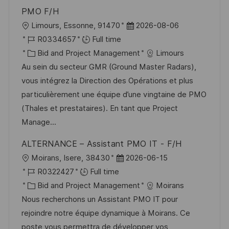
t
y
PMO F/H
e
L
P
Limours, Essonne, 91470
2026-08-06
o
J
o
R0334657
Full time
c
o
C
s
Bid and Project Management
Limours
a
b
a
t
Au sein du secteur GMR (Ground Master Radars),
t
I
t
e
vous intégrez la Direction des Opérations et plus
i
d
e
d
particulièrement une équipe d’une vingtaine de PMO
o
g
D
(Thales et prestataires). En tant que Project
n
o
a
Manage...
r
t
ALTERNANCE – Assistant PMO IT - F/H
y
e
L
P
Moirans, Isere, 38430
2026-06-15
o
J
o
R0322427
Full time
c
o
C
s
Bid and Project Management
Moirans
a
b
a
t
Nous recherchons un Assistant PMO IT pour
t
I
t
e
rejoindre notre équipe dynamique à Moirans. Ce
i
d
e
d
poste vous permettra de développer vos