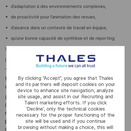
d’adaptation à des environnements complexes,
de proactivité pour l’animation des revues,
d’aisance dans un contexte de travail en équipe,
qu’une bonne capacité de synthèse et de reporting
Vous devez maitrisez l'anglais.
Le poste est basé à Rungis.
Thales, entreprise Handi-Engagée, reconnait
By clicking “Accept”, you agree that Thales
tous les talents. La diversité est notre meilleur
and its partners will deposit cookies on your
atout. Postulez et rejoignez nous !
device to enhance site navigation, analyze
site usage, and assist in our Recruiting and
Le poste pouvant nécessiter d'accéder à des
Talent marketing efforts. If you click
informations relevant du secret de la défense
'Decline', only the technical cookies
nationale, la personne retenue fera l'objet d'une
necessary for the proper functioning of the
procédure d’habilitation, conformément aux
site will be used and if you continue
browsing without making a choice, this will
dispositions des articles R.2311-1 et suivants du