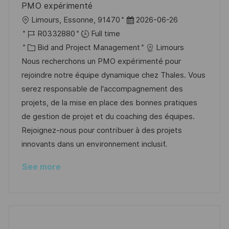
PMO expérimenté
L
P
Limours, Essonne, 91470
2026-06-26
o
J
o
R0332880
Full time
c
o
C
s
Bid and Project Management
Limours
a
b
a
t
Nous recherchons un PMO expérimenté pour
t
I
t
e
rejoindre notre équipe dynamique chez Thales. Vous
i
d
e
d
serez responsable de l'accompagnement des
o
g
D
projets, de la mise en place des bonnes pratiques
n
o
a
de gestion de projet et du coaching des équipes.
r
t
Rejoignez-nous pour contribuer à des projets
y
e
innovants dans un environnement inclusif.
See more