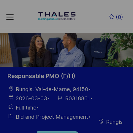
Skip to main content
Skip to main content
(0)
-
-
Responsable PMO (F/H)
Location
Rungis, Val-de-Marne, 94150
Posted
Job
2026-03-03
R0318861
Date
Id
Hiring
Full time
Type
Category
Bid and Project Management
Rungis