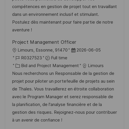
o
g
D
compétences en gestion de projet tout en travaillant
n
o
a
dans un environnement inclusif et stimulant.
r
t
Postulez dès maintenant pour faire partie de notre
y
e
aventure !
Project Management Officer
L
P
Limours, Essonne, 91470
2026-06-05
o
J
o
R0327523
Full time
c
o
C
s
Bid and Project Management
Limours
a
b
a
t
Nous recherchons un Responsable de la gestion de
t
I
t
e
projet pour piloter un portefeuille de projets au sein
i
d
e
d
de Thales. Vous travaillerez en étroite collaboration
o
g
D
avec le Program Manager et serez responsable de
n
o
a
la planification, de l'analyse financière et de la
r
t
gestion des risques. Rejoignez-nous pour contribuer
y
e
à un avenir de confiance !