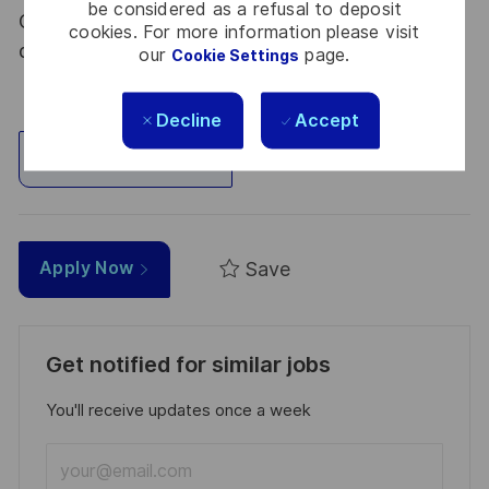
be considered as a refusal to deposit
Code de la défense et de l’IGI 1300 SGDSN/PSE
cookies. For more information please visit
du 09 août 2021.
our
page.
Cookie Settings
Decline
Accept
Explore Location
Save
Apply Now
Get notified for similar jobs
You'll receive updates once a week
Enter
Email