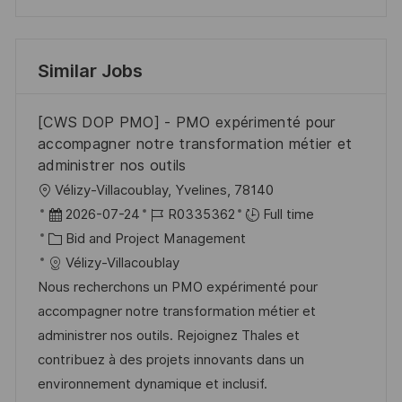
Similar Jobs
[CWS DOP PMO] - PMO expérimenté pour
accompagner notre transformation métier et
administrer nos outils
L
Vélizy-Villacoublay, Yvelines, 78140
o
P
J
2026-07-24
R0335362
Full time
c
o
C
o
Bid and Project Management
a
s
a
b
Vélizy-Villacoublay
t
t
t
I
Nous recherchons un PMO expérimenté pour
i
e
e
d
accompagner notre transformation métier et
o
d
g
administrer nos outils. Rejoignez Thales et
n
D
o
contribuez à des projets innovants dans un
a
r
environnement dynamique et inclusif.