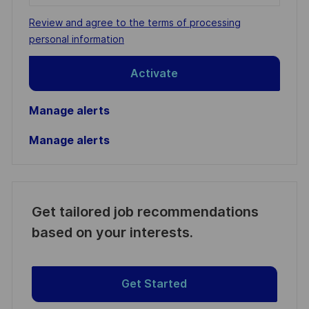
address
Required
Review and agree to the terms of processing
(Required)
personal information
Activate
Manage alerts
Manage alerts
Get tailored job recommendations
based on your interests.
Get Started