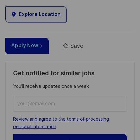
Explore Location
Save
Apply Now
Get notified for similar jobs
You'll receive updates once a week
Enter
Email
address
Required
Review and agree to the terms of processing
(Required)
personal information