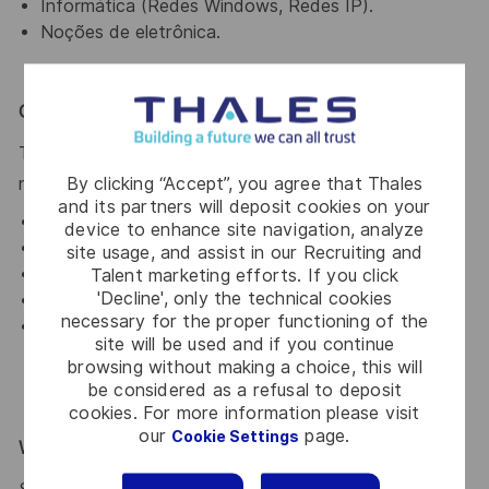
Informática (Redes Windows, Redes IP).
Noções de eletrônica.
O que oferecemos
Thales oferece um programa de benefícios para
By clicking “Accept”, you agree that Thales
nossos estagiários que inclui:
and its partners will deposit cookies on your
Bolsa Auxilio
device to enhance site navigation, analyze
Convênio Médico
site usage, and assist in our Recruiting and
Talent marketing efforts. If you click
Vale Refeição
'Decline', only the technical cookies
Vale Transporte
necessary for the proper functioning of the
Gympass
site will be used and if you continue
browsing without making a choice, this will
be considered as a refusal to deposit
cookies. For more information please visit
our
page.
Cookie Settings
Why Join Us?