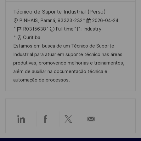
Técnico de Suporte Industrial (Perso)
L
P
PINHAIS, Paraná, 83323-232
2026-04-24
o
J
C
o
R0315638
Full time
Industry
c
o
a
s
Curitiba
a
b
t
t
Estamos em busca de um Técnico de Suporte
t
I
e
e
Industrial para atuar em suporte técnico nas áreas
i
d
g
d
produtivas, promovendo melhorias e treinamentos,
o
o
D
além de auxiliar na documentação técnica e
n
r
a
automação de processos.
y
t
e
Share
Share
Share
Share
via
via
via
via