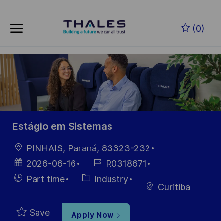
Skip to main content
Skip to main content
(0)
-
-
Estágio em Sistemas
Location
PINHAIS, Paraná, 83323-232
Posted
Job
2026-06-16
R0318671
Date
Id
Hiring
Category
Part time
Industry
Curitiba
Type
Save
Apply Now