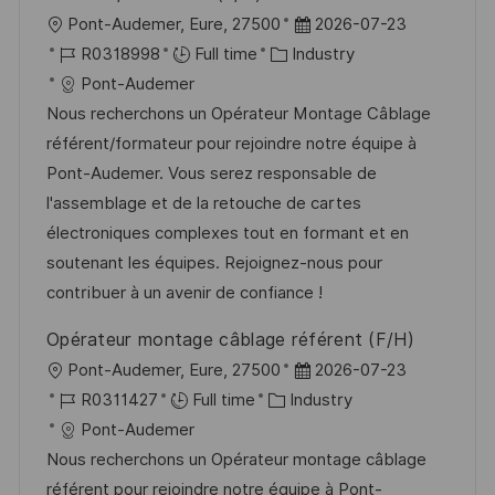
L
P
Pont-Audemer, Eure, 27500
2026-07-23
o
J
C
o
R0318998
Full time
Industry
c
o
a
s
Pont-Audemer
a
b
t
t
Nous recherchons un Opérateur Montage Câblage
t
I
e
e
référent/formateur pour rejoindre notre équipe à
i
d
g
d
Pont-Audemer. Vous serez responsable de
o
o
D
l'assemblage et de la retouche de cartes
n
r
a
électroniques complexes tout en formant et en
y
t
soutenant les équipes. Rejoignez-nous pour
e
contribuer à un avenir de confiance !
Opérateur montage câblage référent (F/H)
L
P
Pont-Audemer, Eure, 27500
2026-07-23
o
J
C
o
R0311427
Full time
Industry
c
o
a
s
Pont-Audemer
a
b
t
t
Nous recherchons un Opérateur montage câblage
t
I
e
e
référent pour rejoindre notre équipe à Pont-