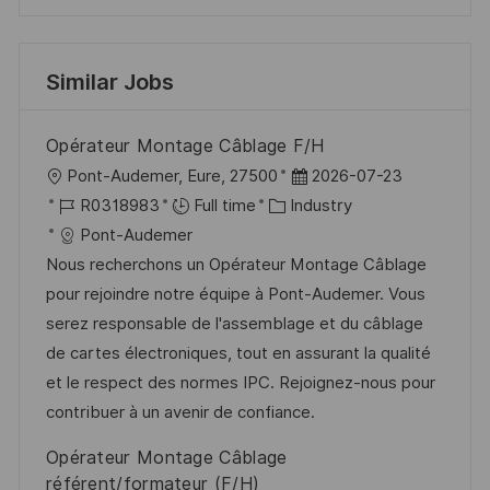
Similar Jobs
Opérateur Montage Câblage F/H
L
P
Pont-Audemer, Eure, 27500
2026-07-23
o
J
C
o
R0318983
Full time
Industry
c
o
a
s
Pont-Audemer
a
b
t
t
Nous recherchons un Opérateur Montage Câblage
t
I
e
e
pour rejoindre notre équipe à Pont-Audemer. Vous
i
d
g
d
serez responsable de l'assemblage et du câblage
o
o
D
de cartes électroniques, tout en assurant la qualité
n
r
a
et le respect des normes IPC. Rejoignez-nous pour
y
t
contribuer à un avenir de confiance.
e
Opérateur Montage Câblage
référent/formateur (F/H)