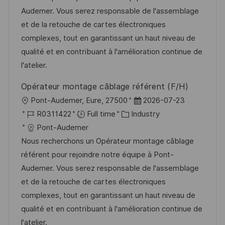
i
d
g
d
Audemer. Vous serez responsable de l'assemblage
o
o
D
et de la retouche de cartes électroniques
n
r
a
complexes, tout en garantissant un haut niveau de
y
t
qualité et en contribuant à l'amélioration continue de
e
l'atelier.
Opérateur montage câblage référent (F/H)
L
P
Pont-Audemer, Eure, 27500
2026-07-23
o
J
C
o
R0311422
Full time
Industry
c
o
a
s
Pont-Audemer
a
b
t
t
Nous recherchons un Opérateur montage câblage
t
I
e
e
référent pour rejoindre notre équipe à Pont-
i
d
g
d
Audemer. Vous serez responsable de l'assemblage
o
o
D
et de la retouche de cartes électroniques
n
r
a
complexes, tout en garantissant un haut niveau de
y
t
qualité et en contribuant à l'amélioration continue de
e
l'atelier.