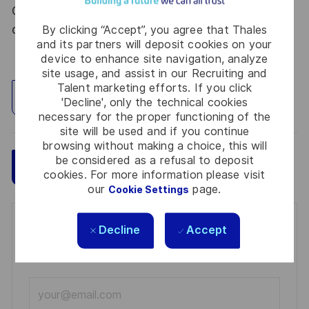
Code de la défense et de l’IGI 1300 SGDSN/PSE
du 09 août 2021.
By clicking “Accept”, you agree that Thales
and its partners will deposit cookies on your
device to enhance site navigation, analyze
site usage, and assist in our Recruiting and
Talent marketing efforts. If you click
Explore Location
'Decline', only the technical cookies
necessary for the proper functioning of the
site will be used and if you continue
browsing without making a choice, this will
be considered as a refusal to deposit
Save
Apply Now
cookies. For more information please visit
our
page.
Cookie Settings
Get notified for similar jobs
Decline
Accept
You'll receive updates once a week
Enter
Email