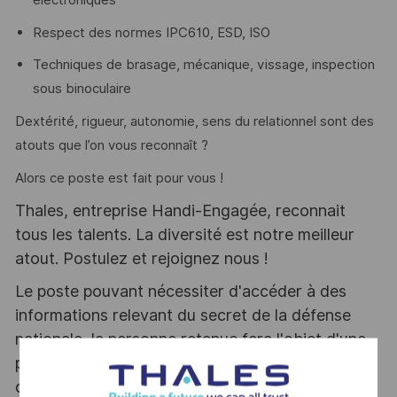
électroniques
Respect des normes IPC610, ESD, ISO
Techniques de brasage, mécanique, vissage, inspection
sous binoculaire
Dextérité, rigueur, autonomie, sens du relationnel sont des
atouts que l’on vous reconnaît ?
Alors ce poste est fait pour vous !
Thales, entreprise Handi-Engagée, reconnait
tous les talents. La diversité est notre meilleur
atout. Postulez et rejoignez nous !
Le poste pouvant nécessiter d'accéder à des
informations relevant du secret de la défense
nationale, la personne retenue fera l'objet d'une
procédure d’habilitation, conformément aux
dispositions des articles R.2311-1 et suivants du