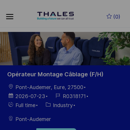
Skip to main content
Skip to main content
(0)
-
-
Opérateur Montage Câblage (F/H)
Location
Pont-Audemer, Eure, 27500
Posted
Job
2026-07-23
R0318171
Date
Id
Hiring
Category
Full time
Industry
Type
Pont-Audemer