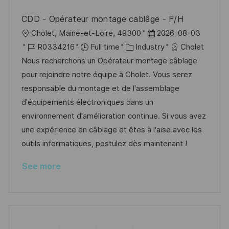
CDD - Opérateur montage cablâge - F/H
L
P
Cholet, Maine-et-Loire, 49300
2026-08-03
o
J
C
o
R0334216
Full time
Industry
Cholet
c
o
a
s
Nous recherchons un Opérateur montage câblage
a
b
t
t
pour rejoindre notre équipe à Cholet. Vous serez
t
I
e
e
responsable du montage et de l'assemblage
i
d
g
d
d'équipements électroniques dans un
o
o
D
environnement d'amélioration continue. Si vous avez
n
r
a
une expérience en câblage et êtes à l'aise avec les
y
t
outils informatiques, postulez dès maintenant !
e
See more