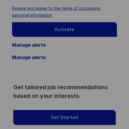
address
Required
Review and agree to the terms of processing
(Required)
personal information
Activate
Manage alerts
Manage alerts
Get tailored job recommendations
based on your interests.
Get Started