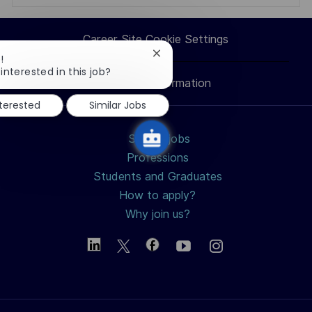
via
via
via
via
Career Site Cookie Settings
LinkedIn
Facebook
twitter
email
Close
!
chatbot
interested in this job?
Personal Information
notification
nterested
Similar Jobs
Search jobs
Professions
Students and Graduates
How to apply?
Why join us?