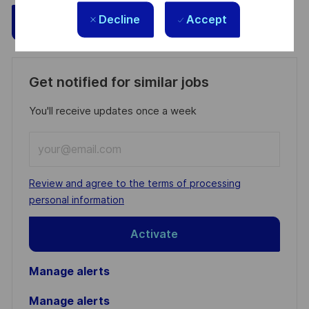
Decline
Accept
Save
Apply Now
Get notified for similar jobs
You'll receive updates once a week
Enter
Email
address
Required
Review and agree to the terms of processing
(Required)
personal information
Activate
Manage alerts
Manage alerts