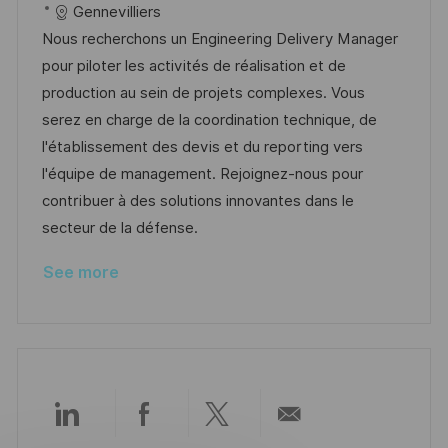
a
s
a
b
Gennevilliers
t
t
t
I
Nous recherchons un Engineering Delivery Manager
i
e
e
d
pour piloter les activités de réalisation et de
o
d
g
production au sein de projets complexes. Vous
n
D
o
serez en charge de la coordination technique, de
a
r
l'établissement des devis et du reporting vers
t
y
l'équipe de management. Rejoignez-nous pour
e
contribuer à des solutions innovantes dans le
secteur de la défense.
See more
Share
Share
Share
Share