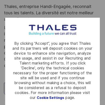
Thales, entreprise Handi-Engagée, reconnait
tous les talents. La diversité est notre meilleur
atout. Postulez et rejoignez nous !
Le poste pouvant nécessiter d'accéder à des
informations relevant du secret de la défense
nationale, la personne retenue fera l'objet d'une
By clicking “Accept”, you agree that Thales
procédure d’habilitation, conformément aux
and its partners will deposit cookies on your
dispositions des articles R.2311-1 et suivants du
device to enhance site navigation, analyze
site usage, and assist in our Recruiting and
Code de la défense et de l’IGI 1300 SGDSN/PSE
Talent marketing efforts. If you click
du 09 août 2021.
'Decline', only the technical cookies
necessary for the proper functioning of the
site will be used and if you continue
browsing without making a choice, this will
be considered as a refusal to deposit
Explore Location
cookies. For more information please visit
our
page.
Cookie Settings