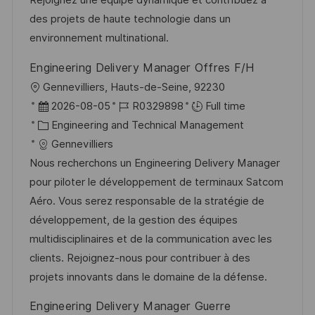
r
t
des projets de haute technologie dans un
y
e
environnement multinational.
Engineering Delivery Manager Offres F/H
L
Gennevilliers, Hauts-de-Seine, 92230
o
P
J
2026-08-05
R0329898
Full time
c
o
C
o
Engineering and Technical Management
a
s
a
b
Gennevilliers
t
t
t
I
Nous recherchons un Engineering Delivery Manager
i
e
e
d
pour piloter le développement de terminaux Satcom
o
d
g
Aéro. Vous serez responsable de la stratégie de
n
D
o
développement, de la gestion des équipes
a
r
multidisciplinaires et de la communication avec les
t
y
clients. Rejoignez-nous pour contribuer à des
e
projets innovants dans le domaine de la défense.
Engineering Delivery Manager Guerre