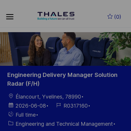
Skip to main content
(0)
-
Engineering Delivery Manager Solution
Radar (F/H)
Location
Élancourt, Yvelines, 78990
Posted
Job
2026-06-08
R0317160
Date
Id
Hiring
Full time
Type
Category
Engineering and Technical Management