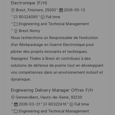
Electronique (F/H)
L
P
Brest, Finistere, 29200
2026-05-13
o
J
o
R0324095
Full time
c
o
C
s
Engineering and Technical Management
a
b
a
t
Brest Nomy
t
I
t
e
Nous recherchons un Responsable de l'exécution
i
d
e
d
d'un Workpackage en Guerre Electronique pour
o
g
D
piloter des projets innovants et techniques.
n
o
a
Rejoignez Thales à Brest et contribuez à des
r
t
solutions de défense de pointe tout en développant
y
e
vos compétences dans un environnement inclusif et
dynamique.
Engineering Delivery Manager Offres F/H
L
Gennevilliers, Hauts-de-Seine, 92230
o
P
J
2026-03-31
R0322416
Full time
c
o
C
o
Engineering and Technical Management