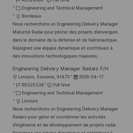
c
o
C
s
Engineering and Technical Management
a
b
a
t
Bordeaux
t
I
t
e
Nous recherchons un Engineering Delivery Manager
i
d
e
d
Maturité Radar pour piloter des projets d’envergure
o
g
D
dans le domaine de la défense et de l’aéronautique.
n
o
a
Rejoignez une équipe dynamique et contribuez à
r
t
des innovations technologiques majeures.
y
e
Engineering Delivery Manager Radars F/H
L
P
Limours, Essonne, 91470
2026-04-17
o
J
o
R0325336
Full time
c
o
C
s
Engineering and Technical Management
a
b
a
t
Limours
t
I
t
e
Nous recherchons un Engineering Delivery Manager
i
d
e
d
Radars pour gérer et coordonner les activités
o
g
D
d'ingénierie et de développement de projets radar.
n
o
a
Rejoignez une équipe dynamique et contribuez à