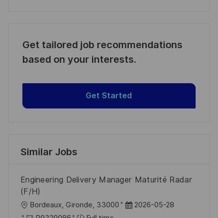
Get tailored job recommendations
based on your interests.
Get Started
Similar Jobs
Engineering Delivery Manager Maturité Radar
(F/H)
L
P
Bordeaux, Gironde, 33000
2026-05-28
o
J
o
R0329086
Full time