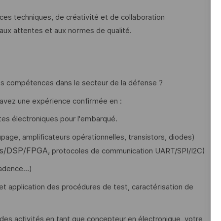
s techniques, de créativité et de collaboration
nd aux attentes et aux normes de qualité.
vos compétences dans le secteur de la défense ?
 avez une expérience confirmée en :
es électroniques pour l'embarqué.
page, amplificateurs opérationnelles, transistors, diodes)
rs/DSP/FPGA,
protocoles de communication UART/SPI/I2C)
/Cadence…)
 et application des procédures de test, caractérisation de
des activités en tant que concepteur en électronique, votre