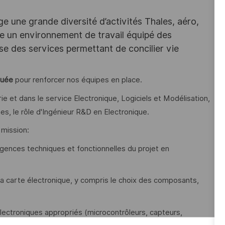
e une grande diversité d’activités Thales, aéro,
ffre un environnement de travail équipé des
e des services permettant de concilier vie
quée
pour renforcer nos équipes en place.
e et dans le service Electronique, Logiciels et Modélisation,
s, le rôle d'Ingénieur R&D en Electronique.
 mission:
igences techniques et fonctionnelles du projet en
 la carte électronique, y compris le choix des composants,
lectroniques appropriés (microcontrôleurs, capteurs,