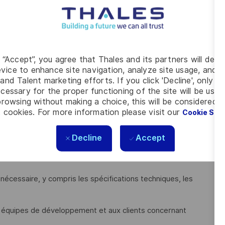
spécifications, de la disponibilité et du coût.
électriques précis qui montrent la façon dont les différents
e la conception du schéma à la conception de la carte PCB, y
g “Accept”, you agree that Thales and its partners will depo
des pistes.
vice to enhance site navigation, analyze site usage, and as
and Talent marketing efforts. If you click 'Decline', only t
ur vérifier le comportement de la carte et valider les choix
cessary for the proper functioning of the site will be used
rowsing without making a choice, this will be considered a
 cookies. For more information please visit our
Cookie Set
pour construire des prototypes de cartes électroniques et
Decline
Accept
ts et, si nécessaire, apporter des modifications à la
écessaire, y compris les spécifications techniques, les
x équipes de développement et aux clients concernant