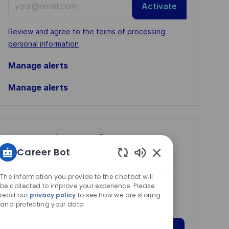
Activate
Email
address
Required
Review and agree to the terms of processing
(Required)
personal information
Manage alerts
Manage alerts
Get tailored job
Career Bot
recommendations
Enabled
based on your
Chatbot
The information you provide to the chatbot will
interests.
Sounds
be collected to improve your experience. Please
read our
privacy policy
to see how we are storing
and protecting your data