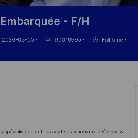
e Embarquée - F/H
2026-03-05
R0316995
Full time
ed
Job
Hiring
Id
Type
 spécialisé dans trois secteurs d’activité : Défense &