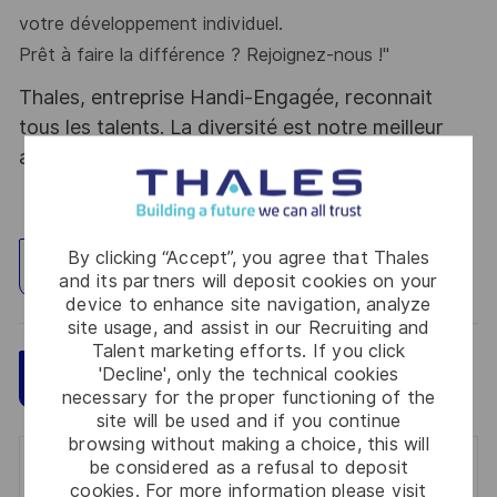
votre développement individuel.
Prêt à faire la différence ? Rejoignez-nous !"
Thales, entreprise Handi-Engagée, reconnait
tous les talents. La diversité est notre meilleur
atout. Postulez et rejoignez nous !
By clicking “Accept”, you agree that Thales
Explore Location
and its partners will deposit cookies on your
device to enhance site navigation, analyze
site usage, and assist in our Recruiting and
Talent marketing efforts. If you click
'Decline', only the technical cookies
Save
Apply Now
necessary for the proper functioning of the
site will be used and if you continue
browsing without making a choice, this will
be considered as a refusal to deposit
Get notified for similar jobs
cookies. For more information please visit