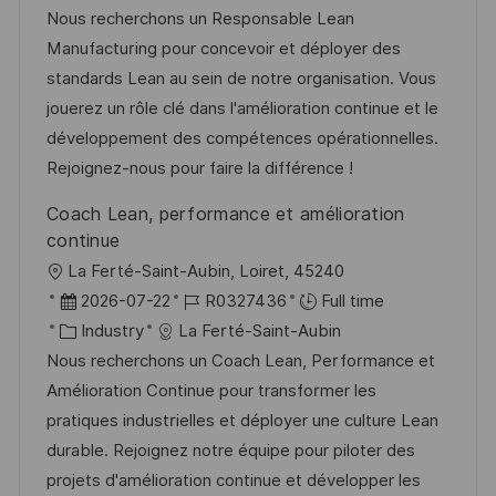
a
b
t
t
Nous recherchons un Responsable Lean
t
I
e
e
Manufacturing pour concevoir et déployer des
i
d
g
d
standards Lean au sein de notre organisation. Vous
o
o
D
jouerez un rôle clé dans l'amélioration continue et le
n
r
a
développement des compétences opérationnelles.
y
t
Rejoignez-nous pour faire la différence !
e
Coach Lean, performance et amélioration
continue
L
La Ferté-Saint-Aubin, Loiret, 45240
o
P
J
2026-07-22
R0327436
Full time
c
o
C
o
Industry
La Ferté-Saint-Aubin
a
s
a
b
Nous recherchons un Coach Lean, Performance et
t
t
t
I
Amélioration Continue pour transformer les
i
e
e
d
pratiques industrielles et déployer une culture Lean
o
d
g
durable. Rejoignez notre équipe pour piloter des
n
D
o
projets d'amélioration continue et développer les