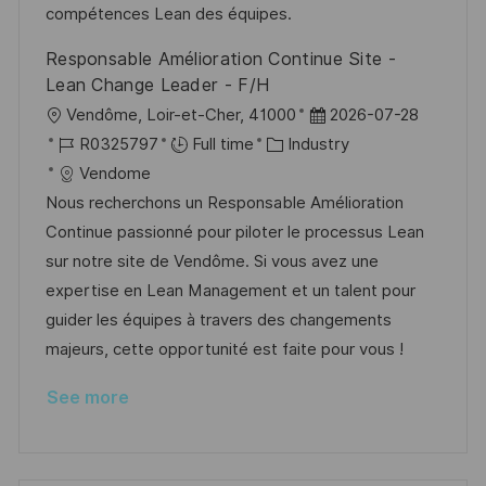
a
r
compétences Lean des équipes.
t
y
Responsable Amélioration Continue Site -
e
Lean Change Leader - F/H
L
P
Vendôme, Loir-et-Cher, 41000
2026-07-28
o
J
C
o
R0325797
Full time
Industry
c
o
a
s
Vendome
a
b
t
t
Nous recherchons un Responsable Amélioration
t
I
e
e
Continue passionné pour piloter le processus Lean
i
d
g
d
sur notre site de Vendôme. Si vous avez une
o
o
D
expertise en Lean Management et un talent pour
n
r
a
guider les équipes à travers des changements
y
t
majeurs, cette opportunité est faite pour vous !
e
See more