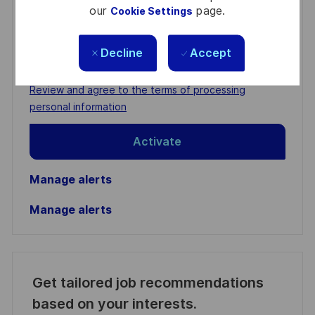
our
page.
Cookie Settings
You'll receive updates once a week
Enter
Decline
Accept
Email
address
Required
Review and agree to the terms of processing
(Required)
personal information
Activate
Manage alerts
Manage alerts
Get tailored job recommendations
based on your interests.