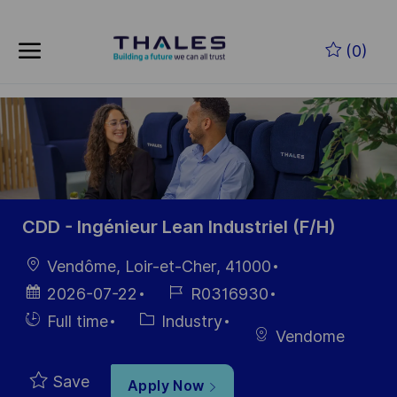
Skip to main content
Skip to main content
(0)
-
-
CDD - Ingénieur Lean Industriel (F/H)
Location
Vendôme, Loir-et-Cher, 41000
Posted
Job
2026-07-22
R0316930
Date
Id
Hiring
Category
Full time
Industry
Vendome
Type
Save
Apply Now