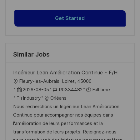
Get Started
Similar Jobs
Ingénieur Lean Amélioration Continue - F/H
L
Fleury-les-Aubrais, Loiret, 45000
o
P
J
2026-08-05
R0334482
Full time
c
o
C
o
Industry
Orléans
a
s
a
b
Nous recherchons un Ingénieur Lean Amélioration
t
t
t
I
Continue pour accompagner nos équipes dans
i
e
e
d
l'amélioration de leurs performances et la
o
d
g
transformation de leurs projets. Rejoignez-nous
n
D
o