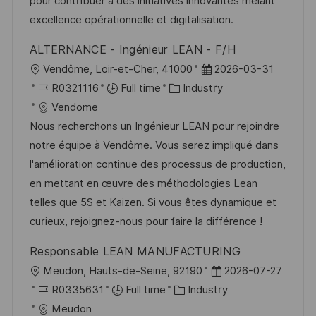
pour contribuer à des initiatives innovantes mêlant
a
r
excellence opérationnelle et digitalisation.
t
y
ALTERNANCE - Ingénieur LEAN - F/H
e
L
P
Vendôme, Loir-et-Cher, 41000
2026-03-31
o
J
C
o
R0321116
Full time
Industry
c
o
a
s
Vendome
a
b
t
t
Nous recherchons un Ingénieur LEAN pour rejoindre
t
I
e
e
notre équipe à Vendôme. Vous serez impliqué dans
i
d
g
d
l'amélioration continue des processus de production,
o
o
D
en mettant en œuvre des méthodologies Lean
n
r
a
telles que 5S et Kaizen. Si vous êtes dynamique et
y
t
curieux, rejoignez-nous pour faire la différence !
e
Responsable LEAN MANUFACTURING
L
P
Meudon, Hauts-de-Seine, 92190
2026-07-27
o
J
C
o
R0335631
Full time
Industry
c
o
a
s
Meudon