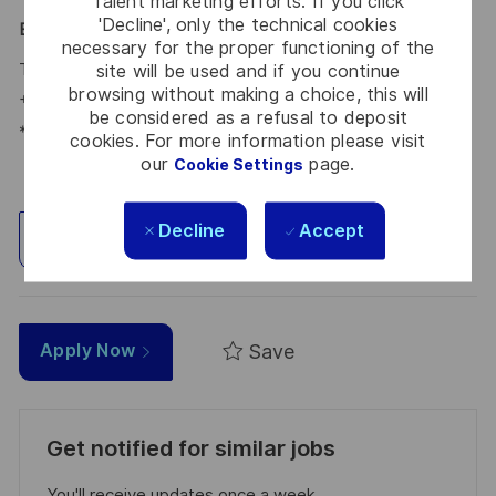
Talent marketing efforts. If you click
'Decline', only the technical cookies
Benedikt Petzet
-
necessary for the proper functioning of the
Talent Acquisition Partner #LI-BP1
site will be used and if you continue
browsing without making a choice, this will
+ 49 173 585 90 29
be considered as a refusal to deposit
*Human Intelligence
cookies. For more information please visit
our
page.
Cookie Settings
Decline
Accept
Explore Location
Save
Apply Now
Get notified for similar jobs
You'll receive updates once a week