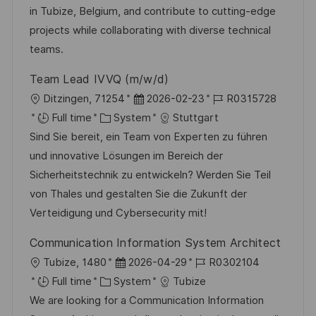
i
g
d
in Tubize, Belgium, and contribute to cutting-edge
o
o
D
projects while collaborating with diverse technical
n
r
a
teams.
y
t
Team Lead IVVQ (m/w/d)
e
L
P
J
Ditzingen, 71254
2026-02-23
R0315728
o
C
o
o
Full time
System
Stuttgart
c
a
s
b
Sind Sie bereit, ein Team von Experten zu führen
a
t
t
I
und innovative Lösungen im Bereich der
t
e
e
d
Sicherheitstechnik zu entwickeln? Werden Sie Teil
i
g
d
von Thales und gestalten Sie die Zukunft der
o
o
D
Verteidigung und Cybersecurity mit!
n
r
a
Communication Information System Architect
y
t
L
P
J
Tubize, 1480
2026-04-29
R0302104
e
o
C
o
o
Full time
System
Tubize
c
a
s
b
We are looking for a Communication Information