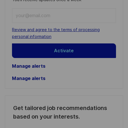
Enter
Email
address
Required
Review and agree to the terms of processing
(Required)
personal information
Activate
Manage alerts
Manage alerts
Get tailored job recommendations
based on your interests.