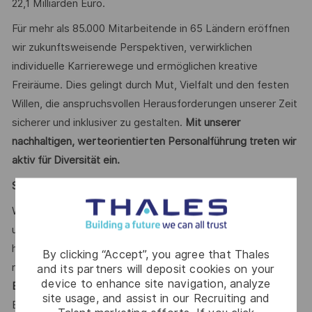
22,1 Milliarden Euro.
Für mehr als 85.000 Mitarbeitende in 65 Ländern eröffnen
wir zukunftsweisende Perspektiven, verwirklichen
individuelle Karrierewege und ermöglichen kreative
Freiräume. Dies gelingt durch Mut, Vielfalt und den festen
Willen, die anspruchsvollen Herausforderungen unserer Zeit
sicherer und inklusiver zu gestalten.
Mit unserer
nachhaltigen, werteorientierten Personalführung treten wir
aktiv für Diversität ein.
Say HI* – Ihr Weg zu uns
Wenn die Zeichen der Zeit auf Veränderung stehen, sind
unsere internationalen Teams da, um der Komplexität von
heute mit den branchenführenden Technologien von
By clicking “Accept”, you agree that Thales
morgen zu begegnen. Sind Sie dabei? Ihr Ansprechpartner
and its partners will deposit cookies on your
device to enhance site navigation, analyze
Benedikt Petzet
freut sich schon auf Ihre Online-
site usage, and assist in our Recruiting and
Bewerbung über unser
.
Karriereportal