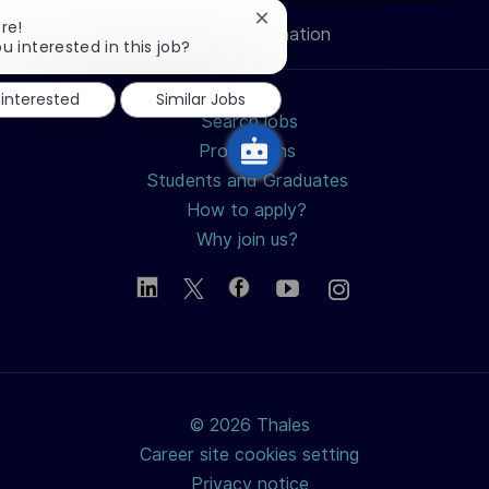
Close
re!
Personal Information
chatbot
u interested in this job?
notification
 interested
Similar Jobs
Search jobs
Professions
Students and Graduates
How to apply?
Why join us?
© 2026 Thales
Career site cookies setting
Privacy notice