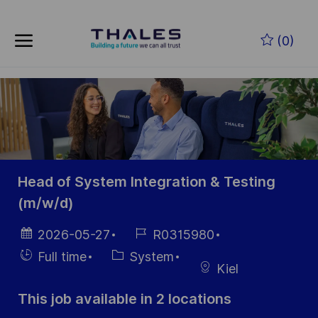
Skip to main content
Skip to main content
(0)
-
-
Head of System Integration & Testing
(m/w/d)
Posted
Job
2026-05-27
R0315980
Date
Id
Hiring
Category
Full time
System
Kiel
Type
This job available in 2 locations