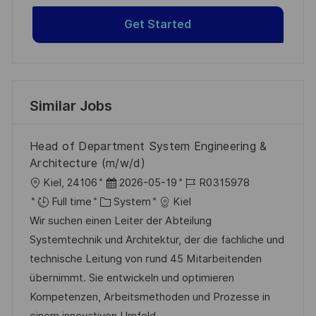
Get Started
Similar Jobs
Head of Department System Engineering &
Architecture (m/w/d)
L
P
J
Kiel, 24106
2026-05-19
R0315978
o
C
o
o
Full time
System
Kiel
c
a
s
b
Wir suchen einen Leiter der Abteilung
a
t
t
I
Systemtechnik und Architektur, der die fachliche und
t
e
e
d
technische Leitung von rund 45 Mitarbeitenden
i
g
d
übernimmt. Sie entwickeln und optimieren
o
o
D
Kompetenzen, Arbeitsmethoden und Prozesse in
n
r
a
einem innovativen Umfeld.