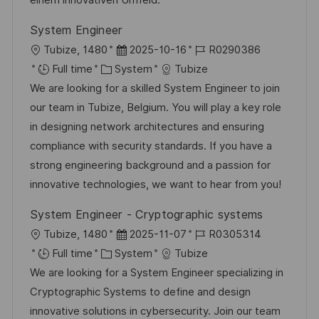
y
t
System Engineer
e
L
P
J
Tubize, 1480
2025-10-16
R0290386
o
C
o
o
Full time
System
Tubize
c
a
s
b
We are looking for a skilled System Engineer to join
a
t
t
I
our team in Tubize, Belgium. You will play a key role
t
e
e
d
in designing network architectures and ensuring
i
g
d
compliance with security standards. If you have a
o
o
D
strong engineering background and a passion for
n
r
a
innovative technologies, we want to hear from you!
y
t
System Engineer - Cryptographic systems
e
L
P
J
Tubize, 1480
2025-11-07
R0305314
o
C
o
o
Full time
System
Tubize
c
a
s
b
We are looking for a System Engineer specializing in
a
t
t
I
Cryptographic Systems to define and design
t
e
e
d
innovative solutions in cybersecurity. Join our team