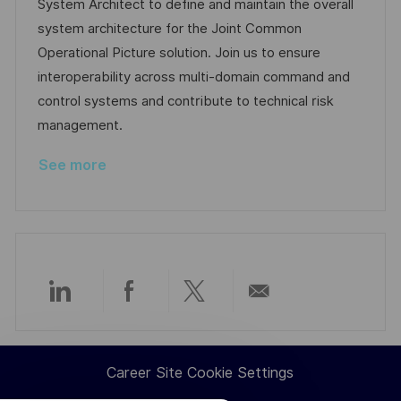
a
t
t
I
System Architect to define and maintain the overall
t
e
e
d
system architecture for the Joint Common
i
g
d
Operational Picture solution. Join us to ensure
o
o
D
interoperability across multi-domain command and
n
r
a
control systems and contribute to technical risk
y
t
management.
e
See more
Share
Share
Share
Share
via
via
via
via
Career Site Cookie Settings
LinkedIn
Facebook
twitter
email