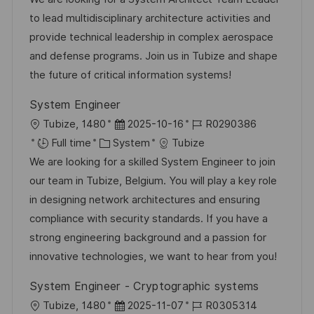
a
t
t
I
to lead multidisciplinary architecture activities and
t
e
e
d
provide technical leadership in complex aerospace
i
g
d
and defense programs. Join us in Tubize and shape
o
o
D
the future of critical information systems!
n
r
a
System Engineer
y
t
L
P
J
Tubize, 1480
2025-10-16
R0290386
e
o
C
o
o
Full time
System
Tubize
c
a
s
b
We are looking for a skilled System Engineer to join
a
t
t
I
our team in Tubize, Belgium. You will play a key role
t
e
e
d
in designing network architectures and ensuring
i
g
d
compliance with security standards. If you have a
o
o
D
strong engineering background and a passion for
n
r
a
innovative technologies, we want to hear from you!
y
t
System Engineer - Cryptographic systems
e
L
P
J
Tubize, 1480
2025-11-07
R0305314