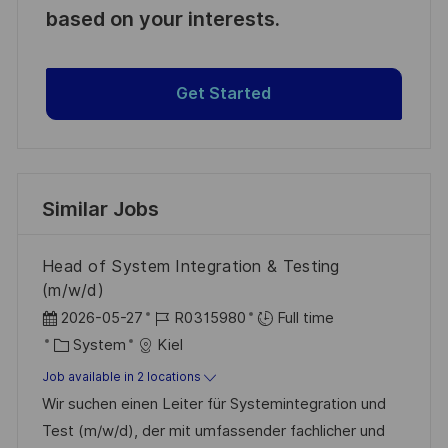
based on your interests.
Get Started
Similar Jobs
Head of System Integration & Testing
(m/w/d)
P
J
2026-05-27
R0315980
Full time
o
C
o
System
Kiel
s
a
b
Job available in 2 locations
t
t
I
Wir suchen einen Leiter für Systemintegration und
e
e
d
Test (m/w/d), der mit umfassender fachlicher und