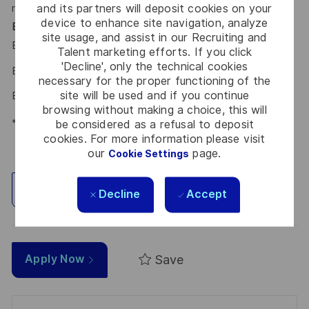
and its partners will deposit cookies on your
morgen zu begegnen. Sind Sie dabei? Ihr Ansprechpartner
device to enhance site navigation, analyze
Benedikt Petzet
freut sich schon auf Ihre Online-
site usage, and assist in our Recruiting and
Bewerbung über unser
.
Karriereportal
Talent marketing efforts. If you click
'Decline', only the technical cookies
Benedikt Petzet – Talent Acquisition Partner
necessary for the proper functioning of the
site will be used and if you continue
Benedikt.PETZET@thalesgroup.com
browsing without making a choice, this will
*Human Intelligence
be considered as a refusal to deposit
cookies. For more information please visit
our
page.
Cookie Settings
Explore Location
Decline
Accept
Save
Apply Now