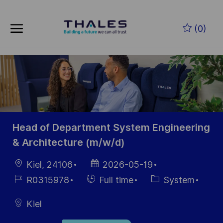
Skip to main content
Skip to main content
(0)
-
-
Head of Department System Engineering
& Architecture (m/w/d)
Location
Posted
Kiel, 24106
2026-05-19
Date
Job
Hiring
Category
R0315978
Full time
System
Id
Type
Kiel