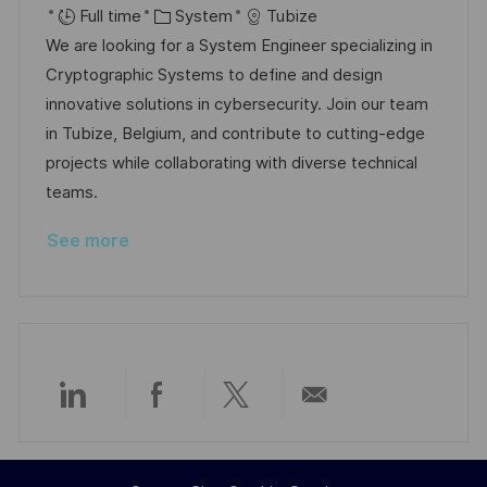
o
C
o
o
Full time
System
Tubize
c
a
s
b
We are looking for a System Engineer specializing in
a
t
t
I
Cryptographic Systems to define and design
t
e
e
d
innovative solutions in cybersecurity. Join our team
i
g
d
in Tubize, Belgium, and contribute to cutting-edge
o
o
D
projects while collaborating with diverse technical
n
r
a
teams.
y
t
See more
e
Share
Share
Share
Share
via
via
via
via