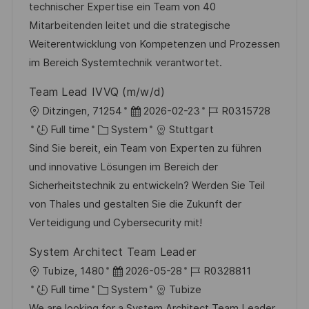
d
g
technischer Expertise ein Team von 40
D
o
Mitarbeitenden leitet und die strategische
a
r
Weiterentwicklung von Kompetenzen und Prozessen
t
y
im Bereich Systemtechnik verantwortet.
e
Team Lead IVVQ (m/w/d)
L
P
J
Ditzingen, 71254
2026-02-23
R0315728
o
C
o
o
Full time
System
Stuttgart
c
a
s
b
Sind Sie bereit, ein Team von Experten zu führen
a
t
t
I
und innovative Lösungen im Bereich der
t
e
e
d
Sicherheitstechnik zu entwickeln? Werden Sie Teil
i
g
d
von Thales und gestalten Sie die Zukunft der
o
o
D
Verteidigung und Cybersecurity mit!
n
r
a
System Architect Team Leader
y
t
L
P
J
Tubize, 1480
2026-05-28
R0328811
e
o
C
o
o
Full time
System
Tubize
c
a
s
b
We are looking for a System Architect Team Leader